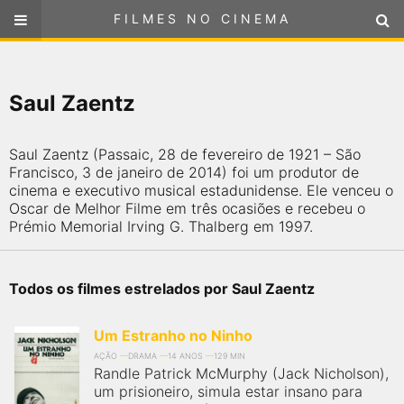
FILMES NO CINEMA
FILMES NO CINEMA
SELECIONE SUA LOCALIZAÇÃO
Saul Zaentz
ou
selecione sua localização
FILMES EM CARTAZ
Saul Zaentz (Passaic, 28 de fevereiro de 1921 – São
PRÓXIMOS LANÇAMENTOS
Francisco, 3 de janeiro de 2014) foi um produtor de
cinema e executivo musical estadunidense. Ele venceu o
Oscar de Melhor Filme em três ocasiões e recebeu o
GÊNEROS
Prémio Memorial Irving G. Thalberg em 1997.
NOTÍCIAS
Todos os filmes estrelados por Saul Zaentz
PÁGINA INICIAL
Um Estranho no Ninho
FilmesNoCinema.com.br
é o maior localizador de filmes e
AÇÃO
DRAMA
14 ANOS
129 MIN
Randle Patrick McMurphy (Jack Nicholson),
sessões de cinema no Brasil. Através dele, você pode
encontrar os filmes no cinema mais próximos a você ou a
um prisioneiro, simula estar insano para