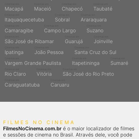
Cinemas em
Cinemas em
Cinemas em
Cinemas em
Macapá
Maceió
Chapecó
Taubaté
Cinemas em
Cinemas em
Cinemas em
Itaquaquecetuba
Sobral
Araraquara
Cinemas em
Cinemas em
Cinemas em
Camaragibe
Campo Largo
Suzano
Cinemas em
Cinemas em
Cinemas em
São José de Ribamar
Guarujá
Joinville
Cinemas em
Cinemas em
Cinemas em
Ipatinga
João Pessoa
Santa Cruz do Sul
Cinemas em
Cinemas em
Cinemas em
Vargem Grande Paulista
Itapetininga
Sumaré
Cinemas em
Cinemas em
Cinemas em
Rio Claro
Vitória
São José do Rio Preto
Cinemas em
Cinemas em
Caraguatatuba
Caruaru
FILMES NO CINEMA
FilmesNoCinema.com.br
é o maior localizador de filmes
e sessões de cinema no Brasil. Através dele, você pode