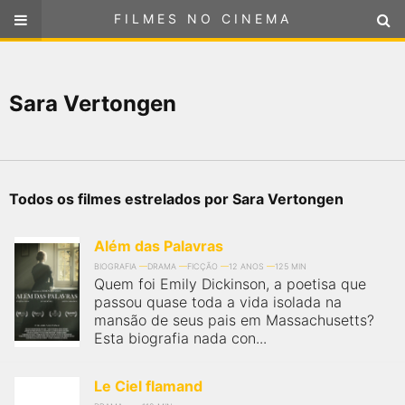
FILMES NO CINEMA
FILMES NO CINEMA
SELECIONE SUA LOCALIZAÇÃO
Sara Vertongen
ou
selecione sua localização
FILMES EM CARTAZ
PRÓXIMOS LANÇAMENTOS
Todos os filmes estrelados por Sara Vertongen
GÊNEROS
Além das Palavras
NOTÍCIAS
BIOGRAFIA
DRAMA
FICÇÃO
12 ANOS
125 MIN
Quem foi Emily Dickinson, a poetisa que
passou quase toda a vida isolada na
PÁGINA INICIAL
mansão de seus pais em Massachusetts?
Esta biografia nada con...
FilmesNoCinema.com.br
é o maior localizador de filmes e
sessões de cinema no Brasil. Através dele, você pode
Le Ciel flamand
encontrar os filmes no cinema mais próximos a você ou a