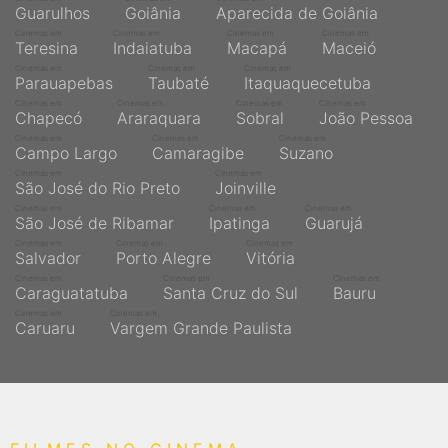
Guarulhos
Goiânia
Aparecida de Goiânia
Cinemas em
Cinemas em
Cinemas em
Cinemas em
Teresina
Indaiatuba
Macapá
Maceió
Cinemas em
Cinemas em
Cinemas em
Parauapebas
Taubaté
Itaquaquecetuba
Cinemas em
Cinemas em
Cinemas em
Cinemas em
Chapecó
Araraquara
Sobral
João Pessoa
Cinemas em
Cinemas em
Cinemas em
Campo Largo
Camaragibe
Suzano
Cinemas em
Cinemas em
São José do Rio Preto
Joinville
Cinemas em
Cinemas em
Cinemas em
São José de Ribamar
Ipatinga
Guarujá
Cinemas em
Cinemas em
Cinemas em
Salvador
Porto Alegre
Vitória
Cinemas em
Cinemas em
Cinemas em
Caraguatatuba
Santa Cruz do Sul
Bauru
Cinemas em
Cinemas em
Caruaru
Vargem Grande Paulista