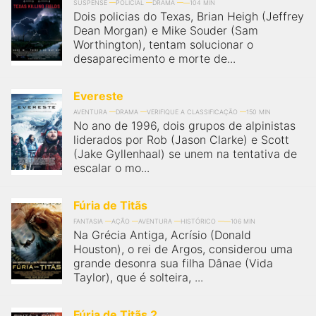
SUSPENSE
POLICIAL
DRAMA
104 MIN
Dois policias do Texas, Brian Heigh (Jeffrey
Dean Morgan) e Mike Souder (Sam
Worthington), tentam solucionar o
desaparecimento e morte de...
Evereste
AVENTURA
DRAMA
VERIFIQUE A CLASSIFICAÇÃO
150 MIN
No ano de 1996, dois grupos de alpinistas
liderados por Rob (Jason Clarke) e Scott
(Jake Gyllenhaal) se unem na tentativa de
escalar o mo...
Fúria de Titãs
FANTASIA
AÇÃO
AVENTURA
HISTÓRICO
106 MIN
Na Grécia Antiga, Acrísio (Donald
Houston), o rei de Argos, considerou uma
grande desonra sua filha Dânae (Vida
Taylor), que é solteira, ...
Fúria de Titãs 2