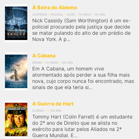
qualquer cidade em território brasileiro. Você pode também
acessar informações sobre cinemas, horários, assistir aos
À Beira do Abismo
trailers e muito mais.
SUSPENSE
POLICIAL
AÇÃO
14 ANOS
114 MIN
Nick Cassidy (Sam Worthington) é um ex-
policial procurado pela justiça que decide
se matar pulando do alto de um prédio de
Nova York. A p...
A Cabana
DRAMA
12 ANOS
133 MIN
Em A Cabana, um homem vive
atormentado após perder a sua filha mais
nova, cujo corpo nunca foi encontrado, mas
sinais de que ela teria si...
A Guerra de Hart
GUERRA
125 MIN
Tommy Hart (Colin Farrell) é um estudante
do 2º ano de Direito que se alista no
exército para lutar pelos Aliados na 2ª
Guerra Mundial. E...