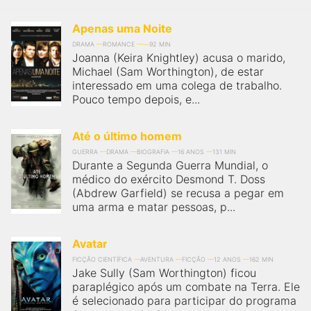
Apenas uma Noite
DRAMA
ROMANCE
92 MIN
Joanna (Keira Knightley) acusa o marido,
Michael (Sam Worthington), de estar
interessado em uma colega de trabalho.
Pouco tempo depois, e...
Até o último homem
GUERRA
DRAMA
BIOGRAFIA
16 ANOS
131 MIN
Durante a Segunda Guerra Mundial, o
médico do exército Desmond T. Doss
(Abdrew Garfield) se recusa a pegar em
uma arma e matar pessoas, p...
Avatar
FICÇÃO CIENTÍFICA
AVENTURA
FICÇÃO
12 ANOS
162 MIN
Jake Sully (Sam Worthington) ficou
paraplégico após um combate na Terra. Ele
é selecionado para participar do programa