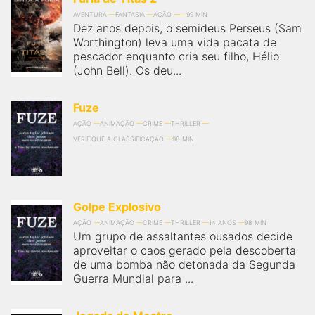
AVENTURA
FANTASIA
AÇÃO
99 MIN
Dez anos depois, o semideus Perseus (Sam
Worthington) leva uma vida pacata de
pescador enquanto cria seu filho, Hélio
(John Bell). Os deu...
Fuze
AÇÃO
ANIMAÇÃO
CRIME
THRILLER
VERIFIQUE A CLASSIFICAÇÃO
98 MIN
Golpe Explosivo
AÇÃO
ANIMAÇÃO
CRIME
THRILLER
14 ANOS
98 MIN
Um grupo de assaltantes ousados decide
aproveitar o caos gerado pela descoberta
de uma bomba não detonada da Segunda
Guerra Mundial para ...