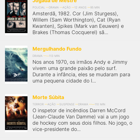
Jogada de Mestre
POLICIAL
DRAMA
AÇÃO
12 ANOS
95 MIN
Amsterdã, 1982. Cor (Jim Sturgess),
Willem (Sam Worthington), Cat (Ryan
Kwanten), Spikes (Mark van Eeuwen) e
Brakes (Thomas Cocquerel) sã...
Mergulhando Fundo
DRAMA
113 MIN
Nos anos 1970, os irmãos Andy e Jimmy
vivem uma grande paixão pelo surf.
Durante a infância, eles se mudaram para
uma pequena cidade do l...
Morte Súbita
TERROR
AÇÃO
SUSPENSE
DRAMA
110 MIN
O inspetor de incêndios Darren McCord
(Jean-Claude Van Damme) vai a um jogo
de hockey com seus dois filhos. No jogo, o
vice-presidente do...