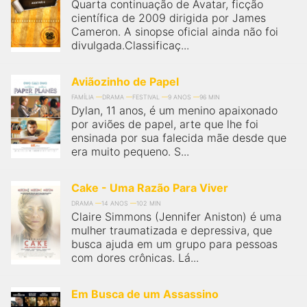
Quarta continuação de Avatar, ficção
científica de 2009 dirigida por James
Cameron. A sinopse oficial ainda não foi
divulgada.Classificaç...
Aviãozinho de Papel
FAMÍLIA
DRAMA
FESTIVAL
9 ANOS
96 MIN
Dylan, 11 anos, é um menino apaixonado
por aviões de papel, arte que lhe foi
ensinada por sua falecida mãe desde que
era muito pequeno. S...
Cake - Uma Razão Para Viver
DRAMA
14 ANOS
102 MIN
Claire Simmons (Jennifer Aniston) é uma
mulher traumatizada e depressiva, que
busca ajuda em um grupo para pessoas
com dores crônicas. Lá...
Em Busca de um Assassino