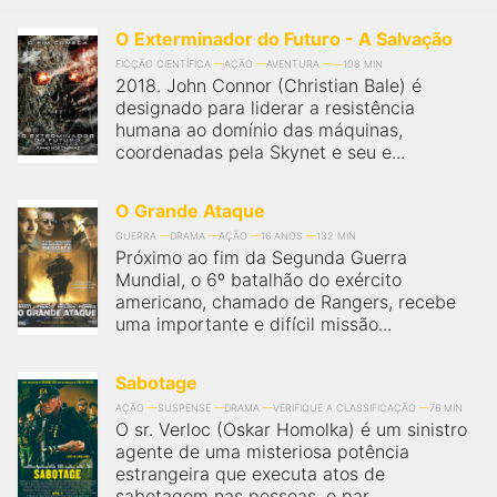
O Exterminador do Futuro - A Salvação
FICÇÃO CIENTÍFICA
AÇÃO
AVENTURA
108 MIN
2018. John Connor (Christian Bale) é
designado para liderar a resistência
humana ao domínio das máquinas,
coordenadas pela Skynet e seu e...
O Grande Ataque
GUERRA
DRAMA
AÇÃO
16 ANOS
132 MIN
Próximo ao fim da Segunda Guerra
Mundial, o 6º batalhão do exército
americano, chamado de Rangers, recebe
uma importante e difícil missão...
Sabotage
AÇÃO
SUSPENSE
DRAMA
VERIFIQUE A CLASSIFICAÇÃO
76 MIN
O sr. Verloc (Oskar Homolka) é um sinistro
agente de uma misteriosa potência
estrangeira que executa atos de
sabotagem nas pessoas, e par...