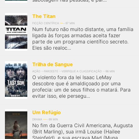
The Titan
FICÇÃO CIENTÍFICA
97 MIN
Num futuro não muito distante, uma família
ligada às forças armadas aceita fazer
parte de um programa científico secreto.
Eles são realoc...
Trilha de Sangue
AÇÃO
FAROESTE
VERIFIQUE A CLASSIFICAÇÃO
96 MIN
O violento fora da lei Isaac LeMay
descobre que é amaldiçoado por uma
profecia: um de seus filhos o matará. Para
evitar isso, ele persegu...
Um Refúgio
DRAMA
99 MIN
No fim da Guerra Civil Americana, Augusta
(Brit Marling), sua irmã Louise (Hailee
Steinfeld), e sua escrava Mad (Muna