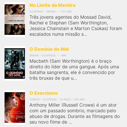
No Limite da Mentira
SUSPENSE
DRAMA
120 MIN
Três jovens agentes do Mossad David,
Rachel e Stephan (Sam Worthington,
Jessica Chainstain e Marton Csokas) foram
escalados numa missão s...
O Domínio do Mal
DRAMA
SUSPENSE
MIN
Macbeth (Sam Worthington) é o braço
direito do líder de uma gangue. Após uma
batalha sangrenta, ele é convencido por
três bruxas de que u...
O Exorcismo
TERROR
SUSPENSE
16 ANOS
100 MIN
Anthony Miller (Russell Crowe) é um ator
com um passado sombrio, marcado pelo
abuso de drogas. Durante as filmagens do
seu novo filme de ...