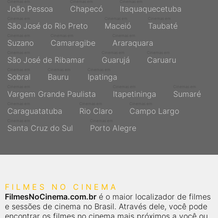
Cinemas em
Cinemas em
Cinemas em
João Pessoa
Chapecó
Itaquaquecetuba
Cinemas em
Cinemas em
Cinemas em
São José do Rio Preto
Maceió
Taubaté
Cinemas em
Cinemas em
Cinemas em
Suzano
Camaragibe
Araraquara
Cinemas em
Cinemas em
Cinemas em
São José de Ribamar
Guarujá
Caruaru
Cinemas em
Cinemas em
Cinemas em
Sobral
Bauru
Ipatinga
Cinemas em
Cinemas em
Cinemas em
Vargem Grande Paulista
Itapetininga
Sumaré
Cinemas em
Cinemas em
Cinemas em
Caraguatatuba
Rio Claro
Campo Largo
Cinemas em
Cinemas em
Santa Cruz do Sul
Porto Alegre
FILMES NO CINEMA
FilmesNoCinema.com.br
é o maior localizador de filmes
e sessões de cinema no Brasil. Através dele, você pode
encontrar os filmes no cinema mais próximos a você ou