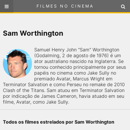
FILMES NO CINEMA
FILMES NO CINEMA
SELECIONE SUA LOCALIZAÇÃO
Sam Worthington
ou
selecione sua localização
FILMES EM CARTAZ
Samuel Henry John "Sam" Worthington
PRÓXIMOS LANÇAMENTOS
(Godalming, 2 de agosto de 1976) é um
ator australiano nascido na Inglaterra. Se
tornou conhecido principalmente por seus
GÊNEROS
papéis no cinema como Jake Sully no
premiado Avatar, Marcus Wright em
Terminator Salvation e como Perseu no remake de 2010
NOTÍCIAS
Clash of the Titans. Sam atuou em Terminator Salvation
por indicação de James Cameron, havia atuado em seu
PÁGINA INICIAL
filme, Avatar, como Jake Sully.
FilmesNoCinema.com.br
é o maior localizador de filmes e
sessões de cinema no Brasil. Através dele, você pode
Todos os filmes estrelados por Sam Worthington
encontrar os filmes no cinema mais próximos a você ou a