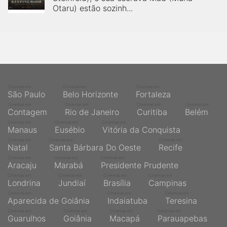
Otaru) estão sozinh...
Cinemas em
Cinemas em
Cinemas em
São Paulo
Belo Horizonte
Fortaleza
Cinemas em
Cinemas em
Cinemas em
Cinemas em
Contagem
Rio de Janeiro
Curitiba
Belém
Cinemas em
Cinemas em
Cinemas em
Manaus
Eusébio
Vitória da Conquista
Cinemas em
Cinemas em
Cinemas em
Natal
Santa Bárbara Do Oeste
Recife
Cinemas em
Cinemas em
Cinemas em
Aracaju
Marabá
Presidente Prudente
Cinemas em
Cinemas em
Cinemas em
Cinemas em
Londrina
Jundiaí
Brasília
Campinas
Cinemas em
Cinemas em
Cinemas em
Aparecida de Goiânia
Indaiatuba
Teresina
Cinemas em
Cinemas em
Cinemas em
Cinemas em
Guarulhos
Goiânia
Macapá
Parauapebas