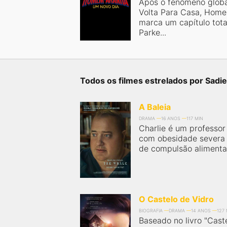
próximos a você ou a qualquer cidade em território
Após o fenômeno glob
brasileiro. Você pode também acessar informações
Volta Para Casa, Hom
sobre cinemas, horários, assistir aos trailers e muito
marca um capítulo tot
mais.
Parke...
Todos os filmes estrelados por Sadie
A Baleia
DRAMA
16 ANOS
117 MIN
Charlie é um professor 
com obesidade severa 
de compulsão alimentar.
O Castelo de Vidro
BIOGRAFIA
DRAMA
14 ANOS
127 
Baseado no livro "Caste