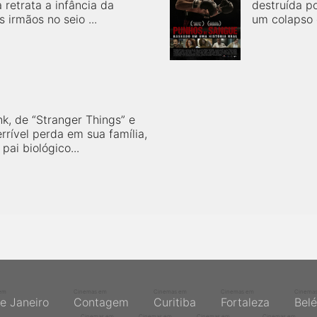
 retrata a infância da
destruída po
 irmãos no seio ...
um colapso 
k, de “Stranger Things” e
errível perda em sua família,
pai biológico...
em
Cinemas em
Cinemas em
Cinemas em
Cinema
de Janeiro
Contagem
Curitiba
Fortaleza
Bel
Cinemas em
Cinemas em
Cinemas em
Cinemas em