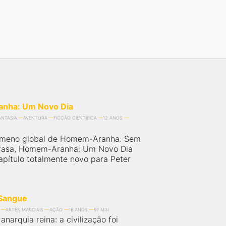
nha: Um Novo Dia
ANTASIA
AVENTURA
FICÇÃO CIENTÍFICA
12 ANOS
ômeno global de Homem-Aranha: Sem
 Casa, Homem-Aranha: Um Novo Dia
pítulo totalmente novo para Peter
Sangue
ARTES MARCIAIS
AÇÃO
16 ANOS
97 MIN
 anarquia reina: a civilização foi