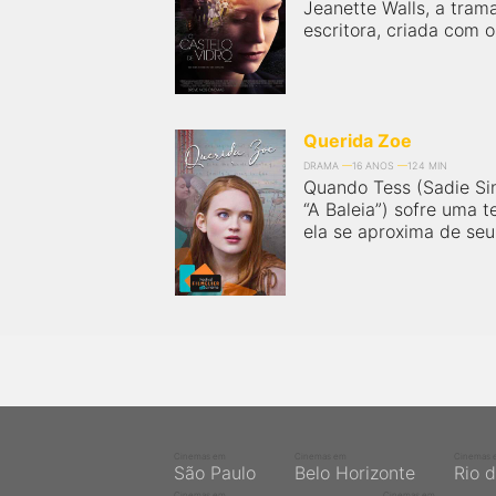
Jeanette Walls, a trama
escritora, criada com os
Querida Zoe
DRAMA
16 ANOS
124 MIN
Quando Tess (Sadie Sin
“A Baleia”) sofre uma t
ela se aproxima de seu 
Cinemas em
Cinemas em
Cinemas 
São Paulo
Belo Horizonte
Rio 
Cinemas em
Cinemas em