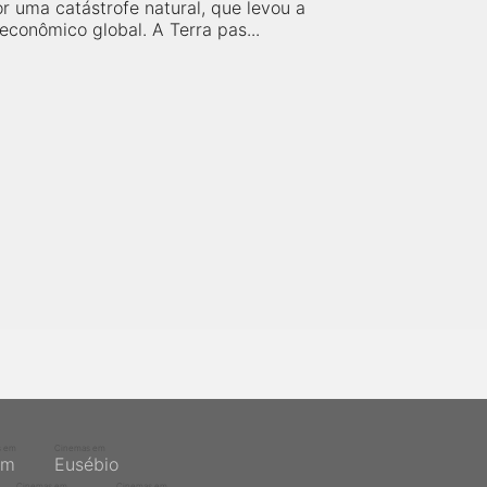
r uma catástrofe natural, que levou a
econômico global. A Terra pas...
s em
Cinemas em
ém
Eusébio
Cinemas em
Cinemas em