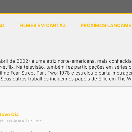
ÃO
FILMES EM CARTAZ
PRÓXIMOS LANÇAME
ou
selecione sua localização
 abril de 2002) é uma atriz norte-americana, mais conhecid
 Netflix. Na televisão, também fez participações em séries
ilme Fear Street Part Two: 1978 e estrelou o curta-metragem
n. Seus outros trabalhos incluem os papéis de Ellie em The 
ovo Dia
RA
FICÇÃO CIENTÍFICA
12 ANOS