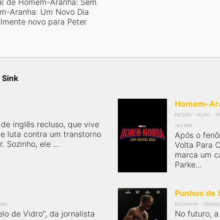
al de Homem-Aranha: Sem
em-Aranha: Um Novo Dia
almente novo para Peter
 Sink
Homem-Ara
FICÇÃO
AÇÃO
F
de inglês recluso, que vive
144 MIN
e luta contra um transtorno
Após o fen
 Sozinho, ele ...
Volta Para
marca um ca
Parke...
Punhos de 
MIN
BIOGRAFIA
DRAMA
lo de Vidro", da jornalista
No futuro, a