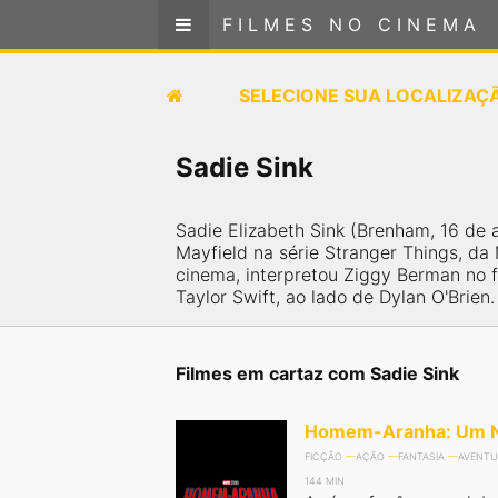
FILMES NO CINEMA
FILMES NO CINEMA
SELECIONE SUA LOCALIZAÇÃO
SELECIONE SUA LOCALIZAÇ
FILMES EM CARTAZ
Sadie Sink
PRÓXIMOS LANÇAMENTOS
Sadie Elizabeth Sink (Brenham, 16 de
Mayfield na série Stranger Things, da
GÊNEROS
cinema, interpretou Ziggy Berman no f
Taylor Swift, ao lado de Dylan O'Brie
NOTÍCIAS
Filmes em cartaz com Sadie Sink
PÁGINA INICIAL
Homem-Aranha: Um N
FilmesNoCinema.com.br
é o maior localizador de
FICÇÃO
AÇÃO
FANTASIA
AVENTU
filmes e sessões de cinema no Brasil. Através dele,
você pode encontrar os filmes no cinema mais
144 MIN