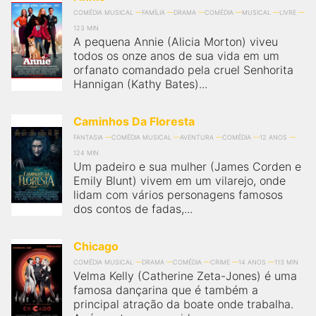
COMÉDIA MUSICAL
FAMÍLIA
DRAMA
COMÉDIA
MUSICAL
LIVRE
123 MIN
A pequena Annie (Alicia Morton) viveu
todos os onze anos de sua vida em um
orfanato comandado pela cruel Senhorita
Hannigan (Kathy Bates)...
Caminhos Da Floresta
FANTASIA
COMÉDIA MUSICAL
AVENTURA
COMÉDIA
12 ANOS
124 MIN
Um padeiro e sua mulher (James Corden e
Emily Blunt) vivem em um vilarejo, onde
lidam com vários personagens famosos
dos contos de fadas,...
Chicago
COMÉDIA MUSICAL
DRAMA
COMÉDIA
CRIME
14 ANOS
113 MIN
Velma Kelly (Catherine Zeta-Jones) é uma
famosa dançarina que é também a
principal atração da boate onde trabalha.