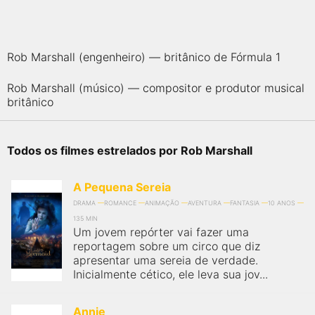
qualquer cidade em território brasileiro. Você pode também
acessar informações sobre cinemas, horários, assistir aos
trailers e muito mais.
Rob Marshall (engenheiro) — britânico de Fórmula 1
Rob Marshall (músico) — compositor e produtor musical
britânico
Todos os filmes estrelados por Rob Marshall
A Pequena Sereia
DRAMA
ROMANCE
ANIMAÇÃO
AVENTURA
FANTASIA
10 ANOS
135 MIN
Um jovem repórter vai fazer uma
reportagem sobre um circo que diz
apresentar uma sereia de verdade.
Inicialmente cético, ele leva sua jov...
Annie