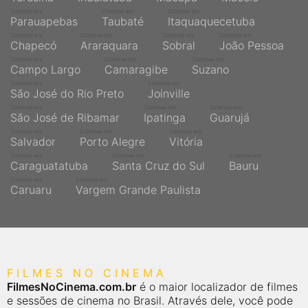
Cinemas em
Cinemas em
Cinemas em
Parauapebas
Taubaté
Itaquaquecetuba
Cinemas em
Cinemas em
Cinemas em
Cinemas em
Chapecó
Araraquara
Sobral
João Pessoa
Cinemas em
Cinemas em
Cinemas em
Campo Largo
Camaragibe
Suzano
Cinemas em
Cinemas em
São José do Rio Preto
Joinville
Cinemas em
Cinemas em
Cinemas em
São José de Ribamar
Ipatinga
Guarujá
Cinemas em
Cinemas em
Cinemas em
Salvador
Porto Alegre
Vitória
Cinemas em
Cinemas em
Cinemas em
Caraguatatuba
Santa Cruz do Sul
Bauru
Cinemas em
Cinemas em
Caruaru
Vargem Grande Paulista
FILMES NO CINEMA
FilmesNoCinema.com.br
é o maior localizador de filmes
e sessões de cinema no Brasil. Através dele, você pode