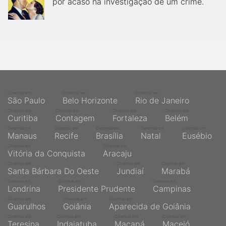
por acaso na investigação de um crime.
Cinemas em
Cinemas em
Cinemas em
São Paulo
Belo Horizonte
Rio de Janeiro
Cinemas em
Cinemas em
Cinemas em
Cinemas em
Curitiba
Contagem
Fortaleza
Belém
Cinemas em
Cinemas em
Cinemas em
Cinemas em
Cinemas em
Manaus
Recife
Brasília
Natal
Eusébio
Cinemas em
Cinemas em
Vitória da Conquista
Aracaju
Cinemas em
Cinemas em
Cinemas em
Santa Bárbara Do Oeste
Jundiaí
Marabá
Cinemas em
Cinemas em
Cinemas em
Londrina
Presidente Prudente
Campinas
Cinemas em
Cinemas em
Cinemas em
Guarulhos
Goiânia
Aparecida de Goiânia
Cinemas em
Cinemas em
Cinemas em
Cinemas em
Teresina
Indaiatuba
Macapá
Maceió