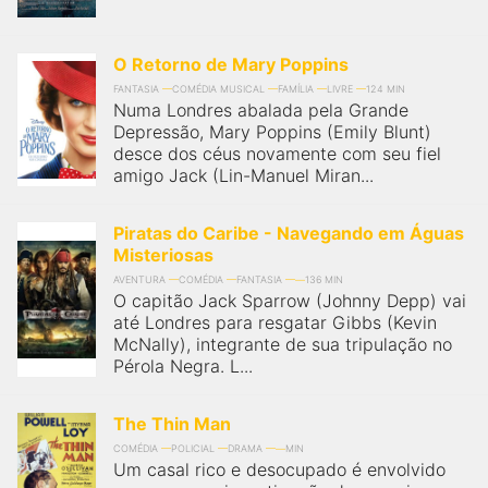
O Retorno de Mary Poppins
FANTASIA
COMÉDIA MUSICAL
FAMÍLIA
LIVRE
124 MIN
Numa Londres abalada pela Grande
Depressão, Mary Poppins (Emily Blunt)
desce dos céus novamente com seu fiel
amigo Jack (Lin-Manuel Miran...
Piratas do Caribe - Navegando em Águas
Misteriosas
AVENTURA
COMÉDIA
FANTASIA
136 MIN
O capitão Jack Sparrow (Johnny Depp) vai
até Londres para resgatar Gibbs (Kevin
McNally), integrante de sua tripulação no
Pérola Negra. L...
The Thin Man
COMÉDIA
POLICIAL
DRAMA
MIN
Um casal rico e desocupado é envolvido