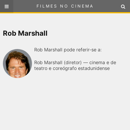
FILMES NO CINEMA
FILMES NO CINEMA
SELECIONE SUA LOCALIZAÇÃO
Rob Marshall
ou
selecione sua localização
FILMES EM CARTAZ
Rob Marshall pode referir-se a:
PRÓXIMOS LANÇAMENTOS
Rob Marshall (diretor) — cinema e de
teatro e coreógrafo estadunidense
GÊNEROS
NOTÍCIAS
PÁGINA INICIAL
FilmesNoCinema.com.br
é o maior localizador de filmes e
sessões de cinema no Brasil. Através dele, você pode
encontrar os filmes no cinema mais próximos a você ou a