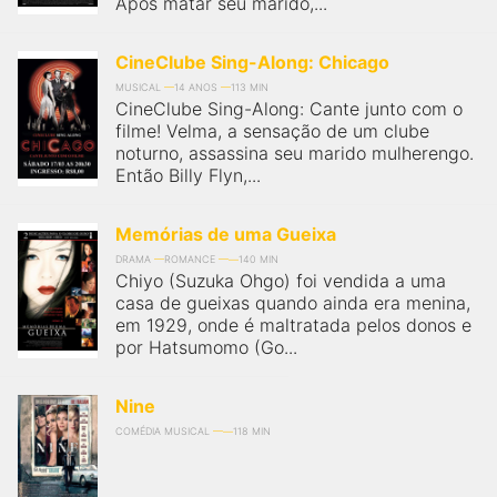
Após matar seu marido,...
CineClube Sing-Along: Chicago
MUSICAL
14 ANOS
113 MIN
CineClube Sing-Along: Cante junto com o
filme! Velma, a sensação de um clube
noturno, assassina seu marido mulherengo.
Então Billy Flyn,...
Memórias de uma Gueixa
DRAMA
ROMANCE
140 MIN
Chiyo (Suzuka Ohgo) foi vendida a uma
casa de gueixas quando ainda era menina,
em 1929, onde é maltratada pelos donos e
por Hatsumomo (Go...
Nine
COMÉDIA MUSICAL
118 MIN