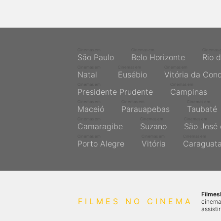
Cinemas em
Cinemas em
Cinemas 
São Paulo
Belo Horizonte
Rio 
Cinemas em
Cinemas em
Cinemas em
Natal
Eusébio
Vitória da Con
Cinemas em
Cinemas em
Presidente Prudente
Campinas
Cinemas em
Cinemas em
Cinemas em
Maceió
Parauapebas
Taubaté
Cinemas em
Cinemas em
Cinemas em
Camaragibe
Suzano
São José 
Cinemas em
Cinemas em
Cinemas em
Porto Alegre
Vitória
Caraguat
Filme
FILMES NO CINEMA
cinema
assisti