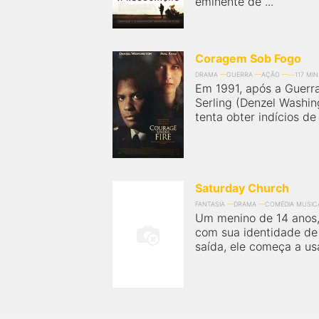
eminente de ...
próximos a você ou a qualquer cidade em território
brasileiro. Você pode também acessar informações
sobre cinemas, horários, assistir aos trailers e muito
mais.
Coragem Sob Fogo
DRAMA
GUERRA
AÇÃO
117 MIN
Em 1991, após a Guerra
Serling (Denzel Washin
tenta obter indícios de
Saturday Church
FANTASIA
DRAMA
COMÉDIA MUSIC
Um menino de 14 anos, 
com sua identidade de
saída, ele começa a usa