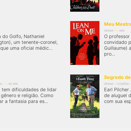
Meu Mestre
DRAMA
MIN
 do Golfo, Nathaniel
O professor
gton), um tenente-coronel,
convidado p
 que uma oficial médic...
Guillaume) 
pro...
Segredo de 
AL
90 MIN
DRAMA
COMÉDIA
tem dificuldades de lidar
Earl Pilcher
 gênero e religião. Como
de aluguel 
r a fantasia para es...
com sua espo