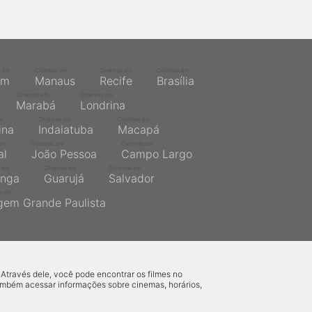
s em
Cinemas em
Cinemas em
Cinemas em
ém
Manaus
Recife
Brasília
Cinemas em
Cinemas em
Marabá
Londrina
m
Cinemas em
Cinemas em
ina
Indaiatuba
Macapá
em
Cinemas em
Cinemas em
al
João Pessoa
Campo Largo
 em
Cinemas em
Cinemas em
inga
Guarujá
Salvador
s em
gem Grande Paulista
 Através dele, você pode encontrar os filmes no
também acessar informações sobre cinemas, horários,