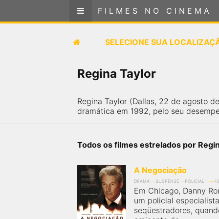
FILMES NO CINEMA
FILMES NO CINEMA
SELECIONE SUA LOCALIZAÇÃO
SELECIONE SUA LOCALIZAÇ
FILMES EM CARTAZ
Regina Taylor
PRÓXIMOS LANÇAMENTOS
Regina Taylor (Dallas, 22 de agosto d
dramática em 1992, pelo seu desempenh
GÊNEROS
NOTÍCIAS
Todos os filmes estrelados por Regin
PÁGINA INICIAL
A Negociação
DRAMA
SUSPENSE
POLICIAL
1
Em Chicago, Danny Ro
FilmesNoCinema.com.br
é o maior localizador de
um policial especialist
filmes e sessões de cinema no Brasil. Através dele,
seqüestradores, quando
você pode encontrar os filmes no cinema mais