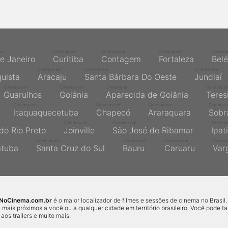
em
Cinemas em
Cinemas em
Cinemas em
Cinema
de Janeiro
Curitiba
Contagem
Fortaleza
Bel
Cinemas em
Cinemas em
Cinemas em
quista
Aracaju
Santa Bárbara Do Oeste
Jundiaí
Cinemas em
Cinemas em
Cinemas em
Cinemas e
Guarulhos
Goiânia
Aparecida de Goiânia
Teres
Cinemas em
Cinemas em
Cinemas em
Cinemas 
Itaquaquecetuba
Chapecó
Araraquara
Sobr
Cinemas em
Cinemas em
Cinemas
do Rio Preto
Joinville
São José de Ribamar
Ipat
Cinemas em
Cinemas em
Cinemas em
Cinema
atuba
Santa Cruz do Sul
Bauru
Caruaru
Var
sNoCinema.com.br
é o maior localizador de filmes e sessões de cinema no Brasil.
 mais próximos a você ou a qualquer cidade em território brasileiro. Você pode 
r aos trailers e muito mais.