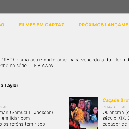
ÃO
FILMES EM CARTAZ
PRÓXIMOS LANÇAME
ou
selecione sua localização
e 1960) é uma actriz norte-americana vencedora do Globo d
o na série I'll Fly Away.
a Taylor
Caçada Bru
06 MIN
FAROESTE
MIN
man (Samuel L. Jackson)
Oklahoma (q
a em lidar com
século XIX. 
 os reféns tem risco
caçador de 