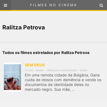
FILMES NO CINEMA
FILMES NO CINEMA
SELECIONE SUA LOCALIZAÇÃO
Ralitza Petrova
ou
selecione sua localização
FILMES EM CARTAZ
PRÓXIMOS LANÇAMENTOS
Todos os filmes estrelados por Ralitza Petrova
GÊNEROS
SEM DEUS
NOTÍCIAS
FICÇÃO
DRAMA
VERIFIQUE A CLASSIFICAÇÃO
99 MIN
Em uma remota cidade da Bulgária, Gana
cuida de idosos com demência e vende os
PÁGINA INICIAL
documentos de identidade deles no
mercado negro. Sua mãe, ...
FilmesNoCinema.com.br
é o maior localizador de filmes e
sessões de cinema no Brasil. Através dele, você pode
encontrar os filmes no cinema mais próximos a você ou a