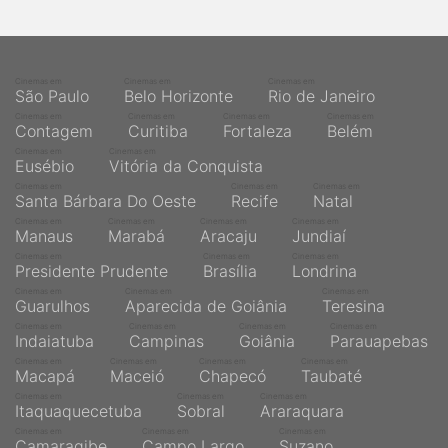
qualquer cidade em território brasileiro. Você pode também
acessar informações sobre cinemas, horários, assistir aos
trailers e muito mais.
Cinemas em
Cinemas em
Cinemas em
São Paulo
Belo Horizonte
Rio de Janeiro
Cinemas em
Cinemas em
Cinemas em
Cinemas em
Contagem
Curitiba
Fortaleza
Belém
Cinemas em
Cinemas em
Eusébio
Vitória da Conquista
Cinemas em
Cinemas em
Cinemas em
Santa Bárbara Do Oeste
Recife
Natal
Cinemas em
Cinemas em
Cinemas em
Cinemas em
Manaus
Marabá
Aracaju
Jundiaí
Cinemas em
Cinemas em
Cinemas em
Presidente Prudente
Brasília
Londrina
Cinemas em
Cinemas em
Cinemas em
Guarulhos
Aparecida de Goiânia
Teresina
Cinemas em
Cinemas em
Cinemas em
Cinemas em
Indaiatuba
Campinas
Goiânia
Parauapebas
Cinemas em
Cinemas em
Cinemas em
Cinemas em
Macapá
Maceió
Chapecó
Taubaté
Cinemas em
Cinemas em
Cinemas em
Itaquaquecetuba
Sobral
Araraquara
Cinemas em
Cinemas em
Cinemas em
Camaragibe
Campo Largo
Suzano