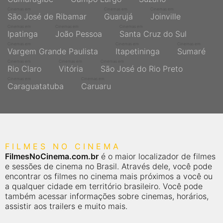
Cinemas em
Cinemas em
Cinemas em
São José de Ribamar
Guarujá
Joinville
Cinemas em
Cinemas em
Cinemas em
Ipatinga
João Pessoa
Santa Cruz do Sul
Cinemas em
Cinemas em
Cinemas em
Vargem Grande Paulista
Itapetininga
Sumaré
Cinemas em
Cinemas em
Cinemas em
Rio Claro
Vitória
São José do Rio Preto
Cinemas em
Cinemas em
Caraguatatuba
Caruaru
FILMES NO CINEMA
FilmesNoCinema.com.br
é o maior localizador de filmes
e sessões de cinema no Brasil. Através dele, você pode
encontrar os filmes no cinema mais próximos a você ou
a qualquer cidade em território brasileiro. Você pode
também acessar informações sobre cinemas, horários,
assistir aos trailers e muito mais.