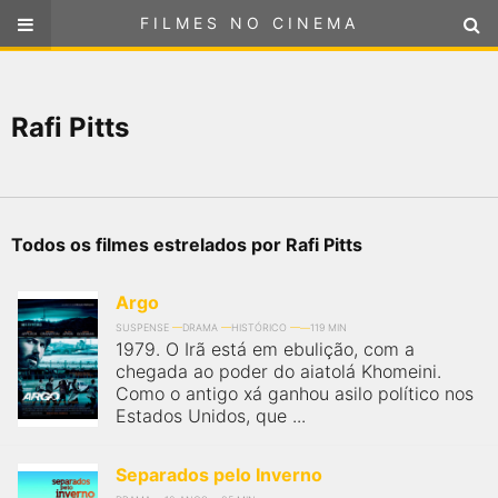
FILMES NO CINEMA
FILMES NO CINEMA
SELECIONE SUA LOCALIZAÇÃO
Rafi Pitts
ou
selecione sua localização
FILMES EM CARTAZ
PRÓXIMOS LANÇAMENTOS
Todos os filmes estrelados por Rafi Pitts
GÊNEROS
Argo
NOTÍCIAS
SUSPENSE
DRAMA
HISTÓRICO
119 MIN
1979. O Irã está em ebulição, com a
chegada ao poder do aiatolá Khomeini.
PÁGINA INICIAL
Como o antigo xá ganhou asilo político nos
Estados Unidos, que ...
FilmesNoCinema.com.br
é o maior localizador de filmes e
sessões de cinema no Brasil. Através dele, você pode
Separados pelo Inverno
encontrar os filmes no cinema mais próximos a você ou a