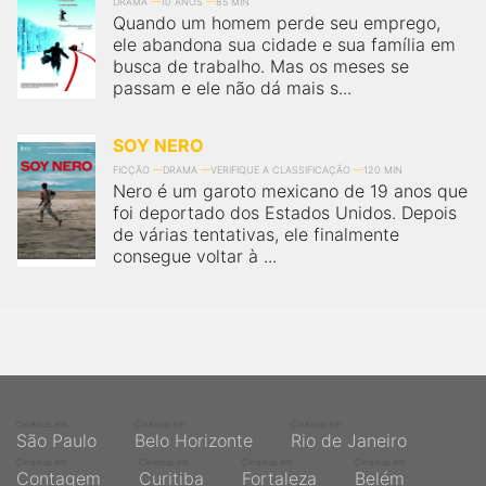
qualquer cidade em território brasileiro. Você pode também
DRAMA
10 ANOS
85 MIN
Quando um homem perde seu emprego,
acessar informações sobre cinemas, horários, assistir aos
trailers e muito mais.
ele abandona sua cidade e sua família em
busca de trabalho. Mas os meses se
passam e ele não dá mais s...
SOY NERO
FICÇÃO
DRAMA
VERIFIQUE A CLASSIFICAÇÃO
120 MIN
Nero é um garoto mexicano de 19 anos que
foi deportado dos Estados Unidos. Depois
de várias tentativas, ele finalmente
consegue voltar à ...
Cinemas em
Cinemas em
Cinemas em
São Paulo
Belo Horizonte
Rio de Janeiro
Cinemas em
Cinemas em
Cinemas em
Cinemas em
Contagem
Curitiba
Fortaleza
Belém