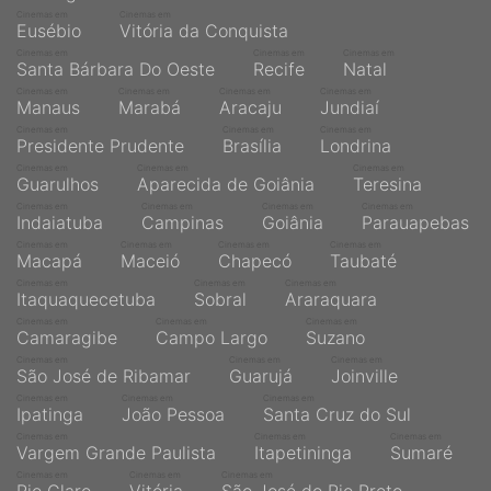
Cinemas em
Cinemas em
Eusébio
Vitória da Conquista
Cinemas em
Cinemas em
Cinemas em
Santa Bárbara Do Oeste
Recife
Natal
Cinemas em
Cinemas em
Cinemas em
Cinemas em
Manaus
Marabá
Aracaju
Jundiaí
Cinemas em
Cinemas em
Cinemas em
Presidente Prudente
Brasília
Londrina
Cinemas em
Cinemas em
Cinemas em
Guarulhos
Aparecida de Goiânia
Teresina
Cinemas em
Cinemas em
Cinemas em
Cinemas em
Indaiatuba
Campinas
Goiânia
Parauapebas
Cinemas em
Cinemas em
Cinemas em
Cinemas em
Macapá
Maceió
Chapecó
Taubaté
Cinemas em
Cinemas em
Cinemas em
Itaquaquecetuba
Sobral
Araraquara
Cinemas em
Cinemas em
Cinemas em
Camaragibe
Campo Largo
Suzano
Cinemas em
Cinemas em
Cinemas em
São José de Ribamar
Guarujá
Joinville
Cinemas em
Cinemas em
Cinemas em
Ipatinga
João Pessoa
Santa Cruz do Sul
Cinemas em
Cinemas em
Cinemas em
Vargem Grande Paulista
Itapetininga
Sumaré
Cinemas em
Cinemas em
Cinemas em