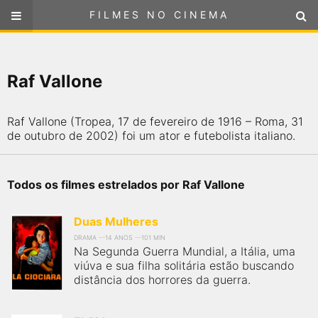
FILMES NO CINEMA
FILMES NO CINEMA
SELECIONE SUA LOCALIZAÇÃO
Raf Vallone
ou
selecione sua localização
FILMES EM CARTAZ
Raf Vallone (Tropea, 17 de fevereiro de 1916 – Roma, 31
PRÓXIMOS LANÇAMENTOS
de outubro de 2002) foi um ator e futebolista italiano.
GÊNEROS
Todos os filmes estrelados por Raf Vallone
NOTÍCIAS
Duas Mulheres
DRAMA
14 ANOS
101 MIN
PÁGINA INICIAL
Na Segunda Guerra Mundial, a Itália, uma
viúva e sua filha solitária estão buscando
distância dos horrores da guerra.
FilmesNoCinema.com.br
é o maior localizador de filmes e
sessões de cinema no Brasil. Através dele, você pode
encontrar os filmes no cinema mais próximos a você ou a