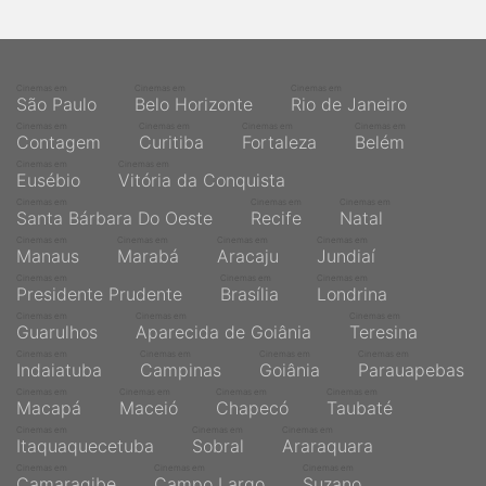
Cinemas em
Cinemas em
Cinemas em
São Paulo
Belo Horizonte
Rio de Janeiro
Cinemas em
Cinemas em
Cinemas em
Cinemas em
Contagem
Curitiba
Fortaleza
Belém
Cinemas em
Cinemas em
Eusébio
Vitória da Conquista
Cinemas em
Cinemas em
Cinemas em
Santa Bárbara Do Oeste
Recife
Natal
Cinemas em
Cinemas em
Cinemas em
Cinemas em
Manaus
Marabá
Aracaju
Jundiaí
Cinemas em
Cinemas em
Cinemas em
Presidente Prudente
Brasília
Londrina
Cinemas em
Cinemas em
Cinemas em
Guarulhos
Aparecida de Goiânia
Teresina
Cinemas em
Cinemas em
Cinemas em
Cinemas em
Indaiatuba
Campinas
Goiânia
Parauapebas
Cinemas em
Cinemas em
Cinemas em
Cinemas em
Macapá
Maceió
Chapecó
Taubaté
Cinemas em
Cinemas em
Cinemas em
Itaquaquecetuba
Sobral
Araraquara
Cinemas em
Cinemas em
Cinemas em
Camaragibe
Campo Largo
Suzano