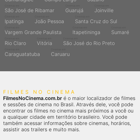
Cinemas em
Cinemas em
Cinemas em
São José de Ribamar
Guarujá
Joinville
Cinemas em
Cinemas em
Cinemas em
Ipatinga
João Pessoa
Santa Cruz do Sul
Cinemas em
Cinemas em
Cinemas em
Vargem Grande Paulista
Itapetininga
Sumaré
Cinemas em
Cinemas em
Cinemas em
Rio Claro
Vitória
São José do Rio Preto
Cinemas em
Cinemas em
Caraguatatuba
Caruaru
FILMES NO CINEMA
FilmesNoCinema.com.br
é o maior localizador de filmes
e sessões de cinema no Brasil. Através dele, você pode
encontrar os filmes no cinema mais próximos a você ou
a qualquer cidade em território brasileiro. Você pode
também acessar informações sobre cinemas, horários,
assistir aos trailers e muito mais.