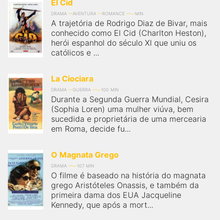
qualquer cidade em território brasileiro. Você pode também
El Cid
acessar informações sobre cinemas, horários, assistir aos
DRAMA
AVENTURA
ROMANCE
MIN
trailers e muito mais.
A trajetória de Rodrigo Diaz de Bivar, mais
conhecido como El Cid (Charlton Heston),
herói espanhol do século XI que uniu os
católicos e ...
La Ciociara
DRAMA
GUERRA
100 MIN
Durante a Segunda Guerra Mundial, Cesira
(Sophia Loren) uma mulher viúva, bem
sucedida e proprietária de uma mercearia
em Roma, decide fu...
O Magnata Grego
DRAMA
107 MIN
O filme é baseado na história do magnata
grego Aristóteles Onassis, e também da
primeira dama dos EUA Jacqueline
Kennedy, que após a mort...