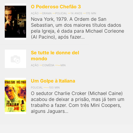
O Poderoso Chefão 3
AÇÃO
DRAMA
POLICIAL
14 ANOS
170 MIN
Nova York, 1979. A Ordem de San
Sebastian, um dos maiores títulos dados
pela Igreja, é dada para Michael Corleone
(Al Pacino), após fazer...
Se tutte le donne del
mondo
AÇÃO
COMÉDIA
MIN
Um Golpe à Italiana
POLICIAL
100 MIN
O sedutor Charlie Croker (Michael Caine)
acabou de deixar a prisão, mas já tem um
trabalho a fazer. Com três Mini Coopers,
alguns Jaguars...