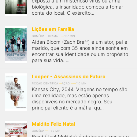
exposta a um misterioso vírus ou arma
qualquer cidade em território brasileiro. Você pode também
acessar informações sobre cinemas, horários, assistir aos
biológica, a insanidade começa a tomar
trailers e muito mais.
conta do local. O exército...
Lições em Família
COMÉDIA
DRAMA
107 MIN
Aidan Bloom (Zach Braff) é um ator, pai e
marido, que com 35 anos ainda sonha em
encontrar sua identidade ou um propósito
para sua vida. ...
Looper - Assassinos do Futuro
FICÇÃO CIENTÍFICA
AÇÃO
110 MIN
Kansas City, 2044. Viagens no tempo são
uma realidade, mas estão apenas
disponíveis no mercado negro. Seu
principal cliente é a máfia, qu...
Maldito Feliz Natal
COMÉDIA
82 MIN
Boyd (Joel McHale) é obrigado a passar o