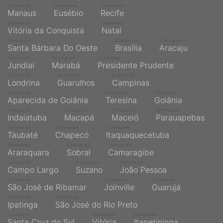
Cinemas em
Cinemas em
Cinemas em
Manaus
Eusébio
Recife
Cinemas em
Cinemas em
Vitória da Conquista
Natal
Cinemas em
Cinemas em
Cinemas em
Santa Bárbara Do Oeste
Brasília
Aracaju
Cinemas em
Cinemas em
Cinemas em
Jundiaí
Marabá
Presidente Prudente
Cinemas em
Cinemas em
Cinemas em
Londrina
Guarulhos
Campinas
Cinemas em
Cinemas em
Cinemas em
Aparecida de Goiânia
Teresina
Goiânia
Cinemas em
Cinemas em
Cinemas em
Cinemas em
Indaiatuba
Macapá
Maceió
Parauapebas
Cinemas em
Cinemas em
Cinemas em
Taubaté
Chapecó
Itaquaquecetuba
Cinemas em
Cinemas em
Cinemas em
Araraquara
Sobral
Camaragibe
Cinemas em
Cinemas em
Cinemas em
Campo Largo
Suzano
João Pessoa
Cinemas em
Cinemas em
Cinemas em
São José de Ribamar
Joinville
Guarujá
Cinemas em
Cinemas em
Ipatinga
São José do Rio Preto
Cinemas em
Cinemas em
Cinemas em
Santa Cruz do Sul
Vitória
Itapetininga