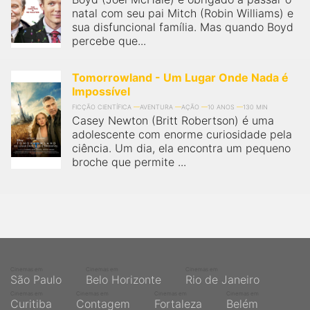
natal com seu pai Mitch (Robin Williams) e
sua disfuncional família. Mas quando Boyd
percebe que...
Tomorrowland - Um Lugar Onde Nada é
Impossível
FICÇÃO CIENTÍFICA
AVENTURA
AÇÃO
10 ANOS
130 MIN
Casey Newton (Britt Robertson) é uma
adolescente com enorme curiosidade pela
ciência. Um dia, ela encontra um pequeno
broche que permite ...
Cinemas em
Cinemas em
Cinemas em
São Paulo
Belo Horizonte
Rio de Janeiro
Cinemas em
Cinemas em
Cinemas em
Cinemas em
Curitiba
Contagem
Fortaleza
Belém