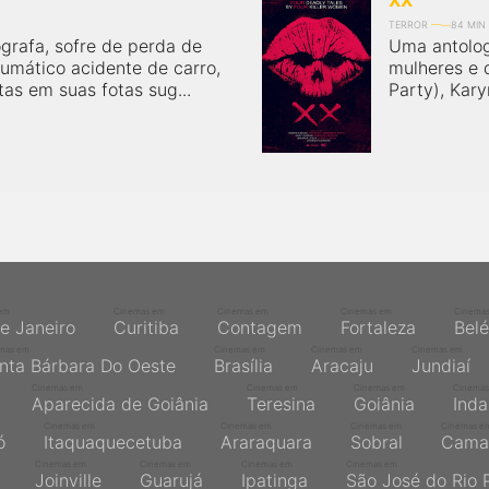
XX
TERROR
84 MIN
grafa, sofre de perda de
Uma antolog
umático acidente de carro,
mulheres e d
tas em suas fotas sug...
Party), Kary
em
Cinemas em
Cinemas em
Cinemas em
Cinema
de Janeiro
Curitiba
Contagem
Fortaleza
Bel
mas em
Cinemas em
Cinemas em
Cinemas em
nta Bárbara Do Oeste
Brasília
Aracaju
Jundiaí
Cinemas em
Cinemas em
Cinemas em
Cinemas
Aparecida de Goiânia
Teresina
Goiânia
Inda
Cinemas em
Cinemas em
Cinemas em
Cinemas e
ó
Itaquaquecetuba
Araraquara
Sobral
Cama
Cinemas em
Cinemas em
Cinemas em
Cinemas em
Joinville
Guarujá
Ipatinga
São José do Rio 