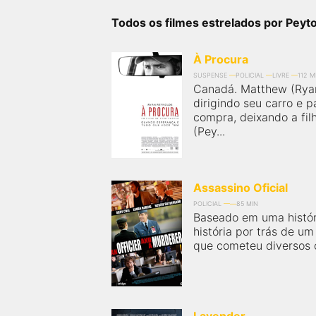
próximos a você ou a qualquer cidade em território
brasileiro. Você pode também acessar informações
Todos os filmes estrelados por Pey
sobre cinemas, horários, assistir aos trailers e muito
mais.
À Procura
SUSPENSE
POLICIAL
LIVRE
112 M
Canadá. Matthew (Rya
dirigindo seu carro e 
compra, deixando a fil
(Pey...
Assassino Oficial
POLICIAL
85 MIN
Baseado em uma históri
história por trás de um 
que cometeu diversos c