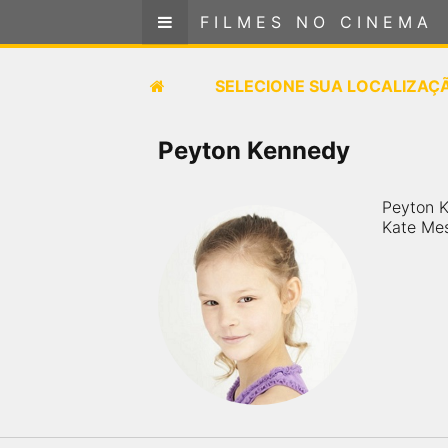
FILMES NO CINEMA
FILMES NO CINEMA
SELECIONE SUA LOCALIZAÇÃO
SELECIONE SUA LOCALIZAÇ
FILMES EM CARTAZ
Peyton Kennedy
PRÓXIMOS LANÇAMENTOS
Peyton K
Kate Mes
GÊNEROS
NOTÍCIAS
PÁGINA INICIAL
FilmesNoCinema.com.br
é o maior localizador de
filmes e sessões de cinema no Brasil. Através dele,
você pode encontrar os filmes no cinema mais