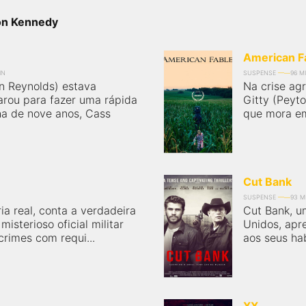
ton Kennedy
American F
IN
SUSPENSE
96 M
n Reynolds) estava
Na crise ag
parou para fazer uma rápida
Gitty (Peyt
ha de nove anos, Cass
que mora em
Cut Bank
SUSPENSE
93 M
a real, conta a verdadeira
Cut Bank, u
misterioso oficial militar
Unidos, apr
rimes com requi...
aos seus ha