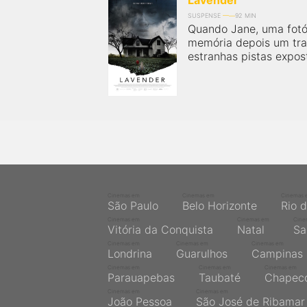
Lavender
SUSPENSE
92 MIN
Quando Jane, uma fotó
memória depois um tra
estranhas pistas expos
Cinemas em
Cinemas em
Cinemas 
São Paulo
Belo Horizonte
Rio 
Cinemas em
Cinemas em
Cine
Vitória da Conquista
Natal
Sa
Cinemas em
Cinemas em
Cinemas em
Londrina
Guarulhos
Campinas
Cinemas em
Cinemas em
Cinemas em
Parauapebas
Taubaté
Chapec
Cinemas em
Cinemas em
João Pessoa
São José de Ribamar