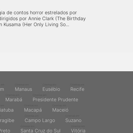
ia de contos horror estrelados por
irigidos por Annie Clark (The Birthday
n Kusama (Her Only Living So...
s em
Cinemas em
Cinemas em
Cinemas em
ém
Manaus
Eusébio
Recife
Cinemas em
Cinemas em
Marabá
Presidente Prudente
 em
Cinemas em
Cinemas em
iatuba
Macapá
Maceió
m
Cinemas em
Cinemas em
ragibe
Campo Largo
Suzano
Cinemas em
Cinemas em
Preto
Santa Cruz do Sul
Vitória