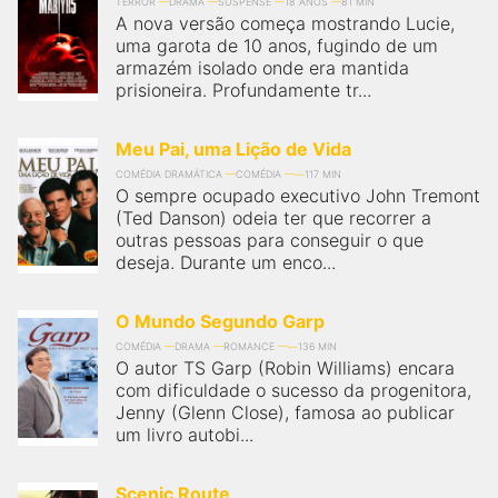
qualquer cidade em território brasileiro. Você pode também
TERROR
DRAMA
SUSPENSE
18 ANOS
81 MIN
A nova versão começa mostrando Lucie,
acessar informações sobre cinemas, horários, assistir aos
trailers e muito mais.
uma garota de 10 anos, fugindo de um
armazém isolado onde era mantida
prisioneira. Profundamente tr...
Meu Pai, uma Lição de Vida
COMÉDIA DRAMÁTICA
COMÉDIA
117 MIN
O sempre ocupado executivo John Tremont
(Ted Danson) odeia ter que recorrer a
outras pessoas para conseguir o que
deseja. Durante um enco...
O Mundo Segundo Garp
COMÉDIA
DRAMA
ROMANCE
136 MIN
O autor TS Garp (Robin Williams) encara
com dificuldade o sucesso da progenitora,
Jenny (Glenn Close), famosa ao publicar
um livro autobi...
Scenic Route