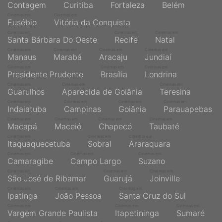
Contagem
Curitiba
Fortaleza
Belém
Cinemas em
Cinemas em
Eusébio
Vitória da Conquista
Cinemas em
Cinemas em
Cinemas em
Santa Bárbara Do Oeste
Recife
Natal
Cinemas em
Cinemas em
Cinemas em
Cinemas em
Manaus
Marabá
Aracaju
Jundiaí
Cinemas em
Cinemas em
Cinemas em
Presidente Prudente
Brasília
Londrina
Cinemas em
Cinemas em
Cinemas em
Guarulhos
Aparecida de Goiânia
Teresina
Cinemas em
Cinemas em
Cinemas em
Cinemas em
Indaiatuba
Campinas
Goiânia
Parauapebas
Cinemas em
Cinemas em
Cinemas em
Cinemas em
Macapá
Maceió
Chapecó
Taubaté
Cinemas em
Cinemas em
Cinemas em
Itaquaquecetuba
Sobral
Araraquara
Cinemas em
Cinemas em
Cinemas em
Camaragibe
Campo Largo
Suzano
Cinemas em
Cinemas em
Cinemas em
São José de Ribamar
Guarujá
Joinville
Cinemas em
Cinemas em
Cinemas em
Ipatinga
João Pessoa
Santa Cruz do Sul
Cinemas em
Cinemas em
Cinemas em
Vargem Grande Paulista
Itapetininga
Sumaré