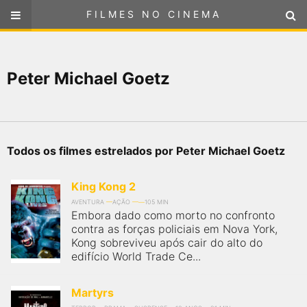
FILMES NO CINEMA
FILMES NO CINEMA
SELECIONE SUA LOCALIZAÇÃO
Peter Michael Goetz
ou
selecione sua localização
FILMES EM CARTAZ
PRÓXIMOS LANÇAMENTOS
Todos os filmes estrelados por Peter Michael Goetz
GÊNEROS
King Kong 2
NOTÍCIAS
AVENTURA
AÇÃO
105 MIN
Embora dado como morto no confronto
contra as forças policiais em Nova York,
PÁGINA INICIAL
Kong sobreviveu após cair do alto do
edifício World Trade Ce...
FilmesNoCinema.com.br
é o maior localizador de filmes e
sessões de cinema no Brasil. Através dele, você pode
Martyrs
encontrar os filmes no cinema mais próximos a você ou a