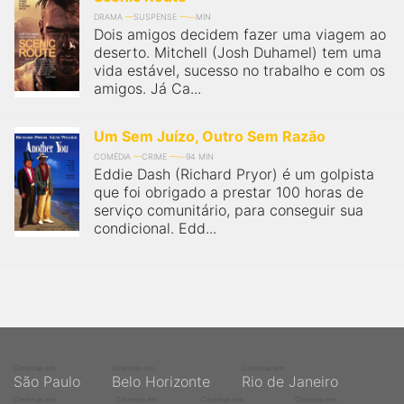
DRAMA
SUSPENSE
MIN
Dois amigos decidem fazer uma viagem ao
deserto. Mitchell (Josh Duhamel) tem uma
vida estável, sucesso no trabalho e com os
amigos. Já Ca...
Um Sem Juízo, Outro Sem Razão
COMÉDIA
CRIME
94 MIN
Eddie Dash (Richard Pryor) é um golpista
que foi obrigado a prestar 100 horas de
serviço comunitário, para conseguir sua
condicional. Edd...
Cinemas em
Cinemas em
Cinemas em
São Paulo
Belo Horizonte
Rio de Janeiro
Cinemas em
Cinemas em
Cinemas em
Cinemas em