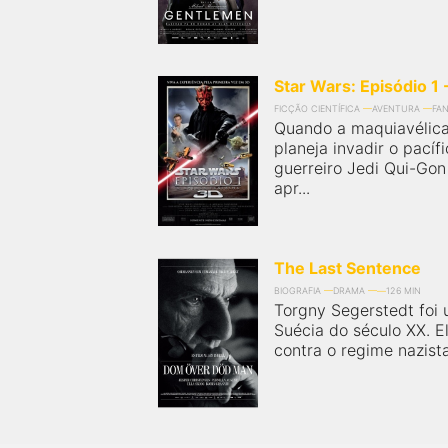
Star Wars: Episódio 
FICÇÃO CIENTÍFICA
AVENTURA
FAN
Quando a maquiavélic
planeja invadir o pacíf
guerreiro Jedi Qui-Gon
apr...
The Last Sentence
BIOGRAFIA
DRAMA
126 MIN
Torgny Segerstedt foi u
Suécia do século XX. E
contra o regime nazista