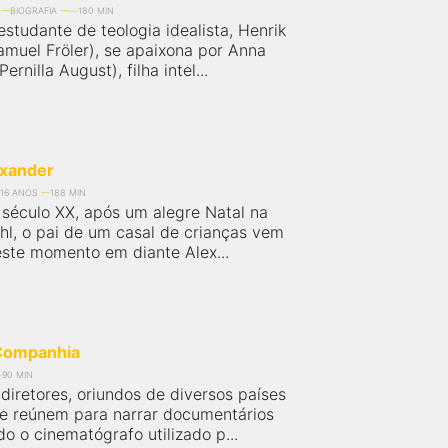
BIOGRAFIA
180 MIN
studante de teologia idealista, Henrik
muel Fröler), se apaixona por Anna
rnilla August), filha intel...
exander
16 ANOS
188 MIN
 século XX, após um alegre Natal na
ahl, o pai de um casal de crianças vem
este momento em diante Alex...
Companhia
90 MIN
diretores, oriundos de diversos países
e reúnem para narrar documentários
o o cinematógrafo utilizado p...