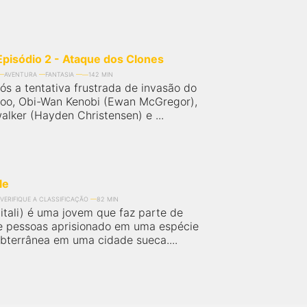
Episódio 2 - Ataque dos Clones
AVENTURA
FANTASIA
142 MIN
ós a tentativa frustrada de invasão do
oo, Obi-Wan Kenobi (Ewan McGregor),
alker (Hayden Christensen) e ...
le
VERIFIQUE A CLASSIFICAÇÃO
82 MIN
itali) é uma jovem que faz parte de
 pessoas aprisionado em uma espécie
ubterrânea em uma cidade sueca....