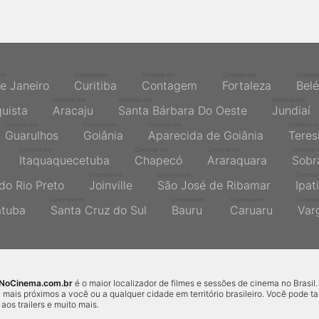
em
Cinemas em
Cinemas em
Cinemas em
Cinema
de Janeiro
Curitiba
Contagem
Fortaleza
Bel
Cinemas em
Cinemas em
Cinemas em
quista
Aracaju
Santa Bárbara Do Oeste
Jundiaí
Cinemas em
Cinemas em
Cinemas em
Cinemas e
Guarulhos
Goiânia
Aparecida de Goiânia
Teres
Cinemas em
Cinemas em
Cinemas em
Cinemas 
Itaquaquecetuba
Chapecó
Araraquara
Sobr
Cinemas em
Cinemas em
Cinemas
do Rio Preto
Joinville
São José de Ribamar
Ipat
Cinemas em
Cinemas em
Cinemas em
Cinema
atuba
Santa Cruz do Sul
Bauru
Caruaru
Var
sNoCinema.com.br
é o maior localizador de filmes e sessões de cinema no Brasil.
 mais próximos a você ou a qualquer cidade em território brasileiro. Você pode 
r aos trailers e muito mais.