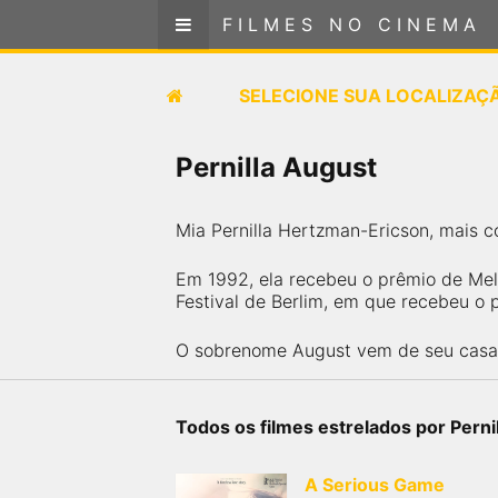
FILMES NO CINEMA
FILMES NO CINEMA
SELECIONE SUA LOCALIZAÇÃO
SELECIONE SUA LOCALIZAÇ
FILMES EM CARTAZ
Pernilla August
PRÓXIMOS LANÇAMENTOS
Mia Pernilla Hertzman-Ericson, mais c
GÊNEROS
Em 1992, ela recebeu o prêmio de Mel
Festival de Berlim, em que recebeu o 
NOTÍCIAS
O sobrenome August vem de seu casame
PÁGINA INICIAL
Todos os filmes estrelados por Perni
FilmesNoCinema.com.br
é o maior localizador de
filmes e sessões de cinema no Brasil. Através dele,
você pode encontrar os filmes no cinema mais
A Serious Game