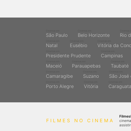
Cinemas em
Cinemas em
Cinemas 
São Paulo
Belo Horizonte
Rio 
Cinemas em
Cinemas em
Cinemas em
Natal
Eusébio
Vitória da Con
Cinemas em
Cinemas em
Presidente Prudente
Campinas
Cinemas em
Cinemas em
Cinemas em
Maceió
Parauapebas
Taubaté
Cinemas em
Cinemas em
Cinemas em
Camaragibe
Suzano
São José 
Cinemas em
Cinemas em
Cinemas em
Porto Alegre
Vitória
Caraguat
Filme
FILMES NO CINEMA
cinema
assisti