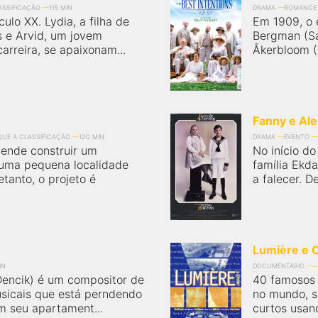
LASSIFICAÇÃO
115 MIN
DRAMA
ROMANCE
culo XX. Lydia, a filha de
Em 1909, o e
s e Arvid, um jovem
Bergman (Sa
carreira, se apaixonam...
Åkerbloom (Pe
Fanny e Al
IQUE A CLASSIFICAÇÃO
120 MIN
DRAMA
EVENTO
tende construir um
No início do
 uma pequena localidade
família Ekd
etanto, o projeto é
a falecer. D
Lumière e 
IN
DOCUMENTÁRIO
encik) é um compositor de
40 famosos 
musicais que está perndendo
no mundo, s
em seu apartament...
curtos usand