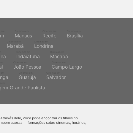
s em
Cinemas em
Cinemas em
Cinemas em
ém
Manaus
Recife
Brasília
Cinemas em
Cinemas em
Marabá
Londrina
m
Cinemas em
Cinemas em
ina
Indaiatuba
Macapá
em
Cinemas em
Cinemas em
al
João Pessoa
Campo Largo
 em
Cinemas em
Cinemas em
inga
Guarujá
Salvador
s em
gem Grande Paulista
 Através dele, você pode encontrar os filmes no
também acessar informações sobre cinemas, horários,