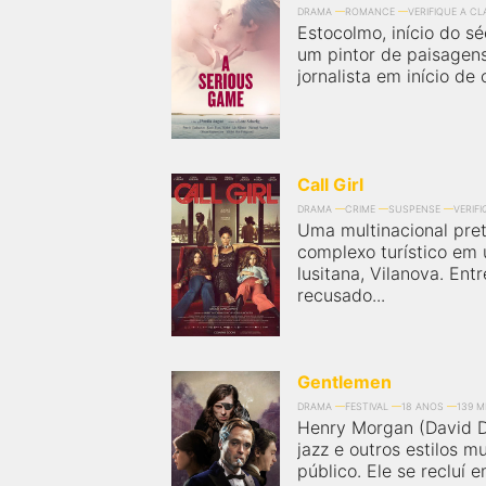
próximos a você ou a qualquer cidade em território
DRAMA
ROMANCE
VERIFIQUE A C
brasileiro. Você pode também acessar informações
Estocolmo, início do sé
sobre cinemas, horários, assistir aos trailers e muito
um pintor de paisagen
mais.
jornalista em início de 
Call Girl
DRAMA
CRIME
SUSPENSE
VERIF
Uma multinacional pre
complexo turístico em
lusitana, Vilanova. Entr
recusado...
Gentlemen
DRAMA
FESTIVAL
18 ANOS
139 M
Henry Morgan (David D
jazz e outros estilos 
público. Ele se recluí 