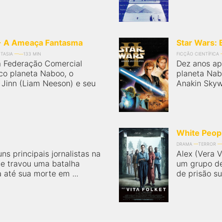
1 - A Ameaça Fantasma
Star Wars: 
TASIA
133 MIN
FICÇÃO CIENTÍFICA
a Federação Comercial
Dez anos ap
ico planeta Naboo, o
planeta Nab
 Jinn (Liam Neeson) e seu
Anakin Skyw
White Peop
DRAMA
TERROR
ns principais jornalistas na
Alex (Vera V
le travou uma batalha
um grupo de
 até sua morte em ...
de prisão s