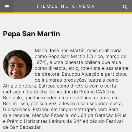
FILMES NO CINEMA
FILMES NO CINEMA
SELECIONE SUA LOCALIZAÇÃO
Pepa San Martín
ou
selecione sua localização
FILMES EM CARTAZ
María José San Martín, mais conhecida
PRÓXIMOS LANÇAMENTOS
como Pepa San Martín (Curicó, março de
1974), é uma cineasta chilena que atua
como diretora, atriz, roteirista e assistente
GÊNEROS
de diretora. Estudou Atuação e participou
de inúmeras produções teatrais como
Atriz e diretora. Estreou como diretora com o curta-
NOTÍCIAS
metragem La ducha, vencedor do Prêmio DAAD na
Berlinale, que lhe rendeu uma residência criativa em
PÁGINA INICIAL
Berlim. Isso, por sua vez, a levou a seu segundo curta,
Gleisdreieck. Estreou em longa-metragem com Rara,
que recebeu Menção Especial do Júri da Geração kPlus
FilmesNoCinema.com.br
é o maior localizador de filmes e
e Prêmio Horizontes Latinos da 64ª edição do Festival
sessões de cinema no Brasil. Através dele, você pode
de San Sebastián.
encontrar os filmes no cinema mais próximos a você ou a