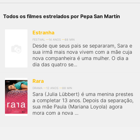
qualquer cidade em território brasileiro. Você pode também
acessar informações sobre cinemas, horários, assistir aos
trailers e muito mais.
Todos os filmes estrelados por Pepa San Martín
Estranha
FESTIVAL
14 ANOS
88 MIN
Desde que seus pais se separaram, Sara e
sua irmã mais nova vivem com a mãe cuja
nova companheira é uma mulher. O dia a
dia das quatro se...
Rara
DRAMA
12 ANOS
88 MIN
Sara (Julia Lübbert) é uma menina prestes
a completar 13 anos. Depois da separação,
sua mãe Paula (Mariana Loyola) agora
mora com a nova ...