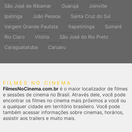
Cinemas em
Cinemas em
Cinemas em
São José de Ribamar
Guarujá
Joinville
Cinemas em
Cinemas em
Cinemas em
Ipatinga
João Pessoa
Santa Cruz do Sul
Cinemas em
Cinemas em
Cinemas em
Vargem Grande Paulista
Itapetininga
Sumaré
Cinemas em
Cinemas em
Cinemas em
Rio Claro
Vitória
São José do Rio Preto
Cinemas em
Cinemas em
Caraguatatuba
Caruaru
FILMES NO CINEMA
FilmesNoCinema.com.br
é o maior localizador de filmes
e sessões de cinema no Brasil. Através dele, você pode
encontrar os filmes no cinema mais próximos a você ou
a qualquer cidade em território brasileiro. Você pode
também acessar informações sobre cinemas, horários,
assistir aos trailers e muito mais.