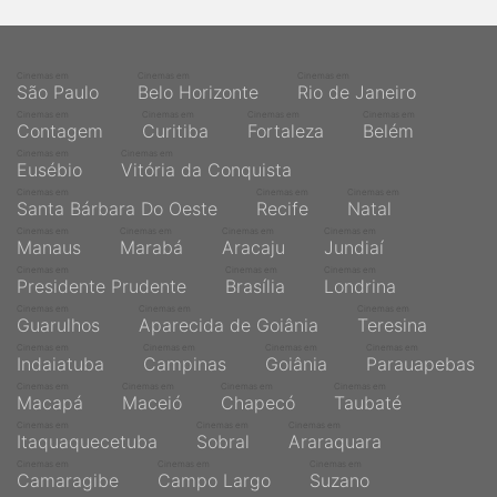
Cinemas em
Cinemas em
Cinemas em
São Paulo
Belo Horizonte
Rio de Janeiro
Cinemas em
Cinemas em
Cinemas em
Cinemas em
Contagem
Curitiba
Fortaleza
Belém
Cinemas em
Cinemas em
Eusébio
Vitória da Conquista
Cinemas em
Cinemas em
Cinemas em
Santa Bárbara Do Oeste
Recife
Natal
Cinemas em
Cinemas em
Cinemas em
Cinemas em
Manaus
Marabá
Aracaju
Jundiaí
Cinemas em
Cinemas em
Cinemas em
Presidente Prudente
Brasília
Londrina
Cinemas em
Cinemas em
Cinemas em
Guarulhos
Aparecida de Goiânia
Teresina
Cinemas em
Cinemas em
Cinemas em
Cinemas em
Indaiatuba
Campinas
Goiânia
Parauapebas
Cinemas em
Cinemas em
Cinemas em
Cinemas em
Macapá
Maceió
Chapecó
Taubaté
Cinemas em
Cinemas em
Cinemas em
Itaquaquecetuba
Sobral
Araraquara
Cinemas em
Cinemas em
Cinemas em
Camaragibe
Campo Largo
Suzano