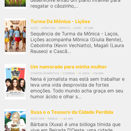
desenvolve então um plano infalível para
resgatar o cãozinho,...
Turma Da Mônica - Lições
AÇÃO
AVENTURA
INFANTIL
LIVRE
97 MIN
Sequência de Turma da Mônica - Laços,
Lições acompanha Mônica (Giulia Benite),
Cebolinha (Kevin Vechiatto), Magali (Laura
Rauseo) e Cascã...
Um namorado para minha mulher
COMÉDIA ROMÂNTICA
COMÉDIA
12 ANOS
106 MIN
Nena é jornalista mas está sem trabalhar e
leva uma vida desprovida de fortes
emoções. Todo mundo acha graça em seu
humor ácido e olhar s...
Xuxa e o Tesouro da Cidade Perdida
AVENTURA
FAMÍLIA
84 MIN
Bárbara (Xuxa) é uma bióloga tímida que
vive em Beirada D'Oeste, uma cidade