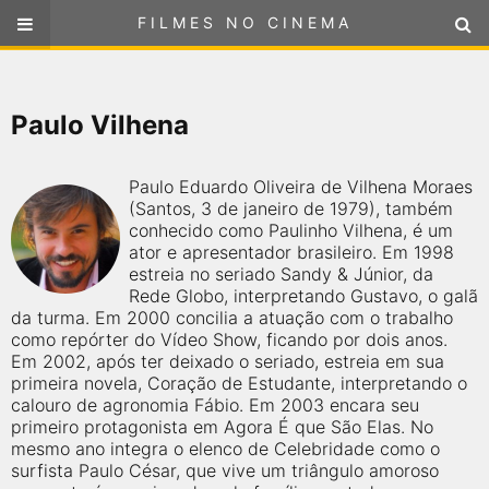
FILMES NO CINEMA
FILMES NO CINEMA
SELECIONE SUA LOCALIZAÇÃO
Paulo Vilhena
ou
selecione sua localização
FILMES EM CARTAZ
Paulo Eduardo Oliveira de Vilhena Moraes
PRÓXIMOS LANÇAMENTOS
(Santos, 3 de janeiro de 1979), também
conhecido como Paulinho Vilhena, é um
ator e apresentador brasileiro. Em 1998
GÊNEROS
estreia no seriado Sandy & Júnior, da
Rede Globo, interpretando Gustavo, o galã
da turma. Em 2000 concilia a atuação com o trabalho
NOTÍCIAS
como repórter do Vídeo Show, ficando por dois anos.
Em 2002, após ter deixado o seriado, estreia em sua
PÁGINA INICIAL
primeira novela, Coração de Estudante, interpretando o
calouro de agronomia Fábio. Em 2003 encara seu
primeiro protagonista em Agora É que São Elas. No
FilmesNoCinema.com.br
é o maior localizador de filmes e
mesmo ano integra o elenco de Celebridade como o
sessões de cinema no Brasil. Através dele, você pode
surfista Paulo César, que vive um triângulo amoroso
encontrar os filmes no cinema mais próximos a você ou a