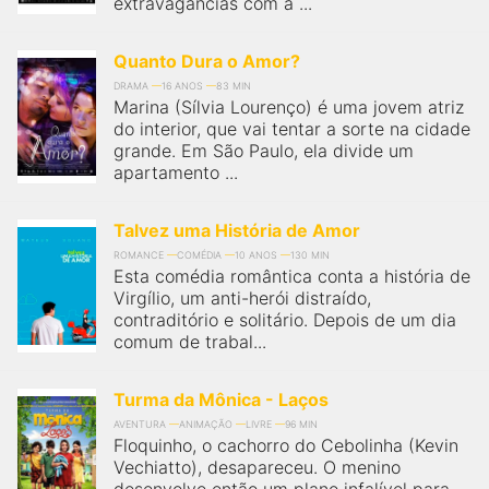
extravagâncias com a ...
Quanto Dura o Amor?
DRAMA
16 ANOS
83 MIN
Marina (Sílvia Lourenço) é uma jovem atriz
do interior, que vai tentar a sorte na cidade
grande. Em São Paulo, ela divide um
apartamento ...
Talvez uma História de Amor
ROMANCE
COMÉDIA
10 ANOS
130 MIN
Esta comédia romântica conta a história de
Virgílio, um anti-herói distraído,
contraditório e solitário. Depois de um dia
comum de trabal...
Turma da Mônica - Laços
AVENTURA
ANIMAÇÃO
LIVRE
96 MIN
Floquinho, o cachorro do Cebolinha (Kevin
Vechiatto), desapareceu. O menino