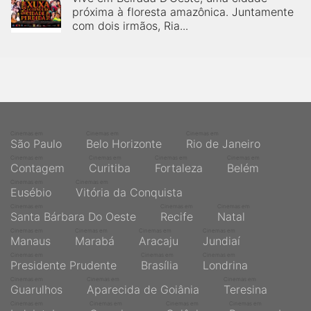
próxima à floresta amazônica. Juntamente
com dois irmãos, Ria...
Cinemas em
Cinemas em
Cinemas em
São Paulo
Belo Horizonte
Rio de Janeiro
Cinemas em
Cinemas em
Cinemas em
Cinemas em
Contagem
Curitiba
Fortaleza
Belém
Cinemas em
Cinemas em
Eusébio
Vitória da Conquista
Cinemas em
Cinemas em
Cinemas em
Santa Bárbara Do Oeste
Recife
Natal
Cinemas em
Cinemas em
Cinemas em
Cinemas em
Manaus
Marabá
Aracaju
Jundiaí
Cinemas em
Cinemas em
Cinemas em
Presidente Prudente
Brasília
Londrina
Cinemas em
Cinemas em
Cinemas em
Guarulhos
Aparecida de Goiânia
Teresina
Cinemas em
Cinemas em
Cinemas em
Cinemas em