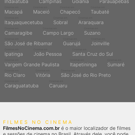
Indaiatuba
Campinas
Goiânia
Parauapebas
Cinemas em
Cinemas em
Cinemas em
Cinemas em
Macapá
Maceió
Chapecó
Taubaté
Cinemas em
Cinemas em
Cinemas em
Itaquaquecetuba
Sobral
Araraquara
Cinemas em
Cinemas em
Cinemas em
Camaragibe
Campo Largo
Suzano
Cinemas em
Cinemas em
Cinemas em
São José de Ribamar
Guarujá
Joinville
Cinemas em
Cinemas em
Cinemas em
Ipatinga
João Pessoa
Santa Cruz do Sul
Cinemas em
Cinemas em
Cinemas em
Vargem Grande Paulista
Itapetininga
Sumaré
Cinemas em
Cinemas em
Cinemas em
Rio Claro
Vitória
São José do Rio Preto
Cinemas em
Cinemas em
Caraguatatuba
Caruaru
FILMES NO CINEMA
FilmesNoCinema.com.br
é o maior localizador de filmes
e sessões de cinema no Brasil. Através dele, você pode