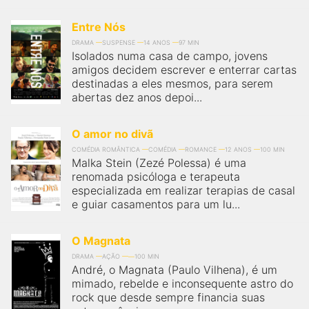
Entre Nós
DRAMA
SUSPENSE
14 ANOS
97 MIN
Isolados numa casa de campo, jovens
amigos decidem escrever e enterrar cartas
destinadas a eles mesmos, para serem
abertas dez anos depoi...
O amor no divã
COMÉDIA ROMÂNTICA
COMÉDIA
ROMANCE
12 ANOS
100 MIN
Malka Stein (Zezé Polessa) é uma
renomada psicóloga e terapeuta
especializada em realizar terapias de casal
e guiar casamentos para um lu...
O Magnata
DRAMA
AÇÃO
100 MIN
André, o Magnata (Paulo Vilhena), é um
mimado, rebelde e inconsequente astro do
rock que desde sempre financia suas