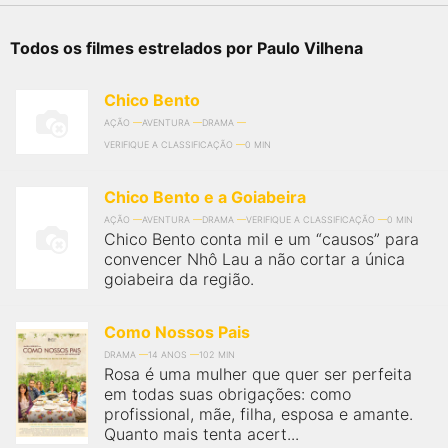
Todos os filmes estrelados por Paulo Vilhena
Chico Bento
AÇÃO
AVENTURA
DRAMA
VERIFIQUE A CLASSIFICAÇÃO
0 MIN
Chico Bento e a Goiabeira
AÇÃO
AVENTURA
DRAMA
VERIFIQUE A CLASSIFICAÇÃO
0 MIN
Chico Bento conta mil e um “causos” para
convencer Nhô Lau a não cortar a única
goiabeira da região.
Como Nossos Pais
DRAMA
14 ANOS
102 MIN
Rosa é uma mulher que quer ser perfeita
em todas suas obrigações: como
profissional, mãe, filha, esposa e amante.
Quanto mais tenta acert...