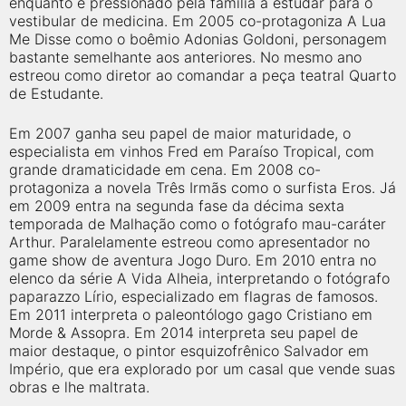
enquanto é pressionado pela família a estudar para o
qualquer cidade em território brasileiro. Você pode também
acessar informações sobre cinemas, horários, assistir aos
vestibular de medicina. Em 2005 co-protagoniza A Lua
trailers e muito mais.
Me Disse como o boêmio Adonias Goldoni, personagem
bastante semelhante aos anteriores. No mesmo ano
estreou como diretor ao comandar a peça teatral Quarto
de Estudante.
Em 2007 ganha seu papel de maior maturidade, o
especialista em vinhos Fred em Paraíso Tropical, com
grande dramaticidade em cena. Em 2008 co-
protagoniza a novela Três Irmãs como o surfista Eros. Já
em 2009 entra na segunda fase da décima sexta
temporada de Malhação como o fotógrafo mau-caráter
Arthur. Paralelamente estreou como apresentador no
game show de aventura Jogo Duro. Em 2010 entra no
elenco da série A Vida Alheia, interpretando o fotógrafo
paparazzo Lírio, especializado em flagras de famosos.
Em 2011 interpreta o paleontólogo gago Cristiano em
Morde & Assopra. Em 2014 interpreta seu papel de
maior destaque, o pintor esquizofrênico Salvador em
Império, que era explorado por um casal que vende suas
obras e lhe maltrata.