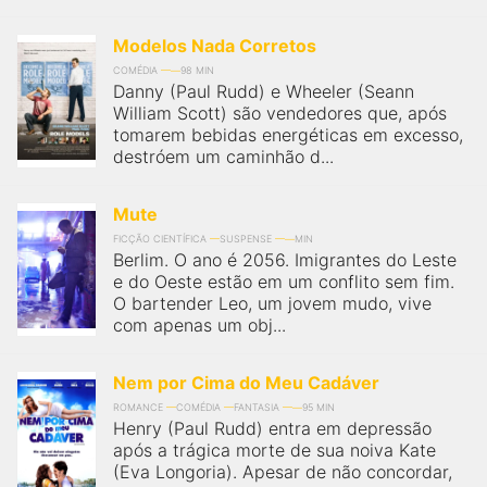
Modelos Nada Corretos
COMÉDIA
98 MIN
Danny (Paul Rudd) e Wheeler (Seann
William Scott) são vendedores que, após
tomarem bebidas energéticas em excesso,
destróem um caminhão d...
Mute
FICÇÃO CIENTÍFICA
SUSPENSE
MIN
Berlim. O ano é 2056. Imigrantes do Leste
e do Oeste estão em um conflito sem fim.
O bartender Leo, um jovem mudo, vive
com apenas um obj...
Nem por Cima do Meu Cadáver
ROMANCE
COMÉDIA
FANTASIA
95 MIN
Henry (Paul Rudd) entra em depressão
após a trágica morte de sua noiva Kate
(Eva Longoria). Apesar de não concordar,