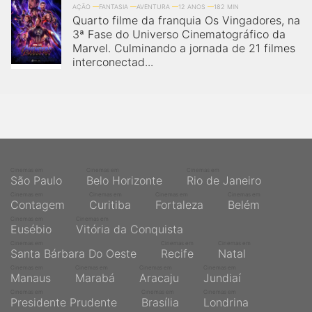
AÇÃO
FANTASIA
AVENTURA
12 ANOS
182 MIN
Quarto filme da franquia Os Vingadores, na
3ª Fase do Universo Cinematográfico da
Marvel. Culminando a jornada de 21 filmes
interconectad...
Cinemas em
Cinemas em
Cinemas em
São Paulo
Belo Horizonte
Rio de Janeiro
Cinemas em
Cinemas em
Cinemas em
Cinemas em
Contagem
Curitiba
Fortaleza
Belém
Cinemas em
Cinemas em
Eusébio
Vitória da Conquista
Cinemas em
Cinemas em
Cinemas em
Santa Bárbara Do Oeste
Recife
Natal
Cinemas em
Cinemas em
Cinemas em
Cinemas em
Manaus
Marabá
Aracaju
Jundiaí
Cinemas em
Cinemas em
Cinemas em
Presidente Prudente
Brasília
Londrina