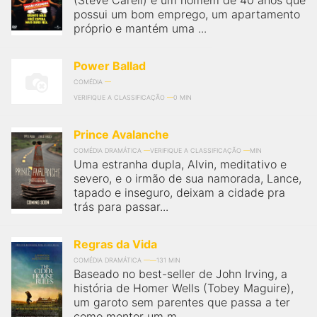
(Steve Carell) é um homem de 40 anos que
possui um bom emprego, um apartamento
próprio e mantém uma ...
Power Ballad
COMÉDIA
VERIFIQUE A CLASSIFICAÇÃO
0 MIN
Prince Avalanche
COMÉDIA DRAMÁTICA
VERIFIQUE A CLASSIFICAÇÃO
MIN
Uma estranha dupla, Alvin, meditativo e
severo, e o irmão de sua namorada, Lance,
tapado e inseguro, deixam a cidade pra
trás para passar...
Regras da Vida
COMÉDIA DRAMÁTICA
131 MIN
Baseado no best-seller de John Irving, a
história de Homer Wells (Tobey Maguire),
um garoto sem parentes que passa a ter
como mentor um m...