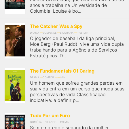
anos e trabalha na Universidade de
Columbia. Louise é bo...
The Catcher Was a Spy
DRAMA
SUSPENSE
BIOGRAFIA
98 MIN
O jogador de baseball da liga principal,
Moe Berg (Paul Rudd), vive uma vida dupla
trabalhando para a Agência de Serviços
Estratégicos. D...
The Fundamentals Of Caring
DRAMA
COMÉDIA
MIN
Um homem que sofreu grandes perdas em
sua vida entra em um curso que muda suas
perspectivas de vida.Classificação
indicativa: a definir p...
Tudo Por um Furo
COMÉDIA
10 ANOS
119 MIN
Sem emprego e separado da mulher