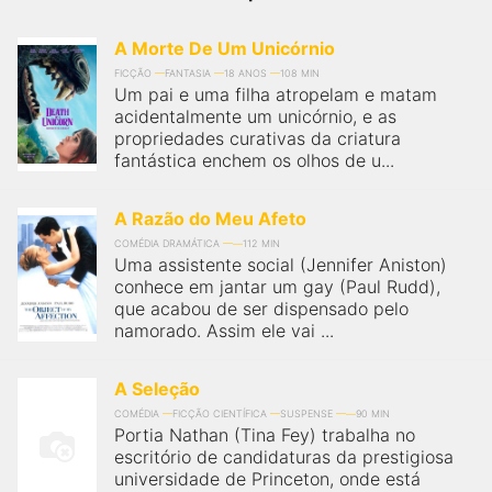
qualquer cidade em território brasileiro. Você pode também
acessar informações sobre cinemas, horários, assistir aos
trailers e muito mais.
A Morte De Um Unicórnio
FICÇÃO
FANTASIA
18 ANOS
108 MIN
Um pai e uma filha atropelam e matam
acidentalmente um unicórnio, e as
propriedades curativas da criatura
fantástica enchem os olhos de u...
A Razão do Meu Afeto
COMÉDIA DRAMÁTICA
112 MIN
Uma assistente social (Jennifer Aniston)
conhece em jantar um gay (Paul Rudd),
que acabou de ser dispensado pelo
namorado. Assim ele vai ...
A Seleção
COMÉDIA
FICÇÃO CIENTÍFICA
SUSPENSE
90 MIN
Portia Nathan (Tina Fey) trabalha no
escritório de candidaturas da prestigiosa
universidade de Princeton, onde está