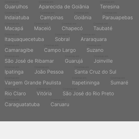
Cinemas em
Cinemas em
Cinemas em
Guarulhos
Aparecida de Goiânia
Teresina
Cinemas em
Cinemas em
Cinemas em
Cinemas em
Indaiatuba
Campinas
Goiânia
Parauapebas
Cinemas em
Cinemas em
Cinemas em
Cinemas em
Macapá
Maceió
Chapecó
Taubaté
Cinemas em
Cinemas em
Cinemas em
Itaquaquecetuba
Sobral
Araraquara
Cinemas em
Cinemas em
Cinemas em
Camaragibe
Campo Largo
Suzano
Cinemas em
Cinemas em
Cinemas em
São José de Ribamar
Guarujá
Joinville
Cinemas em
Cinemas em
Cinemas em
Ipatinga
João Pessoa
Santa Cruz do Sul
Cinemas em
Cinemas em
Cinemas em
Vargem Grande Paulista
Itapetininga
Sumaré
Cinemas em
Cinemas em
Cinemas em
Rio Claro
Vitória
São José do Rio Preto
Cinemas em
Cinemas em
Caraguatatuba
Caruaru