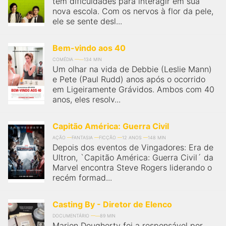
tem dificuldades para interagir em sua
nova escola. Com os nervos à flor da pele,
ele se sente desl...
Bem-vindo aos 40
COMÉDIA
134 MIN
Um olhar na vida de Debbie (Leslie Mann)
e Pete (Paul Rudd) anos após o ocorrido
em Ligeiramente Grávidos. Ambos com 40
anos, eles resolv...
Capitão América: Guerra Civil
AÇÃO
FANTASIA
FICÇÃO
12 ANOS
148 MIN
Depois dos eventos de Vingadores: Era de
Ultron, `Capitão América: Guerra Civil´ da
Marvel encontra Steve Rogers liderando o
recém formad...
Casting By - Diretor de Elenco
DOCUMENTÁRIO
89 MIN
Marion Dougherty foi a responsável por