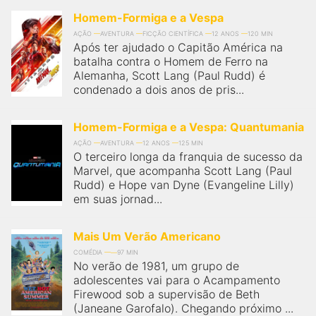
Homem-Formiga e a Vespa
AÇÃO
AVENTURA
FICÇÃO CIENTÍFICA
12 ANOS
120 MIN
Após ter ajudado o Capitão América na
batalha contra o Homem de Ferro na
Alemanha, Scott Lang (Paul Rudd) é
condenado a dois anos de pris...
Homem-Formiga e a Vespa: Quantumania
AÇÃO
AVENTURA
12 ANOS
125 MIN
O terceiro longa da franquia de sucesso da
Marvel, que acompanha Scott Lang (Paul
Rudd) e Hope van Dyne (Evangeline Lilly)
em suas jornad...
Mais Um Verão Americano
COMÉDIA
97 MIN
No verão de 1981, um grupo de
adolescentes vai para o Acampamento
Firewood sob a supervisão de Beth
(Janeane Garofalo). Chegando próximo ...