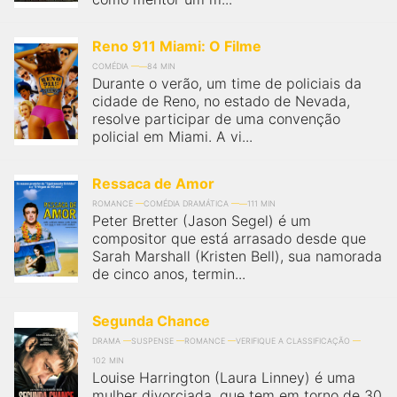
Reno 911 Miami: O Filme
COMÉDIA
84 MIN
Durante o verão, um time de policiais da
cidade de Reno, no estado de Nevada,
resolve participar de uma convenção
policial em Miami. A vi...
Ressaca de Amor
ROMANCE
COMÉDIA DRAMÁTICA
111 MIN
Peter Bretter (Jason Segel) é um
compositor que está arrasado desde que
Sarah Marshall (Kristen Bell), sua namorada
de cinco anos, termin...
Segunda Chance
DRAMA
SUSPENSE
ROMANCE
VERIFIQUE A CLASSIFICAÇÃO
102 MIN
Louise Harrington (Laura Linney) é uma
mulher divorciada, que tem em torno de 30