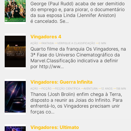
George (Paul Rudd) acaba de ser demitido
do emprego e, para piorar, o documentário
da sua esposa Linda (Jennifer Aniston)
é cancelado. Se...
Vingadores 4
AÇÃO
FANTASIA
VERIFIQUE A CLASSIFICAÇÃO
0 MIN
Quarto filme da franquia Os Vingadores, na
3ª Fase do Universo Cinematográfico da
Marvel.Classificação indicativa a definir
por http://ww...
Vingadores: Guerra Infinita
AÇÃO
FICÇÃO
FICÇÃO CIENTÍFICA
AVENTURA
12 ANOS
156 MIN
Thanos (Josh Brolin) enfim chega à Terra,
disposto a reunir as Joias do Infinito. Para
enfrentá-lo, os Vingadores precisam unir
forças co...
Vingadores: Ultimato