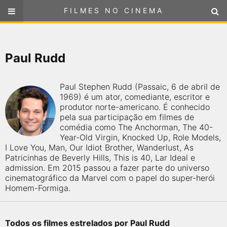
FILMES NO CINEMA
FILMES NO CINEMA
SELECIONE SUA LOCALIZAÇÃO
Paul Rudd
ou
selecione sua localização
FILMES EM CARTAZ
Paul Stephen Rudd (Passaic, 6 de abril de
PRÓXIMOS LANÇAMENTOS
1969) é um ator, comediante, escritor e
produtor norte-americano. É conhecido
pela sua participação em filmes de
GÊNEROS
comédia como The Anchorman, The 40-
Year-Old Virgin, Knocked Up, Role Models,
I Love You, Man, Our Idiot Brother, Wanderlust, As
NOTÍCIAS
Patricinhas de Beverly Hills, This is 40, Lar Ideal e
admission. Em 2015 passou a fazer parte do universo
PÁGINA INICIAL
cinematográfico da Marvel com o papel do super-herói
Homem-Formiga.
FilmesNoCinema.com.br
é o maior localizador de filmes e
sessões de cinema no Brasil. Através dele, você pode
encontrar os filmes no cinema mais próximos a você ou a
Todos os filmes estrelados por Paul Rudd