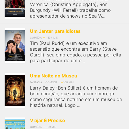
Veronica (Christina Applegate), Ron
Burgundy (Will Ferrell) trabalha como
apresentador de shows no Sea W...
Um Jantar para Idiotas
COMÉDIA
104 MIN
Tim (Paul Rudd) é um executivo em
ascensão que encontra em Barry (Steve
Carell), seu empregado, a pessoa perfeita
para participar de um e...
Uma Noite no Museu
FANTASIA
COMÉDIA
108 MIN
Larry Daley (Ben Stiller) é um homem de
bom coração, que arranja um emprego
como segurança noturno em um museu de
história natural. Logo ...
Viajar É Preciso
COMÉDIA
99 MIN