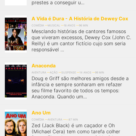
prestes a conseguir u...
A Vida é Dura - A História de Dewey Cox
COMÉDIA
MUSICAL
16 ANOS
96 MIN
Mesclando histórias de cantores famosos
que viveram excessos, Dewey Cox (John C.
Reilly) é um cantor fictício cujo som seria
responsável ...
Anaconda
AVENTURA
AÇÃO
SUSPENSE
14 ANOS
99 MIN
Doug e Griff são melhores amigos desde a
infância e sempre sonharam em refazer
seu filme favorito de todos os tempos:
Anaconda. Quando um...
Ano Um
COMÉDIA
AVENTURA
87 MIN
Zed (Jack Black) é um caçador e Oh
(Michael Cera) tem como tarefa colher