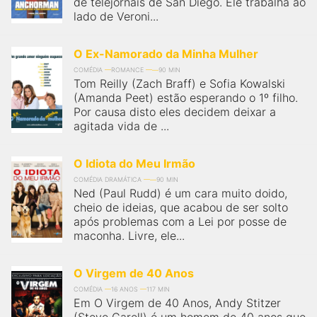
de telejornais de San Diego. Ele trabalha ao
lado de Veroni...
O Ex-Namorado da Minha Mulher
COMÉDIA
ROMANCE
90 MIN
Tom Reilly (Zach Braff) e Sofia Kowalski
(Amanda Peet) estão esperando o 1º filho.
Por causa disto eles decidem deixar a
agitada vida de ...
O Idiota do Meu Irmão
COMÉDIA DRAMÁTICA
90 MIN
Ned (Paul Rudd) é um cara muito doido,
cheio de ideias, que acabou de ser solto
após problemas com a Lei por posse de
maconha. Livre, ele...
O Virgem de 40 Anos
COMÉDIA
16 ANOS
117 MIN
Em O Virgem de 40 Anos, Andy Stitzer