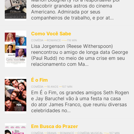
descobrir grandes astros do cinema
Americano. Admirada por seus
companheiros de trabalho, e por at...
Como Você Sabe
COMÉDIA
ROMANCE
116 MIN
Lisa Jorgenson (Reese Witherspoon)
reencontrou o amigo de longa data George
(Paul Rudd) no meio de uma crise em seu
relacionamento com Ma...
É o Fim
COMÉDIA
16 ANOS
107 MIN
Em É o Fim, os grandes amigos Seth Rogen
e Jay Baruchel vão à uma festa na casa
do ator James Franco, que reuniu diversas
celebridades no...
Em Busca do Prazer
COMÉDIA
DRAMA
ROMANCE
COMÉDIA MUSICAL
107 MIN