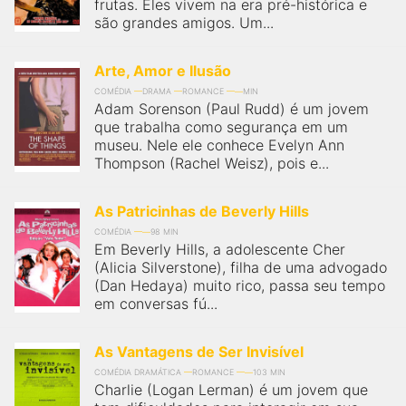
frutas. Eles vivem na era pré-histórica e
são grandes amigos. Um...
Arte, Amor e Ilusão
COMÉDIA
DRAMA
ROMANCE
MIN
Adam Sorenson (Paul Rudd) é um jovem
que trabalha como segurança em um
museu. Nele ele conhece Evelyn Ann
Thompson (Rachel Weisz), pois e...
As Patricinhas de Beverly Hills
COMÉDIA
98 MIN
Em Beverly Hills, a adolescente Cher
(Alicia Silverstone), filha de uma advogado
(Dan Hedaya) muito rico, passa seu tempo
em conversas fú...
As Vantagens de Ser Invisível
COMÉDIA DRAMÁTICA
ROMANCE
103 MIN
Charlie (Logan Lerman) é um jovem que