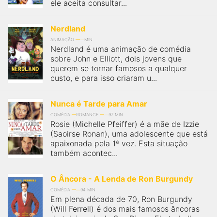
ele aceita consultar...
Nerdland
ANIMAÇÃO
MIN
Nerdland é uma animação de comédia
sobre John e Elliott, dois jovens que
querem se tornar famosos a qualquer
custo, e para isso criaram u...
Nunca é Tarde para Amar
COMÉDIA
ROMANCE
97 MIN
Rosie (Michelle Pfeiffer) é a mãe de Izzie
(Saoirse Ronan), uma adolescente que está
apaixonada pela 1ª vez. Esta situação
também acontec...
O Âncora - A Lenda de Ron Burgundy
COMÉDIA
94 MIN
Em plena década de 70, Ron Burgundy
(Will Ferrell) é dos mais famosos âncoras