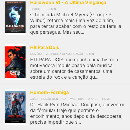
Halloween VI - A Última Vingança
TERROR
88 MIN
O homicida Michael Myers (George P.
Wilbur) retorna mais uma vez do além,
para tentar acabar com o resto da família
que persegue. Mas seu...
Hit Para Dois
COMÉDIA
VERIFIQUE A CLASSIFICAÇÃO
0 MIN
HIT PARA DOIS acompanha uma história
motivadora impulsionada pela música
sobre um cantor de casamentos, uma
estrela do rock e a canção qu...
Homem-Formiga
AÇÃO
FICÇÃO CIENTÍFICA
AVENTURA
12 ANOS
115 MIN
Dr. Hank Pym (Michael Douglas), o inventor
da fórmula/ traje que permite o
encolhimento, anos depois da descoberta,
precisa impedir que s...