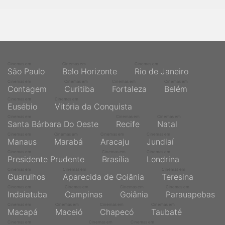
Cinemas em
Cinemas em
Cinemas em
São Paulo
Belo Horizonte
Rio de Janeiro
Cinemas em
Cinemas em
Cinemas em
Cinemas em
Contagem
Curitiba
Fortaleza
Belém
Cinemas em
Cinemas em
Eusébio
Vitória da Conquista
Cinemas em
Cinemas em
Cinemas em
Santa Bárbara Do Oeste
Recife
Natal
Cinemas em
Cinemas em
Cinemas em
Cinemas em
Manaus
Marabá
Aracaju
Jundiaí
Cinemas em
Cinemas em
Cinemas em
Presidente Prudente
Brasília
Londrina
Cinemas em
Cinemas em
Cinemas em
Guarulhos
Aparecida de Goiânia
Teresina
Cinemas em
Cinemas em
Cinemas em
Cinemas em
Indaiatuba
Campinas
Goiânia
Parauapebas
Cinemas em
Cinemas em
Cinemas em
Cinemas em
Macapá
Maceió
Chapecó
Taubaté
Cinemas em
Cinemas em
Cinemas em