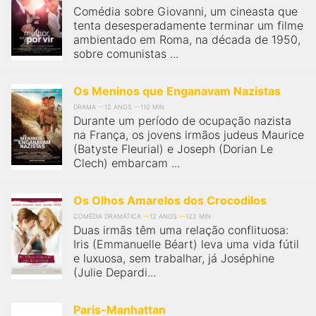
Comédia sobre Giovanni, um cineasta que
tenta desesperadamente terminar um filme
ambientado em Roma, na década de 1950,
sobre comunistas ...
Os Meninos que Enganavam Nazistas
DRAMA
12 ANOS
110 MIN
Durante um período de ocupação nazista
na França, os jovens irmãos judeus Maurice
(Batyste Fleurial) e Joseph (Dorian Le
Clech) embarcam ...
Os Olhos Amarelos dos Crocodilos
COMÉDIA DRAMÁTICA
12 ANOS
122 MIN
Duas irmãs têm uma relação conflituosa:
Iris (Emmanuelle Béart) leva uma vida fútil
e luxuosa, sem trabalhar, já Joséphine
(Julie Depardi...
Paris-Manhattan