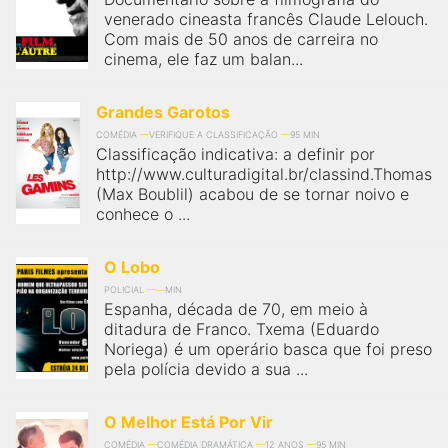
venerado cineasta francês Claude Lelouch.
Com mais de 50 anos de carreira no
cinema, ele faz um balan...
Grandes Garotos
COMÉDIA
VERIFIQUE A CLASSIFICAÇÃO
95 MIN
Classificação indicativa: a definir por
http://www.culturadigital.br/classind.Thomas
(Max Boublil) acabou de se tornar noivo e
conhece o ...
O Lobo
POLICIAL
MIN
Espanha, década de 70, em meio à
ditadura de Franco. Txema (Eduardo
Noriega) é um operário basca que foi preso
pela polícia devido a sua ...
O Melhor Está Por Vir
COMÉDIA
COMÉDIA DRAMÁTICA
12 ANOS
95 MIN