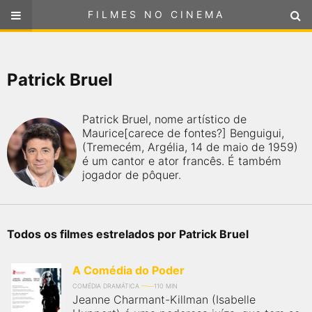
FILMES NO CINEMA
FILMES NO CINEMA
SELECIONE SUA LOCALIZAÇÃO
Patrick Bruel
ou
selecione sua localização
FILMES EM CARTAZ
Patrick Bruel, nome artístico de
PRÓXIMOS LANÇAMENTOS
Maurice[carece de fontes?] Benguigui,
(Tremecém, Argélia, 14 de maio de 1959)
é um cantor e ator francês. É também
GÊNEROS
jogador de pôquer.
NOTÍCIAS
Todos os filmes estrelados por Patrick Bruel
PÁGINA INICIAL
A Comédia do Poder
FilmesNoCinema.com.br
é o maior localizador de filmes e
COMÉDIA DRAMÁTICA
110 MIN
sessões de cinema no Brasil. Através dele, você pode
Jeanne Charmant-Killman (Isabelle
encontrar os filmes no cinema mais próximos a você ou a