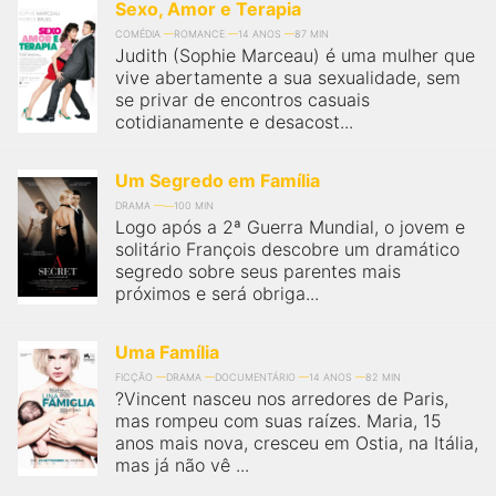
Sexo, Amor e Terapia
COMÉDIA
ROMANCE
14 ANOS
87 MIN
Judith (Sophie Marceau) é uma mulher que
vive abertamente a sua sexualidade, sem
se privar de encontros casuais
cotidianamente e desacost...
Um Segredo em Família
DRAMA
100 MIN
Logo após a 2ª Guerra Mundial, o jovem e
solitário François descobre um dramático
segredo sobre seus parentes mais
próximos e será obriga...
Uma Família
FICÇÃO
DRAMA
DOCUMENTÁRIO
14 ANOS
82 MIN
?Vincent nasceu nos arredores de Paris,
mas rompeu com suas raízes. Maria, 15
anos mais nova, cresceu em Ostia, na Itália,
mas já não vê ...