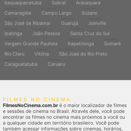
Itaquaquecetuba
Sobral
Araraquara
Cinemas em
Cinemas em
Cinemas em
Camaragibe
Campo Largo
Suzano
Cinemas em
Cinemas em
Cinemas em
São José de Ribamar
Guarujá
Joinville
Cinemas em
Cinemas em
Cinemas em
Ipatinga
João Pessoa
Santa Cruz do Sul
Cinemas em
Cinemas em
Cinemas em
Vargem Grande Paulista
Itapetininga
Sumaré
Cinemas em
Cinemas em
Cinemas em
Rio Claro
Vitória
São José do Rio Preto
Cinemas em
Cinemas em
Caraguatatuba
Caruaru
FILMES NO CINEMA
FilmesNoCinema.com.br
é o maior localizador de filmes
e sessões de cinema no Brasil. Através dele, você pode
encontrar os filmes no cinema mais próximos a você ou
a qualquer cidade em território brasileiro. Você pode
também acessar informações sobre cinemas, horários,