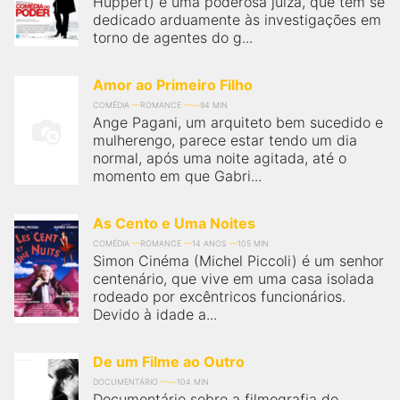
Huppert) é uma poderosa juíza, que tem se
qualquer cidade em território brasileiro. Você pode também
acessar informações sobre cinemas, horários, assistir aos
dedicado arduamente às investigações em
trailers e muito mais.
torno de agentes do g...
Amor ao Primeiro Filho
COMÉDIA
ROMANCE
94 MIN
Ange Pagani, um arquiteto bem sucedido e
mulherengo, parece estar tendo um dia
normal, após uma noite agitada, até o
momento em que Gabri...
As Cento e Uma Noites
COMÉDIA
ROMANCE
14 ANOS
105 MIN
Simon Cinéma (Michel Piccoli) é um senhor
centenário, que vive em uma casa isolada
rodeado por excêntricos funcionários.
Devido à idade a...
De um Filme ao Outro
DOCUMENTÁRIO
104 MIN
Documentário sobre a filmografia do