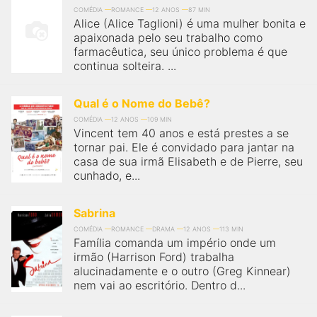
COMÉDIA
ROMANCE
12 ANOS
87 MIN
Alice (Alice Taglioni) é uma mulher bonita e
apaixonada pelo seu trabalho como
farmacêutica, seu único problema é que
continua solteira. ...
Qual é o Nome do Bebê?
COMÉDIA
12 ANOS
109 MIN
Vincent tem 40 anos e está prestes a se
tornar pai. Ele é convidado para jantar na
casa de sua irmã Elisabeth e de Pierre, seu
cunhado, e...
Sabrina
COMÉDIA
ROMANCE
DRAMA
12 ANOS
113 MIN
Família comanda um império onde um
irmão (Harrison Ford) trabalha
alucinadamente e o outro (Greg Kinnear)
nem vai ao escritório. Dentro d...