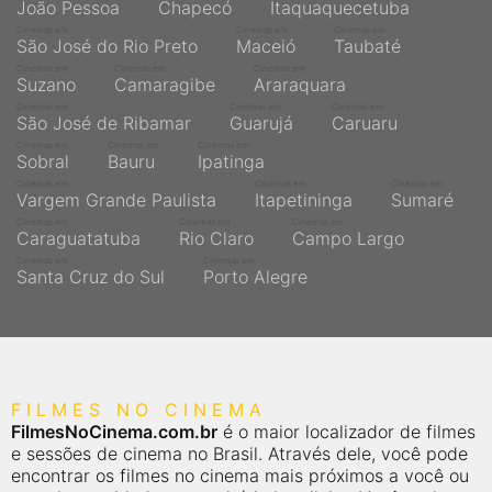
João Pessoa
Chapecó
Itaquaquecetuba
Cinemas em
Cinemas em
Cinemas em
São José do Rio Preto
Maceió
Taubaté
Cinemas em
Cinemas em
Cinemas em
Suzano
Camaragibe
Araraquara
Cinemas em
Cinemas em
Cinemas em
São José de Ribamar
Guarujá
Caruaru
Cinemas em
Cinemas em
Cinemas em
Sobral
Bauru
Ipatinga
Cinemas em
Cinemas em
Cinemas em
Vargem Grande Paulista
Itapetininga
Sumaré
Cinemas em
Cinemas em
Cinemas em
Caraguatatuba
Rio Claro
Campo Largo
Cinemas em
Cinemas em
Santa Cruz do Sul
Porto Alegre
FILMES NO CINEMA
FilmesNoCinema.com.br
é o maior localizador de filmes
e sessões de cinema no Brasil. Através dele, você pode
encontrar os filmes no cinema mais próximos a você ou