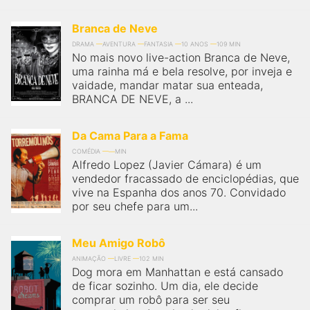
qualquer cidade em território brasileiro. Você pode também
acessar informações sobre cinemas, horários, assistir aos
trailers e muito mais.
Branca de Neve
DRAMA
AVENTURA
FANTASIA
10 ANOS
109 MIN
No mais novo live-action Branca de Neve,
uma rainha má e bela resolve, por inveja e
vaidade, mandar matar sua enteada,
BRANCA DE NEVE, a ...
Da Cama Para a Fama
COMÉDIA
MIN
Alfredo Lopez (Javier Cámara) é um
vendedor fracassado de enciclopédias, que
vive na Espanha dos anos 70. Convidado
por seu chefe para um...
Meu Amigo Robô
ANIMAÇÃO
LIVRE
102 MIN
Dog mora em Manhattan e está cansado
de ficar sozinho. Um dia, ele decide
comprar um robô para ser seu