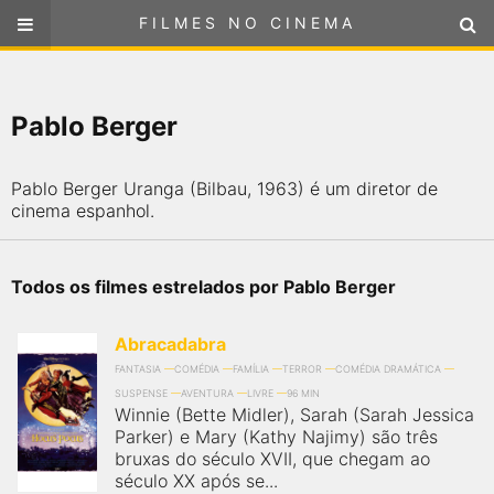
FILMES NO CINEMA
FILMES NO CINEMA
SELECIONE SUA LOCALIZAÇÃO
Pablo Berger
ou
selecione sua localização
FILMES EM CARTAZ
Pablo Berger Uranga (Bilbau, 1963) é um diretor de
PRÓXIMOS LANÇAMENTOS
cinema espanhol.
GÊNEROS
Todos os filmes estrelados por Pablo Berger
NOTÍCIAS
Abracadabra
FANTASIA
COMÉDIA
FAMÍLIA
TERROR
COMÉDIA DRAMÁTICA
PÁGINA INICIAL
SUSPENSE
AVENTURA
LIVRE
96 MIN
Winnie (Bette Midler), Sarah (Sarah Jessica
Parker) e Mary (Kathy Najimy) são três
FilmesNoCinema.com.br
é o maior localizador de filmes e
sessões de cinema no Brasil. Através dele, você pode
bruxas do século XVII, que chegam ao
encontrar os filmes no cinema mais próximos a você ou a
século XX após se...