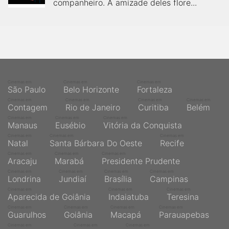
companheiro. A amizade deles flore...
Cinemas em
Cinemas em
Cinemas em
São Paulo
Belo Horizonte
Fortaleza
Cinemas em
Cinemas em
Cinemas em
Cinemas em
Contagem
Rio de Janeiro
Curitiba
Belém
Cinemas em
Cinemas em
Cinemas em
Manaus
Eusébio
Vitória da Conquista
Cinemas em
Cinemas em
Cinemas em
Natal
Santa Bárbara Do Oeste
Recife
Cinemas em
Cinemas em
Cinemas em
Aracaju
Marabá
Presidente Prudente
Cinemas em
Cinemas em
Cinemas em
Cinemas em
Londrina
Jundiaí
Brasília
Campinas
Cinemas em
Cinemas em
Cinemas em
Aparecida de Goiânia
Indaiatuba
Teresina
Cinemas em
Cinemas em
Cinemas em
Cinemas em
Guarulhos
Goiânia
Macapá
Parauapebas
Cinemas em
Cinemas em
Cinemas em