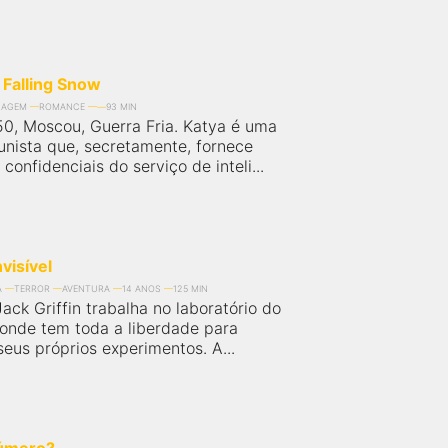
 Falling Snow
NAGEM
ROMANCE
93 MIN
0, Moscou, Guerra Fria. Katya é uma
nista que, secretamente, fornece
confidenciais do serviço de inteli...
visível
A
TERROR
AVENTURA
14 ANOS
125 MIN
Jack Griffin trabalha no laboratório do
, onde tem toda a liberdade para
seus próprios experimentos. A...