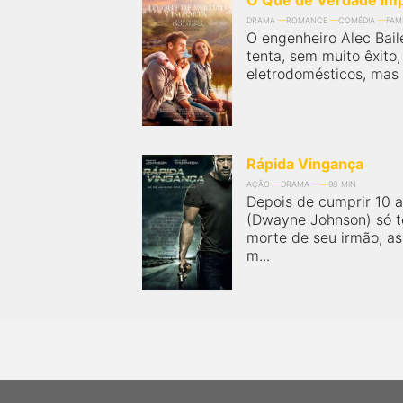
O Que de Verdade Im
DRAMA
ROMANCE
COMÉDIA
FAMÍ
O engenheiro Alec Bai
tenta, sem muito êxito
eletrodomésticos, mas s
Rápida Vingança
AÇÃO
DRAMA
98 MIN
Depois de cumprir 10 a
(Dwayne Johnson) só t
morte de seu irmão, a
m...