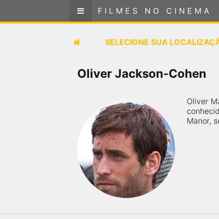
FILMES NO CINEMA
FILMES NO CINEMA
SELECIONE SUA LOCALIZAÇÃO
SELECIONE SUA LOCALIZAÇ
FILMES EM CARTAZ
Oliver Jackson-Cohen
PRÓXIMOS LANÇAMENTOS
Oliver M
conhecid
GÊNEROS
Manor, sé
NOTÍCIAS
PÁGINA INICIAL
FilmesNoCinema.com.br
é o maior localizador de
filmes e sessões de cinema no Brasil. Através dele,
você pode encontrar os filmes no cinema mais