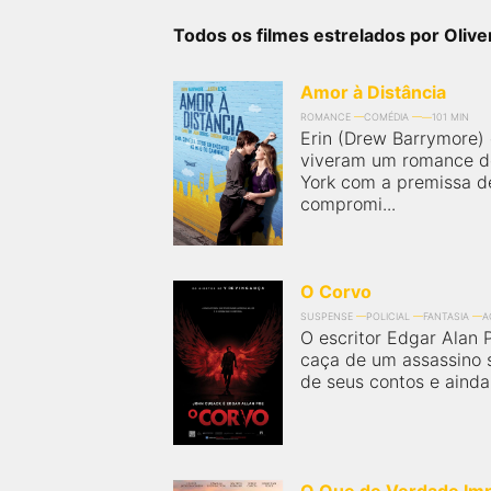
próximos a você ou a qualquer cidade em território
brasileiro. Você pode também acessar informações
Todos os filmes estrelados por Oli
sobre cinemas, horários, assistir aos trailers e muito
mais.
Amor à Distância
ROMANCE
COMÉDIA
101 MIN
Erin (Drew Barrymore) 
viveram um romance d
York com a premissa d
compromi...
O Corvo
SUSPENSE
POLICIAL
FANTASIA
A
O escritor Edgar Alan 
caça de um assassino s
de seus contos e ainda 