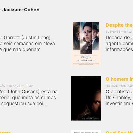
ver Jackson-Cohen
Despite the
SUSPENSE
ESPIO
e Garrett (Justin Long)
Decáda de 5
e seis semanas em Nova
agente comu
e que não queriam
informações 
O homem in
ÇÃO
18 ANOS
111 MIN
FESTIVAL
FANTASI
Poe (John Cusack) está na
O cientista 
erial que imita os crimes
Dr. Cranley
sequestrou sua noi...
investir em 