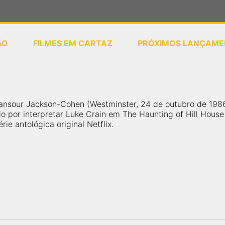
ÃO
FILMES EM CARTAZ
PRÓXIMOS LANÇAME
ou
selecione sua localização
ansour Jackson-Cohen (Westminster, 24 de outubro de 1986)
o por interpretar Luke Crain em The Haunting of Hill House
rie antológica original Netflix.