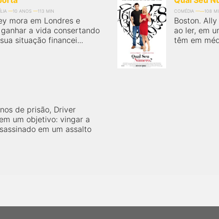
porta
Qual Seu N
LIA
10 ANOS
113 MIN
COMÉDIA
108 M
ley mora em Londres e
Boston. Ally
, ganhar a vida consertando
ao ler, em u
ua situação financei...
têm em média
nos de prisão, Driver
em um objetivo: vingar a
ssassinado em um assalto