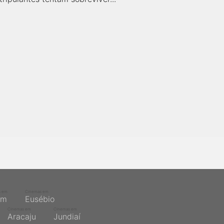
s em
Cinemas em
ém
Eusébio
Cinemas em
Cinemas em
Aracaju
Jundiaí