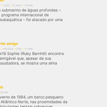
ão
E
AÇÃO
14 ANOS
113 MIN
m submarino de águas profundas –
 programa internacional de
subaquática – foi atacado por uma
nte amigo
A
FANTASIA
LIVRE
117 MIN
rfã Sophie (Ruby Barnhill) encontra
amigável que, apesar de sua
ssustadora, se mostra uma alma
te
95 MIN
nverno de 1984, um barco pesqueiro
 Atlântico Norte, nas proximidades da
 tripulantes tentam sobreviver...