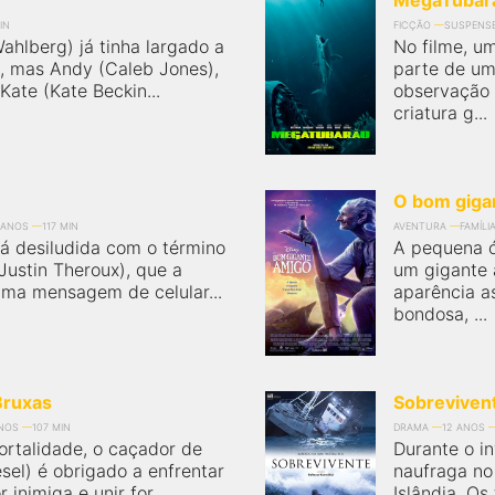
MegaTubar
IN
FICÇÃO
SUSPENS
ahlberg) já tinha largado a
No filme, u
a, mas Andy (Caleb Jones),
parte de um
Kate (Kate Beckin...
observação 
criatura g...
O bom giga
 ANOS
117 MIN
AVENTURA
FAMÍLI
tá desiludida com o término
A pequena ó
ustin Theroux), que a
um gigante 
uma mensagem de celular...
aparência a
bondosa, ...
Bruxas
Sobreviven
ANOS
107 MIN
DRAMA
12 ANOS
rtalidade, o caçador de
Durante o i
sel) é obrigado a enfrentar
naufraga no
inimiga e unir for...
Islândia. Os