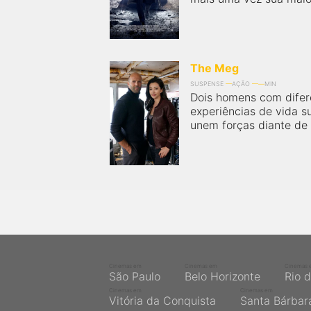
The Meg
SUSPENSE
AÇÃO
MIN
Dois homens com difere
experiências de vida s
unem forças diante de 
Cinemas em
Cinemas em
Cinemas 
São Paulo
Belo Horizonte
Rio 
Cinemas em
Cinemas em
Vitória da Conquista
Santa Bárbar