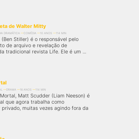
eta de Walter Mitty
IA DRAMÁTICA
COMÉDIA
10 ANOS
114 MIN
 (Ben Stiller) é o responsável pelo
o de arquivo e revelação de
a tradicional revista Life. Ele é um ...
tal
AL
DRAMA
16 ANOS
114 MIN
ortal, Matt Scudder (Liam Neeson) é
ial que agora trabalha como
r privado, muitas vezes agindo fora da