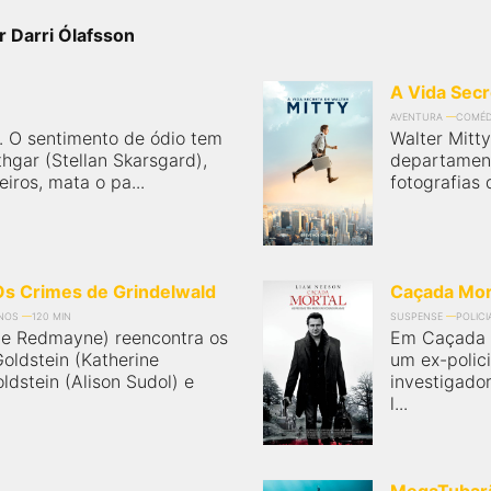
r Darri Ólafsson
A Vida Secr
AVENTURA
COMÉD
. O sentimento de ódio tem
Walter Mitty
thgar (Stellan Skarsgard),
departament
iros, mata o pa...
fotografias d
Os Crimes de Grindelwald
Caçada Mor
ANOS
120 MIN
SUSPENSE
POLICI
e Redmayne) reencontra os
Em Caçada M
oldstein (Katherine
um ex-polic
ldstein (Alison Sudol) e
investigado
l...