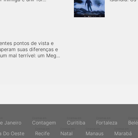
ntes pontos de vista e
uperam suas diferenças e
um mal terrível: um Meg...
em
Cinemas em
Cinemas em
Cinemas em
Cinema
de Janeiro
Contagem
Curitiba
Fortaleza
Bel
Cinemas em
Cinemas em
Cinemas em
Cinemas em
a Do Oeste
Recife
Natal
Manaus
Marabá