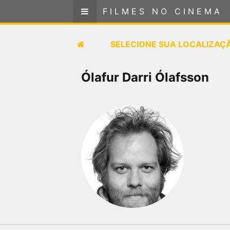
FILMES NO CINEMA
FILMES NO CINEMA
SELECIONE SUA LOCALIZAÇÃO
SELECIONE SUA LOCALIZAÇ
FILMES EM CARTAZ
Ólafur Darri Ólafsson
PRÓXIMOS LANÇAMENTOS
GÊNEROS
NOTÍCIAS
PÁGINA INICIAL
FilmesNoCinema.com.br
é o maior localizador de
filmes e sessões de cinema no Brasil. Através dele,
você pode encontrar os filmes no cinema mais