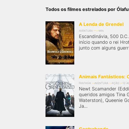
próximos a você ou a qualquer cidade em território
brasileiro. Você pode também acessar informações
Todos os filmes estrelados por Ólafu
sobre cinemas, horários, assistir aos trailers e muito
mais.
A Lenda de Grendel
AVENTURA
MIN
Escandinávia, 500 D.C.
início quando o rei Hro
junto com alguns guerre
Animais Fantásticos: 
FANTASIA
AVENTURA
AÇÃO
12 
Newt Scamander (Eddi
queridos amigos Tina G
Waterston), Queenie Go
Ja...