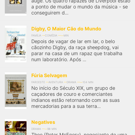
auge. Os quatro rapazes de Liverpool estão
qualquer cidade em território brasileiro. Você pode também
acessar informações sobre cinemas, horários, assistir aos
a ponto de mudar o mundo da música - se
trailers e muito mais.
conseguirem d...
Digby, O Maior Cão do Mundo
FAMÍLIA
COMÉDIA
MIN
Depois de vagar de lar em lar, o belo
cãozinho Digby, da raça sheepdog, vai
parar na casa de um rapaz que trabalha
num laboratório. Após ...
Fúria Selvagem
FAROESTE
AVENTURA
DRAMA
104 MIN
No início do Século XIX, um grupo de
caçadores de couro e comerciantes
indianos estão retornando com as suas
mercadorias para a sua terra...
Negatives
DRAMA
98 MIN
Theo (Peter McEnery), negociante de uma