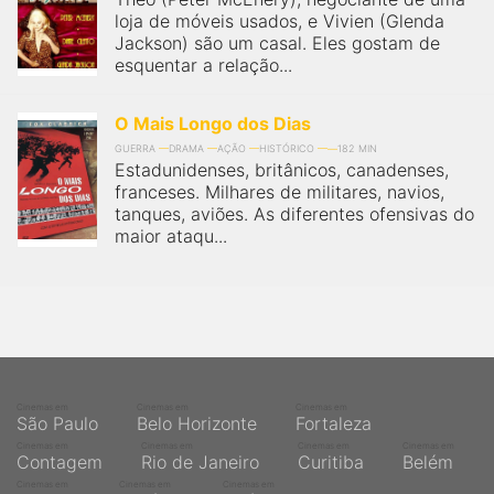
loja de móveis usados, e Vivien (Glenda
Jackson) são um casal. Eles gostam de
esquentar a relação...
O Mais Longo dos Dias
GUERRA
DRAMA
AÇÃO
HISTÓRICO
182 MIN
Estadunidenses, britânicos, canadenses,
franceses. Milhares de militares, navios,
tanques, aviões. As diferentes ofensivas do
maior ataqu...
Cinemas em
Cinemas em
Cinemas em
São Paulo
Belo Horizonte
Fortaleza
Cinemas em
Cinemas em
Cinemas em
Cinemas em
Contagem
Rio de Janeiro
Curitiba
Belém
Cinemas em
Cinemas em
Cinemas em