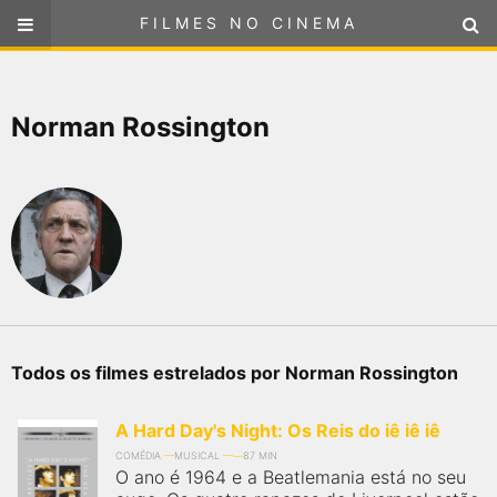
FILMES NO CINEMA
FILMES NO CINEMA
SELECIONE SUA LOCALIZAÇÃO
Norman Rossington
ou
selecione sua localização
FILMES EM CARTAZ
PRÓXIMOS LANÇAMENTOS
GÊNEROS
NOTÍCIAS
Todos os filmes estrelados por Norman Rossington
PÁGINA INICIAL
A Hard Day's Night: Os Reis do iê iê iê
FilmesNoCinema.com.br
é o maior localizador de filmes e
COMÉDIA
MUSICAL
87 MIN
sessões de cinema no Brasil. Através dele, você pode
O ano é 1964 e a Beatlemania está no seu
encontrar os filmes no cinema mais próximos a você ou a