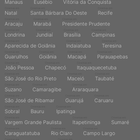
Manaus
Eusébio
Vitória da Conquista
Cinemas em
Cinemas em
Cinemas em
Natal
Santa Bárbara Do Oeste
Recife
Cinemas em
Cinemas em
Cinemas em
Aracaju
Marabá
Presidente Prudente
Cinemas em
Cinemas em
Cinemas em
Cinemas em
Londrina
Jundiaí
Brasília
Campinas
Cinemas em
Cinemas em
Cinemas em
Aparecida de Goiânia
Indaiatuba
Teresina
Cinemas em
Cinemas em
Cinemas em
Cinemas em
Guarulhos
Goiânia
Macapá
Parauapebas
Cinemas em
Cinemas em
Cinemas em
João Pessoa
Chapecó
Itaquaquecetuba
Cinemas em
Cinemas em
Cinemas em
São José do Rio Preto
Maceió
Taubaté
Cinemas em
Cinemas em
Cinemas em
Suzano
Camaragibe
Araraquara
Cinemas em
Cinemas em
Cinemas em
São José de Ribamar
Guarujá
Caruaru
Cinemas em
Cinemas em
Cinemas em
Sobral
Bauru
Ipatinga
Cinemas em
Cinemas em
Cinemas em
Vargem Grande Paulista
Itapetininga
Sumaré
Cinemas em
Cinemas em
Cinemas em
Caraguatatuba
Rio Claro
Campo Largo
Cinemas em
Cinemas em