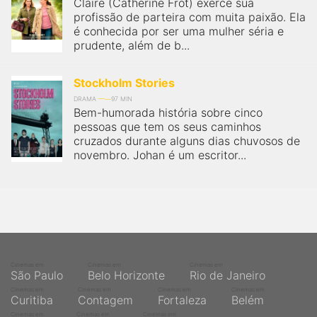
qualquer cidade em território brasileiro. Você pode também
Claire (Catherine Frot) exerce sua
acessar informações sobre cinemas, horários, assistir aos
profissão de parteira com muita paixão. Ela
trailers e muito mais.
é conhecida por ser uma mulher séria e
prudente, além de b...
Stockholm Stories
DRAMA
97 MIN
Bem-humorada história sobre cinco
pessoas que tem os seus caminhos
cruzados durante alguns dias chuvosos de
novembro. Johan é um escritor...
Cinemas em
Cinemas em
Cinemas em
São Paulo
Belo Horizonte
Rio de Janeiro
Cinemas em
Cinemas em
Cinemas em
Cinemas em
Curitiba
Contagem
Fortaleza
Belém
Cinemas em
Cinemas em
Cinemas em