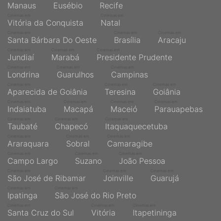
Manaus
Eusébio
Recife
Cinemas em
Cinemas em
Vitória da Conquista
Natal
Cinemas em
Cinemas em
Cinemas em
Santa Bárbara Do Oeste
Brasília
Aracaju
Cinemas em
Cinemas em
Cinemas em
Jundiaí
Marabá
Presidente Prudente
Cinemas em
Cinemas em
Cinemas em
Londrina
Guarulhos
Campinas
Cinemas em
Cinemas em
Cinemas em
Aparecida de Goiânia
Teresina
Goiânia
Cinemas em
Cinemas em
Cinemas em
Cinemas em
Indaiatuba
Macapá
Maceió
Parauapebas
Cinemas em
Cinemas em
Cinemas em
Taubaté
Chapecó
Itaquaquecetuba
Cinemas em
Cinemas em
Cinemas em
Araraquara
Sobral
Camaragibe
Cinemas em
Cinemas em
Cinemas em
Campo Largo
Suzano
João Pessoa
Cinemas em
Cinemas em
Cinemas em
São José de Ribamar
Joinville
Guarujá
Cinemas em
Cinemas em
Ipatinga
São José do Rio Preto
Cinemas em
Cinemas em
Cinemas em
Santa Cruz do Sul
Vitória
Itapetininga