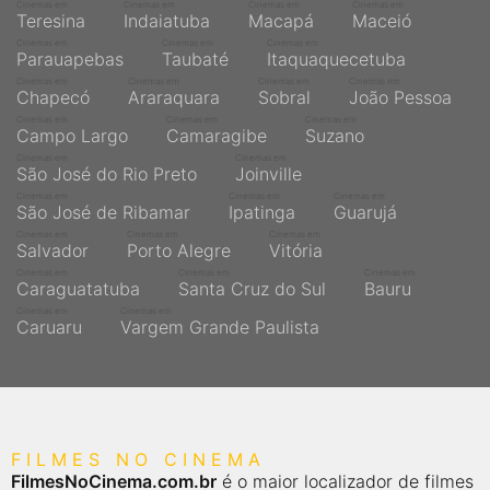
Cinemas em
Cinemas em
Cinemas em
Cinemas em
Teresina
Indaiatuba
Macapá
Maceió
Cinemas em
Cinemas em
Cinemas em
Parauapebas
Taubaté
Itaquaquecetuba
Cinemas em
Cinemas em
Cinemas em
Cinemas em
Chapecó
Araraquara
Sobral
João Pessoa
Cinemas em
Cinemas em
Cinemas em
Campo Largo
Camaragibe
Suzano
Cinemas em
Cinemas em
São José do Rio Preto
Joinville
Cinemas em
Cinemas em
Cinemas em
São José de Ribamar
Ipatinga
Guarujá
Cinemas em
Cinemas em
Cinemas em
Salvador
Porto Alegre
Vitória
Cinemas em
Cinemas em
Cinemas em
Caraguatatuba
Santa Cruz do Sul
Bauru
Cinemas em
Cinemas em
Caruaru
Vargem Grande Paulista
FILMES NO CINEMA
FilmesNoCinema.com.br
é o maior localizador de filmes