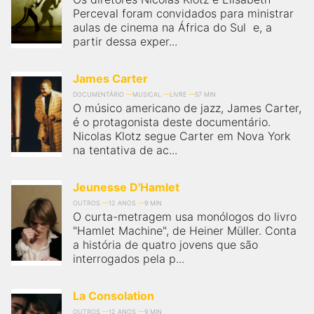
Perceval foram convidados para ministrar
aulas de cinema na África do Sul e, a
partir dessa exper...
James Carter
DOCUMENTÁRIO
MUSICAL
LIVRE
57 MIN
O músico americano de jazz, James Carter,
é o protagonista deste documentário.
Nicolas Klotz segue Carter em Nova York
na tentativa de ac...
Jeunesse D'Hamlet
OUTROS
12 ANOS
9 MIN
O curta-metragem usa monólogos do livro
"Hamlet Machine", de Heiner Müller. Conta
a história de quatro jovens que são
interrogados pela p...
La Consolation
OUTROS
12 ANOS
9 MIN