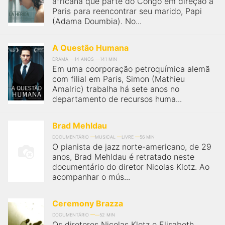
africana que parte do Congo em direção à
qualquer cidade em território brasileiro. Você pode também
acessar informações sobre cinemas, horários, assistir aos
Paris para reencontrar seu marido, Papi
trailers e muito mais.
(Adama Doumbia). No...
A Questão Humana
DRAMA
14 ANOS
141 MIN
Em uma coorporação petroquímica alemã
com filial em Paris, Simon (Mathieu
Amalric) trabalha há sete anos no
departamento de recursos huma...
Brad Mehldau
DOCUMENTÁRIO
MUSICAL
LIVRE
56 MIN
O pianista de jazz norte-americano, de 29
anos, Brad Mehldau é retratado neste
documentário do diretor Nicolas Klotz. Ao
acompanhar o mús...
Ceremony Brazza
DOCUMENTÁRIO
52 MIN
Os diretores Nicolas Klotz e Elisabeth