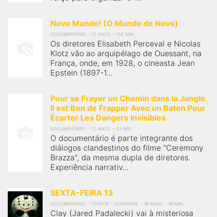
Novo Mundo! (O Mundo de Novo)
DOCUMENTÁRIO
12 ANOS
102 MIN
Os diretores Elisabeth Perceval e Nicolas
Klotz vão ao arquipélago de Ouessant, na
França, onde, em 1928, o cineasta Jean
Epstein (1897-1...
Pour se Frayer un Chemin dans la Jungle,
Il est Bon de Frapper Avec un Baton Pour
Écarter Les Dangers Invisibles
DOCUMENTÁRIO
12 ANOS
25 MIN
O documentário é parte integrante dos
diálogos clandestinos do filme "Ceremony
Brazza", da mesma dupla de diretores.
Experiência narrativ...
SEXTA-FEIRA 13
DOCUMENTÁRIO
TERROR
SUSPENSE
18 ANOS
95 MIN
Clay (Jared Padalecki) vai à misteriosa