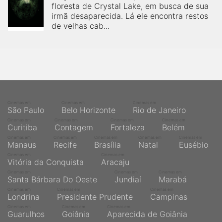
floresta de Crystal Lake, em busca de sua
irmã desaparecida. Lá ele encontra restos
de velhas cab...
Cinemas em
Cinemas em
Cinemas em
São Paulo
Belo Horizonte
Rio de Janeiro
Cinemas em
Cinemas em
Cinemas em
Cinemas em
Curitiba
Contagem
Fortaleza
Belém
Cinemas em
Cinemas em
Cinemas em
Cinemas em
Cinemas em
Manaus
Recife
Brasília
Natal
Eusébio
Cinemas em
Cinemas em
Vitória da Conquista
Aracaju
Cinemas em
Cinemas em
Cinemas em
Santa Bárbara Do Oeste
Jundiaí
Marabá
Cinemas em
Cinemas em
Cinemas em
Londrina
Presidente Prudente
Campinas
Cinemas em
Cinemas em
Cinemas em
Guarulhos
Goiânia
Aparecida de Goiânia