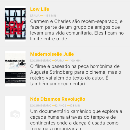
Low Life
DRAMA
134 MIN
Carmem e Charles são recém-separado, e
fazem parte de um grupo de amigos que
levam uma vida comunitária. Eles ficam no
limite entre o ide...
Mademoiselle Julie
DOCUMENTÁRIO
DRAMA
100 MIN
O filme é baseado na peça homônima de
Auguste Strindberg para o cinema, mas o
roteiro vai além do texto do autor. É
também um documentári...
Nós Dizemos Revolução
DOCUMENTÁRIO
12 ANOS
128 MIN
Um documentário xamânico que explora a
caçada humana através do tempo e de
continentes onde a dança é usada como
força para organizar a r...