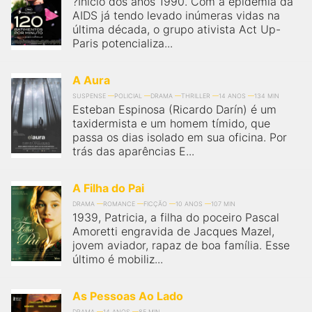
?Início dos anos 1990. Com a epidemia da
qualquer cidade em território brasileiro. Você pode também
acessar informações sobre cinemas, horários, assistir aos
AIDS já tendo levado inúmeras vidas na
trailers e muito mais.
última década, o grupo ativista Act Up-
Paris potencializa...
A Aura
SUSPENSE
POLICIAL
DRAMA
THRILLER
14 ANOS
134 MIN
Esteban Espinosa (Ricardo Darín) é um
taxidermista e um homem tímido, que
passa os dias isolado em sua oficina. Por
trás das aparências E...
A Filha do Pai
DRAMA
ROMANCE
FICÇÃO
10 ANOS
107 MIN
1939, Patricia, a filha do poceiro Pascal
Amoretti engravida de Jacques Mazel,
jovem aviador, rapaz de boa família. Esse
último é mobiliz...
As Pessoas Ao Lado
DRAMA
14 ANOS
85 MIN