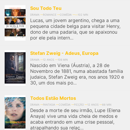
Sou Todo Teu
DRAMA
ROMANCE
COMÉDIA
102 MIN
Lucas, um jovem argentino, chega a uma
pequena cidade belga para visitar Henry,
dono de uma padaria, que se apaixonou
por ele pela intern...
Stefan Zweig - Adeus, Europa
DRAMA
12 ANOS
106 MIN
Nascido em Viena (Áustria), a 28 de
Novembro de 1881, numa abastada família
judaica, Stefan Zweig era, nos anos 1920 e
30, um dos mais po...
Todos Estão Mortos
DRAMA
FANTASIA
COMÉDIA
FICÇÃO
12 ANOS
88 MIN
Desde a morte de seu irmão, Lupe (Elena
Anaya) vive uma vida cheia de medos e
acaba entrando em uma crise pessoal,
atrapalhando sua relaç...