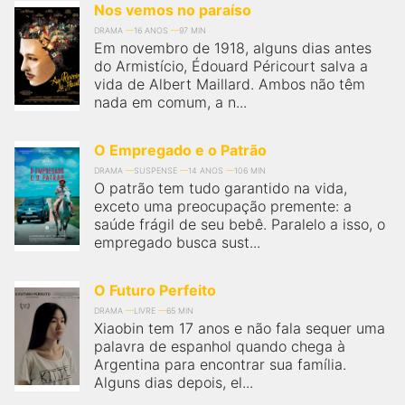
Nos vemos no paraíso
DRAMA
16 ANOS
97 MIN
Em novembro de 1918, alguns dias antes
do Armistício, Édouard Péricourt salva a
vida de Albert Maillard. Ambos não têm
nada em comum, a n...
O Empregado e o Patrão
DRAMA
SUSPENSE
14 ANOS
106 MIN
O patrão tem tudo garantido na vida,
exceto uma preocupação premente: a
saúde frágil de seu bebê. Paralelo a isso, o
empregado busca sust...
O Futuro Perfeito
DRAMA
LIVRE
65 MIN
Xiaobin tem 17 anos e não fala sequer uma
palavra de espanhol quando chega à
Argentina para encontrar sua família.
Alguns dias depois, el...