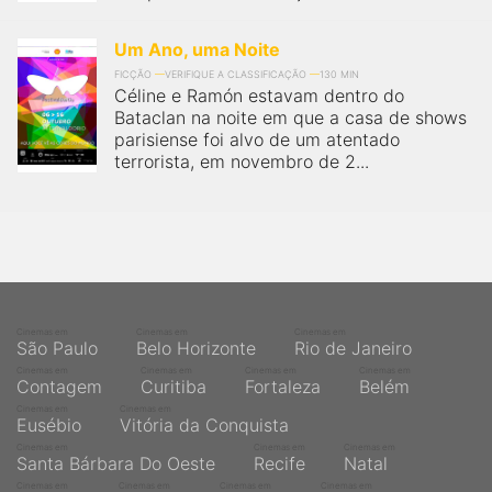
Um Ano, uma Noite
FICÇÃO
VERIFIQUE A CLASSIFICAÇÃO
130 MIN
Céline e Ramón estavam dentro do
Bataclan na noite em que a casa de shows
parisiense foi alvo de um atentado
terrorista, em novembro de 2...
Cinemas em
Cinemas em
Cinemas em
São Paulo
Belo Horizonte
Rio de Janeiro
Cinemas em
Cinemas em
Cinemas em
Cinemas em
Contagem
Curitiba
Fortaleza
Belém
Cinemas em
Cinemas em
Eusébio
Vitória da Conquista
Cinemas em
Cinemas em
Cinemas em
Santa Bárbara Do Oeste
Recife
Natal
Cinemas em
Cinemas em
Cinemas em
Cinemas em