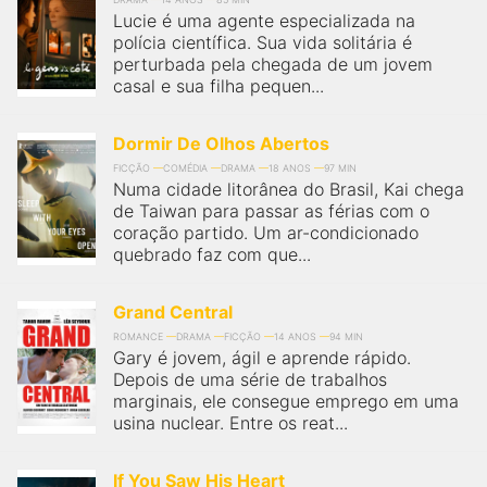
Lucie é uma agente especializada na
polícia científica. Sua vida solitária é
perturbada pela chegada de um jovem
casal e sua filha pequen...
Dormir De Olhos Abertos
FICÇÃO
COMÉDIA
DRAMA
18 ANOS
97 MIN
Numa cidade litorânea do Brasil, Kai chega
de Taiwan para passar as férias com o
coração partido. Um ar-condicionado
quebrado faz com que...
Grand Central
ROMANCE
DRAMA
FICÇÃO
14 ANOS
94 MIN
Gary é jovem, ágil e aprende rápido.
Depois de uma série de trabalhos
marginais, ele consegue emprego em uma
usina nuclear. Entre os reat...
If You Saw His Heart