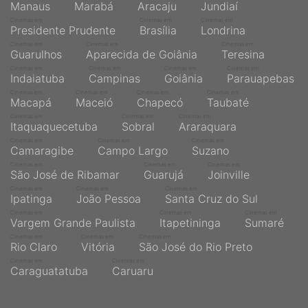
Manaus
Marabá
Aracaju
Jundiaí
Cinemas em
Cinemas em
Cinemas em
Presidente Prudente
Brasília
Londrina
Cinemas em
Cinemas em
Cinemas em
Guarulhos
Aparecida de Goiânia
Teresina
Cinemas em
Cinemas em
Cinemas em
Cinemas em
Indaiatuba
Campinas
Goiânia
Parauapebas
Cinemas em
Cinemas em
Cinemas em
Cinemas em
Macapá
Maceió
Chapecó
Taubaté
Cinemas em
Cinemas em
Cinemas em
Itaquaquecetuba
Sobral
Araraquara
Cinemas em
Cinemas em
Cinemas em
Camaragibe
Campo Largo
Suzano
Cinemas em
Cinemas em
Cinemas em
São José de Ribamar
Guarujá
Joinville
Cinemas em
Cinemas em
Cinemas em
Ipatinga
João Pessoa
Santa Cruz do Sul
Cinemas em
Cinemas em
Cinemas em
Vargem Grande Paulista
Itapetininga
Sumaré
Cinemas em
Cinemas em
Cinemas em
Rio Claro
Vitória
São José do Rio Preto
Cinemas em
Cinemas em
Caraguatatuba
Caruaru