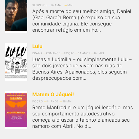
SUSPENSE
DRAMA
MIN
Após a morte do seu melhor amigo, Daniel
(Gael García Bernal) é expulso da sua
comunidade cigana. Ele consegue
encontrar refúgio em um ho...
Lulu
DRAMA
ROMANCE
FICÇÃO
14 ANOS
84 MIN
Lucas e Ludmilla – ou simplesmente Lulu –
são dois jovens que vivem nas ruas de
Buenos Aires. Apaixonados, eles seguem
despreocupados com...
Matem O Jóquei!
FICÇÃO
14 ANOS
96 MIN
Remo Manfredini é um jóquei lendário, mas
seu comportamento autodestrutivo
começa a ofuscar o talento e ameaça seu
namoro com Abril. No d...