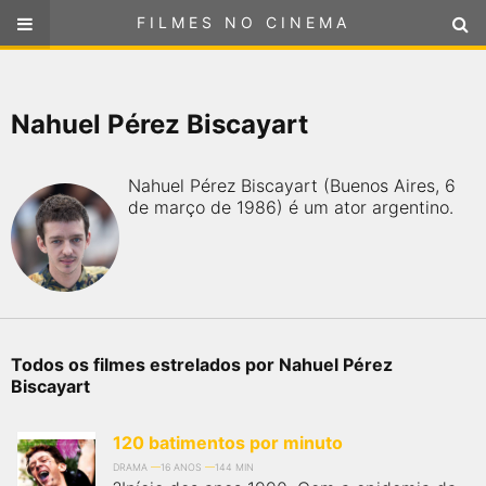
FILMES NO CINEMA
FILMES NO CINEMA
SELECIONE SUA LOCALIZAÇÃO
Nahuel Pérez Biscayart
ou
selecione sua localização
FILMES EM CARTAZ
Nahuel Pérez Biscayart (Buenos Aires, 6
PRÓXIMOS LANÇAMENTOS
de março de 1986) é um ator argentino.
GÊNEROS
NOTÍCIAS
Todos os filmes estrelados por Nahuel Pérez
PÁGINA INICIAL
Biscayart
FilmesNoCinema.com.br
é o maior localizador de filmes e
120 batimentos por minuto
sessões de cinema no Brasil. Através dele, você pode
encontrar os filmes no cinema mais próximos a você ou a
DRAMA
16 ANOS
144 MIN