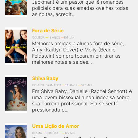
qualquer cidade em território brasileiro. Você pode também
Jackman) é um pastor que lê romances
acessar informações sobre cinemas, horários, assistir aos
policiais para suas amadas ovelhas todas
trailers e muito mais.
as noites, acredit...
Fora de Série
COMÉDIA
16 ANOS
105 MIN
Melhores amigas e alunas fora de série,
Amy (Kaitlyn Dever) e Molly (Beanie
Feldstein) sempre focaram em tirar as
melhores notas e se des...
Shiva Baby
COMÉDIA DRAMÁTICA
14 ANOS
107 MIN
Em Shiva Baby, Danielle (Rachel Sennott) é
uma jovem bissexual ainda indecisa sobre
sua carreira profissional. Ela se sente
pressionada p...
Uma Lição de Amor
DRAMA
COMÉDIA
127 MIN