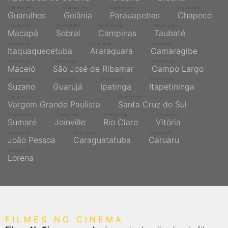
Cinemas em
Cinemas em
Cinemas em
Cinemas em
Guarulhos
Goiânia
Parauapebas
Chapecó
Cinemas em
Cinemas em
Cinemas em
Cinemas em
Macapá
Sobral
Campinas
Taubaté
Cinemas em
Cinemas em
Cinemas em
Itaquaquecetuba
Araraquara
Camaragibe
Cinemas em
Cinemas em
Cinemas em
Maceió
São José de Ribamar
Campo Largo
Cinemas em
Cinemas em
Cinemas em
Cinemas em
Suzano
Guarujá
Ipatinga
Itapetininga
Cinemas em
Cinemas em
Vargem Grande Paulista
Santa Cruz do Sul
Cinemas em
Cinemas em
Cinemas em
Cinemas em
Sumaré
Joinville
Rio Claro
Vitória
Cinemas em
Cinemas em
Cinemas em
João Pessoa
Caraguatatuba
Caruaru
Cinemas em
Lorena
FILMES NO CINEMA