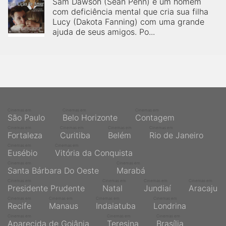
Sam Dawson (Sean Penn) é um homem
com deficiência mental que cria sua filha
Lucy (Dakota Fanning) com uma grande
ajuda de seus amigos. Po...
Cinemas em
Cinemas em
Cinemas em
São Paulo
Belo Horizonte
Contagem
Cinemas em
Cinemas em
Cinemas em
Cinemas em
Fortaleza
Curitiba
Belém
Rio de Janeiro
Cinemas em
Cinemas em
Eusébio
Vitória da Conquista
Cinemas em
Cinemas em
Santa Bárbara Do Oeste
Marabá
Cinemas em
Cinemas em
Cinemas em
Cinemas em
Presidente Prudente
Natal
Jundiaí
Aracaju
Cinemas em
Cinemas em
Cinemas em
Cinemas em
Recife
Manaus
Indaiatuba
Londrina
Cinemas em
Cinemas em
Cinemas em
Aparecida de Goiânia
Teresina
Brasília