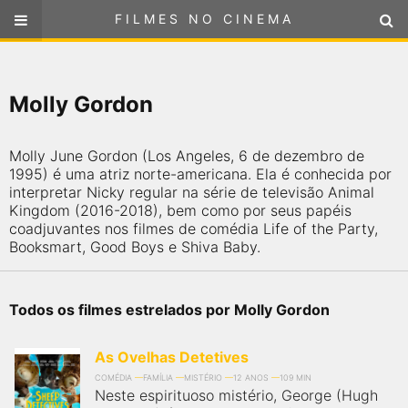
FILMES NO CINEMA
FILMES NO CINEMA
SELECIONE SUA LOCALIZAÇÃO
Molly Gordon
ou
selecione sua localização
FILMES EM CARTAZ
Molly June Gordon (Los Angeles, 6 de dezembro de
PRÓXIMOS LANÇAMENTOS
1995) é uma atriz norte-americana. Ela é conhecida por
interpretar Nicky regular na série de televisão Animal
Kingdom (2016-2018), bem como por seus papéis
GÊNEROS
coadjuvantes nos filmes de comédia Life of the Party,
Booksmart, Good Boys e Shiva Baby.
NOTÍCIAS
Todos os filmes estrelados por Molly Gordon
PÁGINA INICIAL
As Ovelhas Detetives
FilmesNoCinema.com.br
é o maior localizador de filmes e
sessões de cinema no Brasil. Através dele, você pode
COMÉDIA
FAMÍLIA
MISTÉRIO
12 ANOS
109 MIN
encontrar os filmes no cinema mais próximos a você ou a
Neste espirituoso mistério, George (Hugh