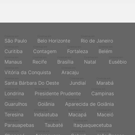
Cinemas em
Cinemas em
Cinemas em
São Paulo
Belo Horizonte
Rio de Janeiro
Cinemas em
Cinemas em
Cinemas em
Cinemas em
Curitiba
Contagem
Fortaleza
Belém
Cinemas em
Cinemas em
Cinemas em
Cinemas em
Cinemas em
Manaus
Recife
Brasília
Natal
Eusébio
Cinemas em
Cinemas em
Vitória da Conquista
Aracaju
Cinemas em
Cinemas em
Cinemas em
Santa Bárbara Do Oeste
Jundiaí
Marabá
Cinemas em
Cinemas em
Cinemas em
Londrina
Presidente Prudente
Campinas
Cinemas em
Cinemas em
Cinemas em
Guarulhos
Goiânia
Aparecida de Goiânia
Cinemas em
Cinemas em
Cinemas em
Cinemas em
Teresina
Indaiatuba
Macapá
Maceió
Cinemas em
Cinemas em
Cinemas em
Parauapebas
Taubaté
Itaquaquecetuba
Cinemas em
Cinemas em
Cinemas em
Cinemas em