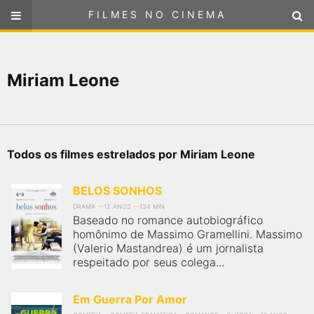
FILMES NO CINEMA
FILMES NO CINEMA
SELECIONE SUA LOCALIZAÇÃO
Miriam Leone
ou
selecione sua localização
FILMES EM CARTAZ
PRÓXIMOS LANÇAMENTOS
Todos os filmes estrelados por Miriam Leone
GÊNEROS
BELOS SONHOS
NOTÍCIAS
DRAMA
12 ANOS
134 MIN
Baseado no romance autobiográfico
homônimo de Massimo Gramellini. Massimo
PÁGINA INICIAL
(Valerio Mastandrea) é um jornalista
respeitado por seus colega...
FilmesNoCinema.com.br
é o maior localizador de filmes e
sessões de cinema no Brasil. Através dele, você pode
Em Guerra Por Amor
encontrar os filmes no cinema mais próximos a você ou a