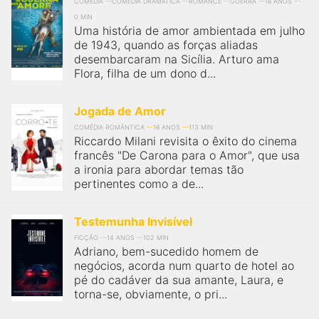
qualquer cidade em território brasileiro. Você pode também
COMÉDIA
COMÉDIA DRAMÁTICA
ROMANCE
GUERRA
16 ANOS
acessar informações sobre cinemas, horários, assistir aos
0 MIN
trailers e muito mais.
Uma história de amor ambientada em julho
de 1943, quando as forças aliadas
desembarcaram na Sicília. Arturo ama
Flora, filha de um dono d...
Jogada de Amor
COMÉDIA ROMÂNTICA
16 ANOS
113 MIN
Riccardo Milani revisita o êxito do cinema
francês "De Carona para o Amor", que usa
a ironia para abordar temas tão
pertinentes como a de...
Testemunha Invisível
FICÇÃO
14 ANOS
102 MIN
​Adriano, bem-sucedido homem de
negócios, acorda num quarto de hotel ao
pé do cadáver da sua amante, Laura, e
torna-se, obviamente, o pri...