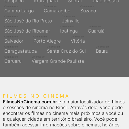
Chapecó
Araraquara
Sobral
João Pessoa
Cinemas em
Cinemas em
Cinemas em
Campo Largo
Camaragibe
Suzano
Cinemas em
Cinemas em
São José do Rio Preto
Joinville
Cinemas em
Cinemas em
Cinemas em
São José de Ribamar
Ipatinga
Guarujá
Cinemas em
Cinemas em
Cinemas em
Salvador
Porto Alegre
Vitória
Cinemas em
Cinemas em
Cinemas em
Caraguatatuba
Santa Cruz do Sul
Bauru
Cinemas em
Cinemas em
Caruaru
Vargem Grande Paulista
FILMES NO CINEMA
FilmesNoCinema.com.br
é o maior localizador de filmes
e sessões de cinema no Brasil. Através dele, você pode
encontrar os filmes no cinema mais próximos a você ou
a qualquer cidade em território brasileiro. Você pode
também acessar informações sobre cinemas, horários,