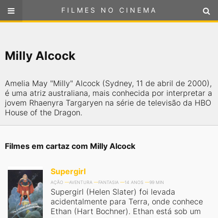
FILMES NO CINEMA
FILMES NO CINEMA
SELECIONE SUA LOCALIZAÇÃO
Milly Alcock
ou
selecione sua localização
FILMES EM CARTAZ
Amelia May "Milly" Alcock (Sydney, 11 de abril de 2000),
PRÓXIMOS LANÇAMENTOS
é uma atriz australiana, mais conhecida por interpretar a
jovem Rhaenyra Targaryen na série de televisão da HBO
House of the Dragon.
GÊNEROS
NOTÍCIAS
Filmes em cartaz com Milly Alcock
PÁGINA INICIAL
Supergirl
AÇÃO
AVENTURA
FANTASIA
14 ANOS
99 MIN
Supergirl (Helen Slater) foi levada
FilmesNoCinema.com.br
é o maior localizador de filmes e
acidentalmente para Terra, onde conhece
sessões de cinema no Brasil. Através dele, você pode
encontrar os filmes no cinema mais próximos a você ou a
Ethan (Hart Bochner). Ethan está sob um