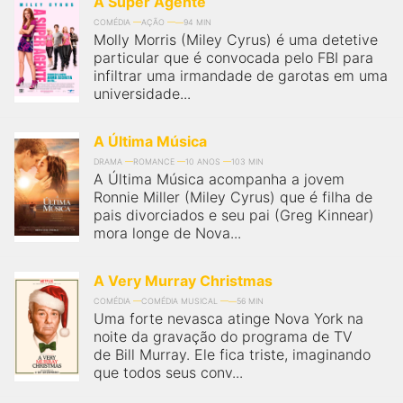
A Super Agente
COMÉDIA
AÇÃO
94 MIN
Molly Morris (Miley Cyrus) é uma detetive
particular que é convocada pelo FBI para
infiltrar uma irmandade de garotas em uma
universidade...
A Última Música
DRAMA
ROMANCE
10 ANOS
103 MIN
A Última Música acompanha a jovem
Ronnie Miller (Miley Cyrus) que é filha de
pais divorciados e seu pai (Greg Kinnear)
mora longe de Nova...
A Very Murray Christmas
COMÉDIA
COMÉDIA MUSICAL
56 MIN
Uma forte nevasca atinge Nova York na
noite da gravação do programa de TV
de Bill Murray. Ele fica triste, imaginando
que todos seus conv...