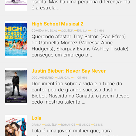
escola. Mas há uma pequena diferença: ela
é a estrela ...
High School Musical 2
COMÉDIA MUSICAL
COMÉDIA
FAMÍLIA
101 MIN
Querendo afastar Troy Bolton (Zac Efron)
de Gabriella Montez (Vanessa Anne
Hudgens), Sharpay Evans (Ashley Tisdale)
consegue um emprego p...
Justin Bieber: Never Say Never
DOCUMENTÁRIO
MUSICAL
105 MIN
Documentário sobre a vida e a turnê do
cantor pop de grande sucesso Justin
Bieber. Nascido no Canadá, o jovem desde
cedo mostrou talento ...
Lola
DRAMA
COMÉDIA
ROMANCE
16 ANOS
92 MIN
Lola é uma jovem mulher que, para