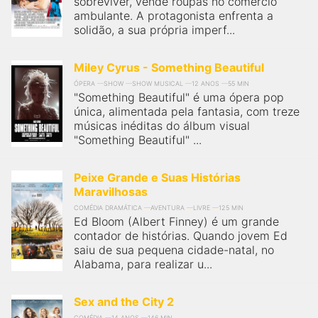
sobreviver, vende roupas no comércio
ambulante. A protagonista enfrenta a
solidão, a sua própria imperf...
Miley Cyrus - Something Beautiful
ÓPERA
SHOW
SHOW MUSICAL
12 ANOS
55 MIN
"Something Beautiful" é uma ópera pop
única, alimentada pela fantasia, com treze
músicas inéditas do álbum visual
"Something Beautiful" ...
Peixe Grande e Suas Histórias
Maravilhosas
COMÉDIA DRAMÁTICA
AVENTURA
LIVRE
125 MIN
Ed Bloom (Albert Finney) é um grande
contador de histórias. Quando jovem Ed
saiu de sua pequena cidade-natal, no
Alabama, para realizar u...
Sex and the City 2
COMÉDIA
14 ANOS
146 MIN