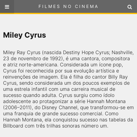
FILMES NO CINEMA
FILMES NO CINEMA
SELECIONE SUA LOCALIZAÇÃO
Miley Cyrus
ou
selecione sua localização
FILMES EM CARTAZ
Miley Ray Cyrus (nascida Destiny Hope Cyrus; Nashville,
PRÓXIMOS LANÇAMENTOS
23 de novembro de 1992), é uma cantora, compositora
e atriz norte-americana. Considerada um ícone pop,
Cyrus foi reconhecida por sua evolução artística e
GÊNEROS
reinvenções de imagem. Ela é filha do cantor Billy Ray
Cyrus, sendo considerada um dos poucos exemplos de
uma estrela infantil com uma carreira musical de
NOTÍCIAS
sucesso quando adulta. Cyrus surgiu como ídolo
adolescente ao protagonizar a série Hannah Montana
PÁGINA INICIAL
(2006–2011), do Disney Channel, que transformou-se em
uma franquia de grande sucesso comercial. Como
Hannah Montana, ela conquistou sucesso nas tabelas da
FilmesNoCinema.com.br
é o maior localizador de filmes e
Billboard com três trilhas sonoras número um.
sessões de cinema no Brasil. Através dele, você pode
encontrar os filmes no cinema mais próximos a você ou a