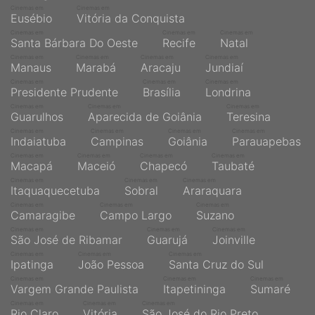
Cinemas em
Cinemas em
Eusébio
Vitória da Conquista
Cinemas em
Cinemas em
Cinemas em
Santa Bárbara Do Oeste
Recife
Natal
Cinemas em
Cinemas em
Cinemas em
Cinemas em
Manaus
Marabá
Aracaju
Jundiaí
Cinemas em
Cinemas em
Cinemas em
Presidente Prudente
Brasília
Londrina
Cinemas em
Cinemas em
Cinemas em
Guarulhos
Aparecida de Goiânia
Teresina
Cinemas em
Cinemas em
Cinemas em
Cinemas em
Indaiatuba
Campinas
Goiânia
Parauapebas
Cinemas em
Cinemas em
Cinemas em
Cinemas em
Macapá
Maceió
Chapecó
Taubaté
Cinemas em
Cinemas em
Cinemas em
Itaquaquecetuba
Sobral
Araraquara
Cinemas em
Cinemas em
Cinemas em
Camaragibe
Campo Largo
Suzano
Cinemas em
Cinemas em
Cinemas em
São José de Ribamar
Guarujá
Joinville
Cinemas em
Cinemas em
Cinemas em
Ipatinga
João Pessoa
Santa Cruz do Sul
Cinemas em
Cinemas em
Cinemas em
Vargem Grande Paulista
Itapetininga
Sumaré
Cinemas em
Cinemas em
Cinemas em
Rio Claro
Vitória
São José do Rio Preto