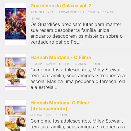
Guardiões da Galáxia vol. 2
AVENTURA
AÇÃO
FICÇÃO CIENTÍFICA
COMÉDIA
12 ANOS
137 MIN
Os Guardiões precisam lutar para manter
sua recém descoberta família unida,
enquanto descobrem os mistérios sobre o
verdadeiro pai de Pet...
Hannah Montana - O Filme
COMÉDIA
FAMÍLIA
MUSICAL
12 ANOS
102 MIN
Como muitos adolescentes, Miley Stewart
tem sua família, seus amigos e frequenta a
escola. Mas há uma pequena diferença: ela
é a estrela ...
Hannah Montana: O Filme
(Relançamento)
MUSICAL
LIVRE
102 MIN
Como muitos adolescentes, Miley Stewart
tem sua família, seus amigos e frequenta a