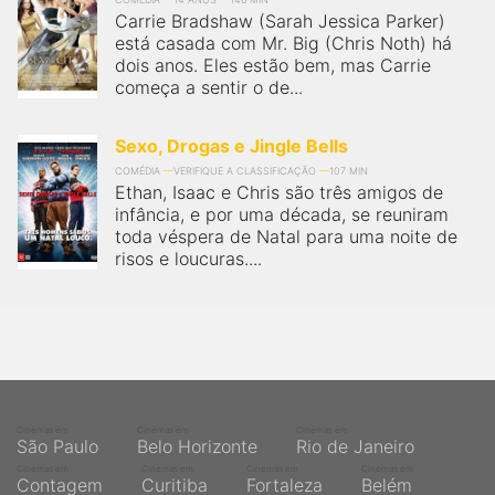
Carrie Bradshaw (Sarah Jessica Parker)
está casada com Mr. Big (Chris Noth) há
dois anos. Eles estão bem, mas Carrie
começa a sentir o de...
Sexo, Drogas e Jingle Bells
COMÉDIA
VERIFIQUE A CLASSIFICAÇÃO
107 MIN
Ethan, Isaac e Chris são três amigos de
infância, e por uma década, se reuniram
toda véspera de Natal para uma noite de
risos e loucuras....
Cinemas em
Cinemas em
Cinemas em
São Paulo
Belo Horizonte
Rio de Janeiro
Cinemas em
Cinemas em
Cinemas em
Cinemas em
Contagem
Curitiba
Fortaleza
Belém