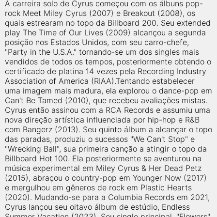
qualquer cidade em território brasileiro. Você pode também
A carreira solo de Cyrus começou com os álbuns pop-
acessar informações sobre cinemas, horários, assistir aos
rock Meet Miley Cyrus (2007) e Breakout (2008), os
trailers e muito mais.
quais estrearam no topo da Billboard 200. Seu extended
play The Time of Our Lives (2009) alcançou a segunda
posição nos Estados Unidos, com seu carro-chefe,
"Party in the U.S.A." tornando-se um dos singles mais
vendidos de todos os tempos, posteriormente obtendo o
certificado de platina 14 vezes pela Recording Industry
Association of America (RIAA).Tentando estabelecer
uma imagem mais madura, ela explorou o dance-pop em
Can't Be Tamed (2010), que recebeu avaliações mistas.
Cyrus então assinou com a RCA Records e assumiu uma
nova direção artística influenciada por hip-hop e R&B
com Bangerz (2013). Seu quinto álbum a alcançar o topo
das paradas, produziu o sucessos "We Can't Stop" e
"Wrecking Ball", sua primeira canção a atingir o topo da
Billboard Hot 100. Ela posteriormente se aventurou na
música experimental em Miley Cyrus & Her Dead Petz
(2015), abraçou o country-pop em Younger Now (2017)
e mergulhou em gêneros de rock em Plastic Hearts
(2020). Mudando-se para a Columbia Records em 2021,
Cyrus lançou seu oitavo álbum de estúdio, Endless
Summer Vacation (2023). Seu single principal, "Flowers",