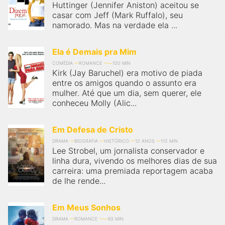
Huttinger (Jennifer Aniston) aceitou se
casar com Jeff (Mark Ruffalo), seu
namorado. Mas na verdade ela ...
Ela é Demais pra Mim
COMÉDIA
ROMANCE
100 MIN
Kirk (Jay Baruchel) era motivo de piada
entre os amigos quando o assunto era
mulher. Até que um dia, sem querer, ele
conheceu Molly (Alic...
Em Defesa de Cristo
DRAMA
BIOGRAFIA
HISTÓRICO
12 ANOS
112 MIN
Lee Strobel, um jornalista conservador e
linha dura, vivendo os melhores dias de sua
carreira: uma premiada reportagem acaba
de lhe rende...
Em Meus Sonhos
DRAMA
ROMANCE
93 MIN