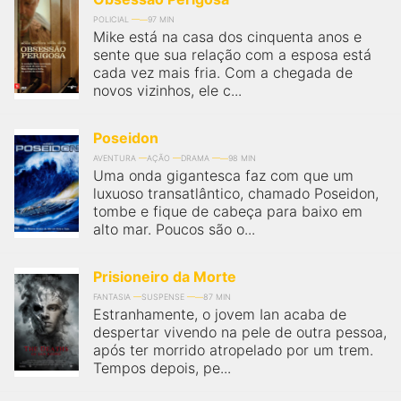
POLICIAL
97 MIN
Mike está na casa dos cinquenta anos e
sente que sua relação com a esposa está
cada vez mais fria. Com a chegada de
novos vizinhos, ele c...
Poseidon
AVENTURA
AÇÃO
DRAMA
98 MIN
Uma onda gigantesca faz com que um
luxuoso transatlântico, chamado Poseidon,
tombe e fique de cabeça para baixo em
alto mar. Poucos são o...
Prisioneiro da Morte
FANTASIA
SUSPENSE
87 MIN
Estranhamente, o jovem Ian acaba de
despertar vivendo na pele de outra pessoa,
após ter morrido atropelado por um trem.
Tempos depois, pe...