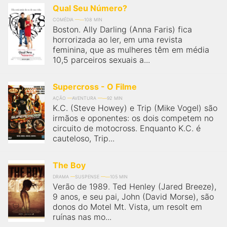
Qual Seu Número?
COMÉDIA
108 MIN
Boston. Ally Darling (Anna Faris) fica
horrorizada ao ler, em uma revista
feminina, que as mulheres têm em média
10,5 parceiros sexuais a...
Supercross - O Filme
AÇÃO
AVENTURA
92 MIN
K.C. (Steve Howey) e Trip (Mike Vogel) são
irmãos e oponentes: os dois competem no
circuito de motocross. Enquanto K.C. é
cauteloso, Trip...
The Boy
DRAMA
SUSPENSE
105 MIN
Verão de 1989. Ted Henley (Jared Breeze),
9 anos, e seu pai, John (David Morse), são
donos do Motel Mt. Vista, um resolt em
ruínas nas mo...