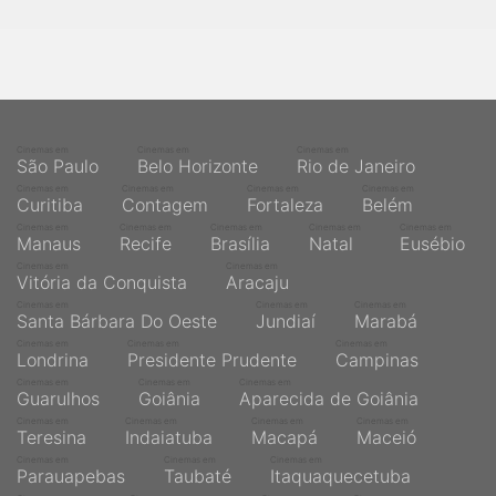
Cinemas em
Cinemas em
Cinemas em
São Paulo
Belo Horizonte
Rio de Janeiro
Cinemas em
Cinemas em
Cinemas em
Cinemas em
Curitiba
Contagem
Fortaleza
Belém
Cinemas em
Cinemas em
Cinemas em
Cinemas em
Cinemas em
Manaus
Recife
Brasília
Natal
Eusébio
Cinemas em
Cinemas em
Vitória da Conquista
Aracaju
Cinemas em
Cinemas em
Cinemas em
Santa Bárbara Do Oeste
Jundiaí
Marabá
Cinemas em
Cinemas em
Cinemas em
Londrina
Presidente Prudente
Campinas
Cinemas em
Cinemas em
Cinemas em
Guarulhos
Goiânia
Aparecida de Goiânia
Cinemas em
Cinemas em
Cinemas em
Cinemas em
Teresina
Indaiatuba
Macapá
Maceió
Cinemas em
Cinemas em
Cinemas em
Parauapebas
Taubaté
Itaquaquecetuba