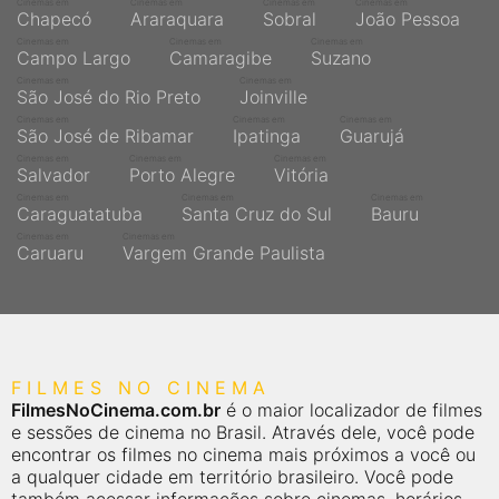
Cinemas em
Cinemas em
Cinemas em
Cinemas em
Chapecó
Araraquara
Sobral
João Pessoa
Cinemas em
Cinemas em
Cinemas em
Campo Largo
Camaragibe
Suzano
Cinemas em
Cinemas em
São José do Rio Preto
Joinville
Cinemas em
Cinemas em
Cinemas em
São José de Ribamar
Ipatinga
Guarujá
Cinemas em
Cinemas em
Cinemas em
Salvador
Porto Alegre
Vitória
Cinemas em
Cinemas em
Cinemas em
Caraguatatuba
Santa Cruz do Sul
Bauru
Cinemas em
Cinemas em
Caruaru
Vargem Grande Paulista
FILMES NO CINEMA
FilmesNoCinema.com.br
é o maior localizador de filmes
e sessões de cinema no Brasil. Através dele, você pode
encontrar os filmes no cinema mais próximos a você ou
a qualquer cidade em território brasileiro. Você pode