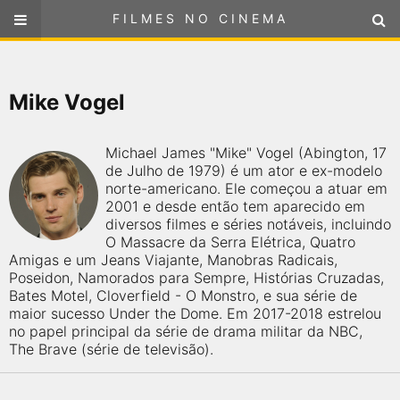
FILMES NO CINEMA
FILMES NO CINEMA
SELECIONE SUA LOCALIZAÇÃO
Mike Vogel
ou
selecione sua localização
FILMES EM CARTAZ
Michael James "Mike" Vogel (Abington, 17
PRÓXIMOS LANÇAMENTOS
de Julho de 1979) é um ator e ex-modelo
norte-americano. Ele começou a atuar em
2001 e desde então tem aparecido em
GÊNEROS
diversos filmes e séries notáveis, incluindo
O Massacre da Serra Elétrica, Quatro
Amigas e um Jeans Viajante, Manobras Radicais,
NOTÍCIAS
Poseidon, Namorados para Sempre, Histórias Cruzadas,
Bates Motel, Cloverfield - O Monstro, e sua série de
PÁGINA INICIAL
maior sucesso Under the Dome. Em 2017-2018 estrelou
no papel principal da série de drama militar da NBC,
The Brave (série de televisão).
FilmesNoCinema.com.br
é o maior localizador de filmes e
sessões de cinema no Brasil. Através dele, você pode
encontrar os filmes no cinema mais próximos a você ou a