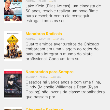
COMÉDIA
DRAMA
MIN
Jake Klein (Elias Koteas), um cineasta de
50 anos, resolve realizar um novo filme
para descobrir como ele conseguiu
estragar todos os seu...
Manobras Radicais
COMÉDIA
AVENTURA
105 MIN
Quatro amigos aventureiros de Chicago
embarcam em uma viagem ao redor do
país para integrar o mundo do skate
profissional. Cada um tem su...
Namorados para Sempre
ROMANCE
DRAMA
114 MIN
Casados há vários anos e com uma filha,
Cindy (Michelle Williams) e Dean (Ryan
Gosling) são jovens da classe trabalhadora
que passam por ...
Obsessão Perigosa