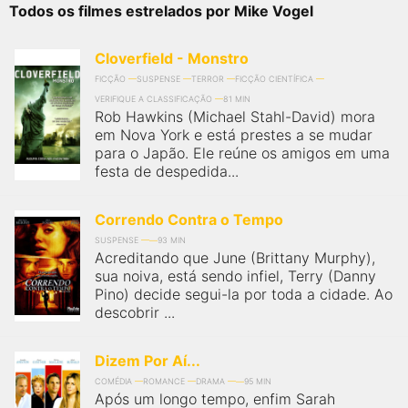
qualquer cidade em território brasileiro. Você pode também
Todos os filmes estrelados por Mike Vogel
acessar informações sobre cinemas, horários, assistir aos
trailers e muito mais.
Cloverfield - Monstro
FICÇÃO
SUSPENSE
TERROR
FICÇÃO CIENTÍFICA
VERIFIQUE A CLASSIFICAÇÃO
81 MIN
Rob Hawkins (Michael Stahl-David) mora
em Nova York e está prestes a se mudar
para o Japão. Ele reúne os amigos em uma
festa de despedida...
Correndo Contra o Tempo
SUSPENSE
93 MIN
Acreditando que June (Brittany Murphy),
sua noiva, está sendo infiel, Terry (Danny
Pino) decide segui-la por toda a cidade. Ao
descobrir ...
Dizem Por Aí...
COMÉDIA
ROMANCE
DRAMA
95 MIN
Após um longo tempo, enfim Sarah