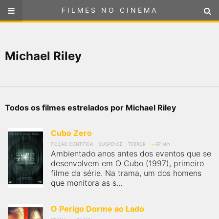
FILMES NO CINEMA
FILMES NO CINEMA
SELECIONE SUA LOCALIZAÇÃO
Michael Riley
ou
selecione sua localização
FILMES EM CARTAZ
PRÓXIMOS LANÇAMENTOS
Todos os filmes estrelados por Michael Riley
GÊNEROS
Cubo Zero
NOTÍCIAS
FICÇÃO CIENTÍFICA
SUSPENSE
TERROR
97 MIN
Ambientado anos antes dos eventos que se
desenvolvem em O Cubo (1997), primeiro
PÁGINA INICIAL
filme da série. Na trama, um dos homens
que monitora as s...
FilmesNoCinema.com.br
é o maior localizador de filmes e
sessões de cinema no Brasil. Através dele, você pode
O Perigo Dorme ao Lado
encontrar os filmes no cinema mais próximos a você ou a