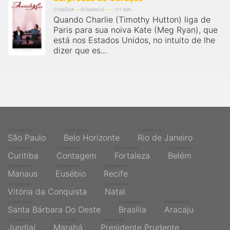
COMÉDIA
ROMANCE
111 MIN
Quando Charlie (Timothy Hutton) liga de
Paris para sua noiva Kate (Meg Ryan), que
está nos Estados Unidos, no intuito de lhe
dizer que es...
Cinemas em
Cinemas em
Cinemas em
São Paulo
Belo Horizonte
Rio de Janeiro
Cinemas em
Cinemas em
Cinemas em
Cinemas em
Curitiba
Contagem
Fortaleza
Belém
Cinemas em
Cinemas em
Cinemas em
Manaus
Eusébio
Recife
Cinemas em
Cinemas em
Vitória da Conquista
Natal
Cinemas em
Cinemas em
Cinemas em
Santa Bárbara Do Oeste
Brasília
Aracaju
Cinemas em
Cinemas em
Cinemas em
Jundiaí
Marabá
Presidente Prudente