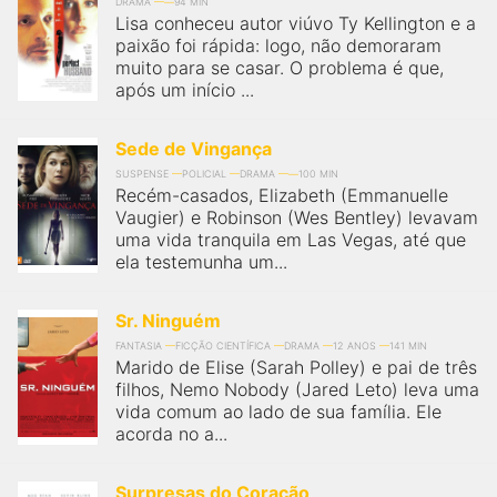
qualquer cidade em território brasileiro. Você pode também
DRAMA
94 MIN
Lisa conheceu autor viúvo Ty Kellington e a
acessar informações sobre cinemas, horários, assistir aos
trailers e muito mais.
paixão foi rápida: logo, não demoraram
muito para se casar. O problema é que,
após um início ...
Sede de Vingança
SUSPENSE
POLICIAL
DRAMA
100 MIN
Recém-casados, Elizabeth (Emmanuelle
Vaugier) e Robinson (Wes Bentley) levavam
uma vida tranquila em Las Vegas, até que
ela testemunha um...
Sr. Ninguém
FANTASIA
FICÇÃO CIENTÍFICA
DRAMA
12 ANOS
141 MIN
Marido de Elise (Sarah Polley) e pai de três
filhos, Nemo Nobody (Jared Leto) leva uma
vida comum ao lado de sua família. Ele
acorda no a...
Surpresas do Coração