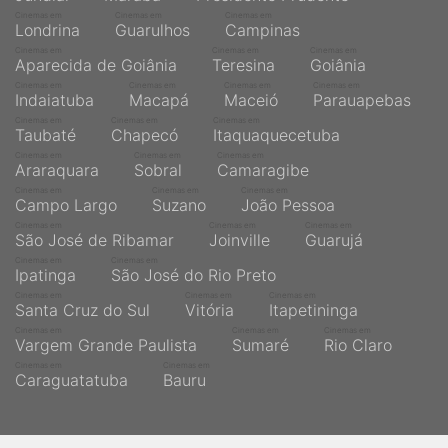
Cinemas em
Cinemas em
Cinemas em
Londrina
Guarulhos
Campinas
Cinemas em
Cinemas em
Cinemas em
Aparecida de Goiânia
Teresina
Goiânia
Cinemas em
Cinemas em
Cinemas em
Cinemas em
Indaiatuba
Macapá
Maceió
Parauapebas
Cinemas em
Cinemas em
Cinemas em
Taubaté
Chapecó
Itaquaquecetuba
Cinemas em
Cinemas em
Cinemas em
Araraquara
Sobral
Camaragibe
Cinemas em
Cinemas em
Cinemas em
Campo Largo
Suzano
João Pessoa
Cinemas em
Cinemas em
Cinemas em
São José de Ribamar
Joinville
Guarujá
Cinemas em
Cinemas em
Ipatinga
São José do Rio Preto
Cinemas em
Cinemas em
Cinemas em
Santa Cruz do Sul
Vitória
Itapetininga
Cinemas em
Cinemas em
Cinemas em
Vargem Grande Paulista
Sumaré
Rio Claro
Cinemas em
Cinemas em
Caraguatatuba
Bauru