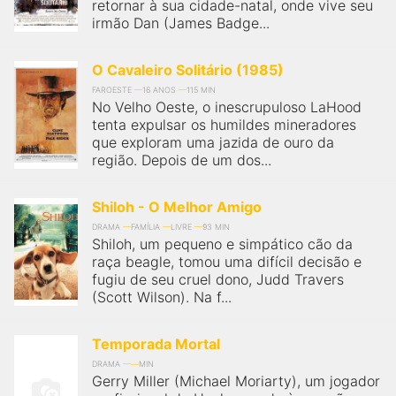
retornar à sua cidade-natal, onde vive seu
irmão Dan (James Badge...
O Cavaleiro Solitário (1985)
FAROESTE
16 ANOS
115 MIN
No Velho Oeste, o inescrupuloso LaHood
tenta expulsar os humildes mineradores
que exploram uma jazida de ouro da
região. Depois de um dos...
Shiloh - O Melhor Amigo
DRAMA
FAMÍLIA
LIVRE
93 MIN
Shiloh, um pequeno e simpático cão da
raça beagle, tomou uma difícil decisão e
fugiu de seu cruel dono, Judd Travers
(Scott Wilson). Na f...
Temporada Mortal
DRAMA
MIN
Gerry Miller (Michael Moriarty), um jogador