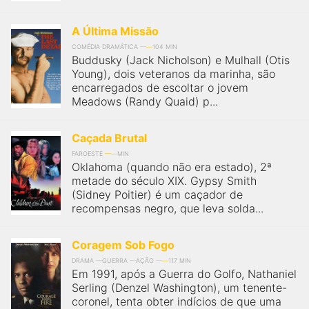
A Última Missão
COMÉDIA DRAMÁTICA
104 MIN
Buddusky (Jack Nicholson) e Mulhall (Otis
Young), dois veteranos da marinha, são
encarregados de escoltar o jovem
Meadows (Randy Quaid) p...
Caçada Brutal
FAROESTE
MIN
Oklahoma (quando não era estado), 2ª
metade do século XIX. Gypsy Smith
(Sidney Poitier) é um caçador de
recompensas negro, que leva solda...
Coragem Sob Fogo
DRAMA
GUERRA
AÇÃO
117 MIN
Em 1991, após a Guerra do Golfo, Nathaniel
Serling (Denzel Washington), um tenente-
coronel, tenta obter indícios de que uma