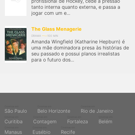
profissional de Hockey, cede à pressão
tanto interna quanto externa, e passa a
jogar com um e...
The Glass Menagerie
DRAMA
100 MIN
Amanda Wingfield (Katharine Hepburn) é
uma mãe dominadora presa às histórias de
seu passado e possui planos irrealistas
para o futuro dos...
Cinemas em
Cinemas em
Cinemas em
São Paulo
Belo Horizonte
Rio de Janeiro
Cinemas em
Cinemas em
Cinemas em
Cinemas em
Curitiba
Contagem
Fortaleza
Belém
Cinemas em
Cinemas em
Cinemas em
Manaus
Eusébio
Recife