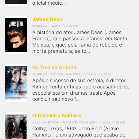
oficial médic...
James Dean
BIOGRAFIA
DRAMA
120 MIN
A história do ator James Dean (James
Franco), que passou a infância em Santa
Monica, e que, pela fama de rebelde e
morte prematura, se to...
Na Teia da Aranha
SUSPENSE
COMÉDIA DRAMÁTICA
14 ANOS
104 MIN
Após o sucesso de sua estreia, o diretor
Kim enfrenta críticas que o acusam de ser
especialista em dramas trash. Após
concluir seu novo f...
O Cavaleiro Solitário
AÇÃO
AVENTURA
FAROESTE
ROMANCE
14 ANOS
146 MIN
Colby, Texas, 1869. John Reid (Armie
Hammer) é um advogado que acaba de