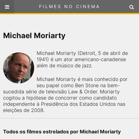
FILMES NO CINEMA
FILMES NO CINEMA
SELECIONE SUA LOCALIZAÇÃO
Michael Moriarty
ou
selecione sua localização
FILMES EM CARTAZ
Michael Moriarty (Detroit, 5 de abril de
PRÓXIMOS LANÇAMENTOS
1941) é um ator americano-canadense
além de músico de jazz.
GÊNEROS
Michael Moriarty é mais conhecido por
seu papel como Ben Stone na bem-
NOTÍCIAS
sucedida série de televisão Law & Order. Moriarty
cogitou a hipótese de concorrer como candidato
independente à Presidência dos Estados Unidos nas
PÁGINA INICIAL
eleições de 2008.
FilmesNoCinema.com.br
é o maior localizador de filmes e
sessões de cinema no Brasil. Através dele, você pode
Todos os filmes estrelados por Michael Moriarty
encontrar os filmes no cinema mais próximos a você ou a