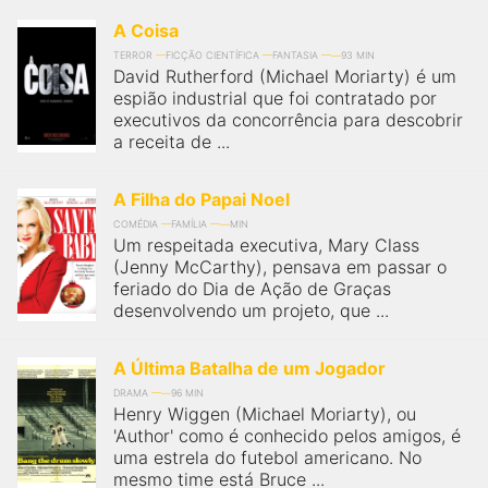
qualquer cidade em território brasileiro. Você pode também
acessar informações sobre cinemas, horários, assistir aos
A Coisa
trailers e muito mais.
TERROR
FICÇÃO CIENTÍFICA
FANTASIA
93 MIN
David Rutherford (Michael Moriarty) é um
espião industrial que foi contratado por
executivos da concorrência para descobrir
a receita de ...
A Filha do Papai Noel
COMÉDIA
FAMÍLIA
MIN
Um respeitada executiva, Mary Class
(Jenny McCarthy), pensava em passar o
feriado do Dia de Ação de Graças
desenvolvendo um projeto, que ...
A Última Batalha de um Jogador
DRAMA
96 MIN
Henry Wiggen (Michael Moriarty), ou
'Author' como é conhecido pelos amigos, é
uma estrela do futebol americano. No
mesmo time está Bruce ...