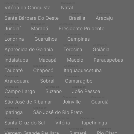
Cinemas em
Cinemas em
Vitória da Conquista
Natal
Cinemas em
Cinemas em
Cinemas em
Santa Bárbara Do Oeste
Brasília
Aracaju
Cinemas em
Cinemas em
Cinemas em
Jundiaí
Marabá
Presidente Prudente
Cinemas em
Cinemas em
Cinemas em
Londrina
Guarulhos
Campinas
Cinemas em
Cinemas em
Cinemas em
Aparecida de Goiânia
Teresina
Goiânia
Cinemas em
Cinemas em
Cinemas em
Cinemas em
Indaiatuba
Macapá
Maceió
Parauapebas
Cinemas em
Cinemas em
Cinemas em
Taubaté
Chapecó
Itaquaquecetuba
Cinemas em
Cinemas em
Cinemas em
Araraquara
Sobral
Camaragibe
Cinemas em
Cinemas em
Cinemas em
Campo Largo
Suzano
João Pessoa
Cinemas em
Cinemas em
Cinemas em
São José de Ribamar
Joinville
Guarujá
Cinemas em
Cinemas em
Ipatinga
São José do Rio Preto
Cinemas em
Cinemas em
Cinemas em
Santa Cruz do Sul
Vitória
Itapetininga
Cinemas em
Cinemas em
Cinemas em
Vargem Grande Paulista
Sumaré
Rio Claro