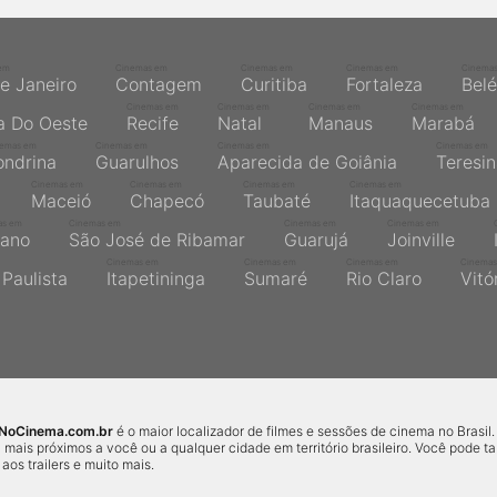
em
Cinemas em
Cinemas em
Cinemas em
Cinema
de Janeiro
Contagem
Curitiba
Fortaleza
Bel
Cinemas em
Cinemas em
Cinemas em
Cinemas em
a Do Oeste
Recife
Natal
Manaus
Marabá
nemas em
Cinemas em
Cinemas em
Cinemas em
ondrina
Guarulhos
Aparecida de Goiânia
Teresi
Cinemas em
Cinemas em
Cinemas em
Cinemas em
Maceió
Chapecó
Taubaté
Itaquaquecetuba
as em
Cinemas em
Cinemas em
Cinemas em
ano
São José de Ribamar
Guarujá
Joinville
Cinemas em
Cinemas em
Cinemas em
Cinemas
Paulista
Itapetininga
Sumaré
Rio Claro
Vitó
sNoCinema.com.br
é o maior localizador de filmes e sessões de cinema no Brasil.
 mais próximos a você ou a qualquer cidade em território brasileiro. Você pode 
r aos trailers e muito mais.