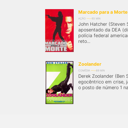
próximos a você ou a qualquer cidade em território
brasileiro. Você pode também acessar informações
sobre cinemas, horários, assistir aos trailers e muito
Marcado para a Morte
mais.
AÇÃO
93 MIN
John Hatcher (Steven 
aposentado da DEA (di
polícia federal americ
reto...
Zoolander
COMÉDIA
89 MIN
Derek Zoolander (Ben S
egocêntrico em crise,
o posto de número 1 na 