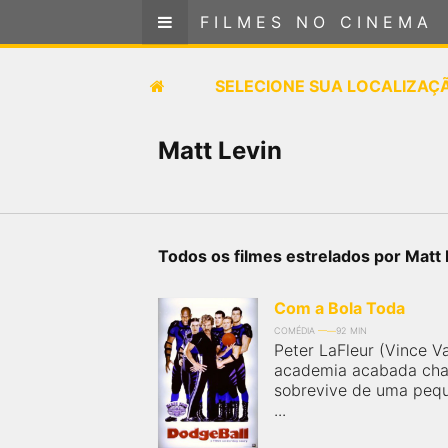
FILMES NO CINEMA
FILMES NO CINEMA
SELECIONE SUA LOCALIZAÇÃO
SELECIONE SUA LOCALIZAÇ
FILMES EM CARTAZ
Matt Levin
PRÓXIMOS LANÇAMENTOS
GÊNEROS
Todos os filmes estrelados por Matt 
NOTÍCIAS
Com a Bola Toda
COMÉDIA
92 MIN
PÁGINA INICIAL
Peter LaFleur (Vince 
academia acabada cha
sobrevive de uma peque
FilmesNoCinema.com.br
é o maior localizador de
...
filmes e sessões de cinema no Brasil. Através dele,
você pode encontrar os filmes no cinema mais