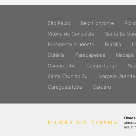
Cinemas em
Cinemas em
Cinemas 
São Paulo
Belo Horizonte
Rio 
Cinemas em
Cinemas em
Vitória da Conquista
Santa Bárbar
Cinemas em
Cinemas em
Ci
Presidente Prudente
Brasília
L
Cinemas em
Cinemas em
Cinemas em
Goiânia
Parauapebas
Macapá
Cinemas em
Cinemas em
Cinem
Camaragibe
Campo Largo
Suz
Cinemas em
Cinemas em
Santa Cruz do Sul
Vargem Grande 
Cinemas em
Cinemas em
Caraguatatuba
Caruaru
Filme
FILMES NO CINEMA
cinema
assisti