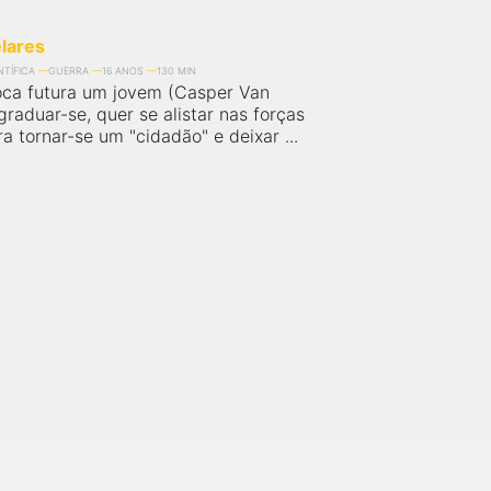
lares
NTÍFICA
GUERRA
16 ANOS
130 MIN
ca futura um jovem (Casper Van
graduar-se, quer se alistar nas forças
 tornar-se um "cidadão" e deixar ...