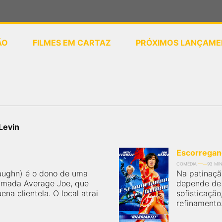
ÃO
FILMES EM CARTAZ
PRÓXIMOS LANÇAME
ou
selecione sua localização
Levin
Escorregand
COMÉDIA
93 MI
Vaughn) é o dono de uma
Na patinaçã
mada Average Joe, que
depende de 
na clientela. O local atrai
sofisticaçã
refinamento..