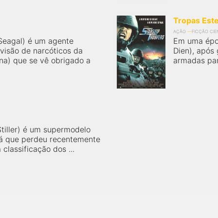
Tropas Este
AÇÃO
FICÇÃO CIE
Seagal) é um agente
Em uma épo
visão de narcóticos da
Dien), após 
ana) que se vê obrigado a
armadas para
tiller) é um supermodelo
 já que perdeu recentemente
classificação dos ...