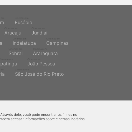
s em
Cinemas em
ém
Eusébio
Cinemas em
Cinemas em
Aracaju
Jundiaí
Cinemas em
Cinemas em
na
Indaiatuba
Campinas
Cinemas em
Cinemas em
Sobral
Araraquara
Cinemas em
Cinemas em
Ipatinga
João Pessoa
 em
Cinemas em
ria
São José do Rio Preto
 Através dele, você pode encontrar os filmes no
também acessar informações sobre cinemas, horários,