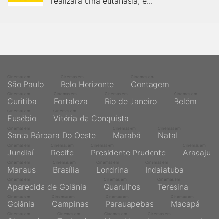
realizará uma eutanásia, e...
Cinemas em
Cinemas em
Cinemas em
São Paulo
Belo Horizonte
Contagem
Cinemas em
Cinemas em
Cinemas em
Cinemas em
Curitiba
Fortaleza
Rio de Janeiro
Belém
Cinemas em
Cinemas em
Eusébio
Vitória da Conquista
Cinemas em
Cinemas em
Cinemas em
Santa Bárbara Do Oeste
Marabá
Natal
Cinemas em
Cinemas em
Cinemas em
Cinemas em
Jundiaí
Recife
Presidente Prudente
Aracaju
Cinemas em
Cinemas em
Cinemas em
Cinemas em
Manaus
Brasília
Londrina
Indaiatuba
Cinemas em
Cinemas em
Cinemas em
Aparecida de Goiânia
Guarulhos
Teresina
Cinemas em
Cinemas em
Cinemas em
Cinemas em
Goiânia
Campinas
Parauapebas
Macapá
Cinemas em
Cinemas em
Cinemas em
Cinemas em