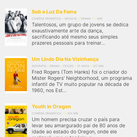
Sob a Luz Da Fama
COMÉDIA DRAMÁTICA
MUSICAL
DRAMA
MIN
Talentosos, um grupo de jovens se dedica
exaustivamente arte da dança,
sacrificando até mesmo seus simples
prazeres pessoais para treinar...
Um Lindo Dia Na Vizinhança
BIOGRAFIA
DRAMA
FICÇÃO
12 ANOS
107 MIN
Fred Rogers (Tom Hanks) foi o criador do
Mister Rogers' Neighborhood, um programa
infantil de TV muito popular na década de
1960, nos Est...
Youth in Oregon
COMÉDIA DRAMÁTICA
105 MIN
Um homem precisa cruzar o país para
levar seu amargurado pai de 80 anos de
idade ao estado do Oregon, onde ele