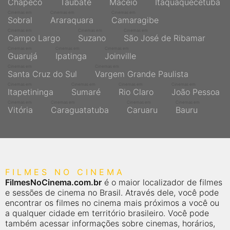
Chapecó
Taubaté
Maceió
Itaquaquecetuba
Cinemas em
Cinemas em
Cinemas em
Sobral
Araraquara
Camaragibe
Cinemas em
Cinemas em
Cinemas em
Campo Largo
Suzano
São José de Ribamar
Cinemas em
Cinemas em
Cinemas em
Guarujá
Ipatinga
Joinville
Cinemas em
Cinemas em
Santa Cruz do Sul
Vargem Grande Paulista
Cinemas em
Cinemas em
Cinemas em
Cinemas em
Itapetininga
Sumaré
Rio Claro
João Pessoa
Cinemas em
Cinemas em
Cinemas em
Cinemas em
Vitória
Caraguatatuba
Caruaru
Bauru
FILMES NO CINEMA
FilmesNoCinema.com.br
é o maior localizador de filmes
e sessões de cinema no Brasil. Através dele, você pode
encontrar os filmes no cinema mais próximos a você ou
a qualquer cidade em território brasileiro. Você pode
também acessar informações sobre cinemas, horários,