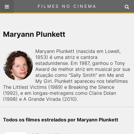
FILMES NO CINEMA
FILMES NO CINEMA
SELECIONE SUA LOCALIZAÇÃO
Maryann Plunkett
ou
selecione sua localização
FILMES EM CARTAZ
Maryann Plunkett (nascida em Lowell,
PRÓXIMOS LANÇAMENTOS
1953) é uma atriz e cantora
estadunidense. Em 1987, ganhou o Tony
Award de melhor atriz em musical por sua
GÊNEROS
atuação como "Sally Smith" em Me and
My Girl. Plunkett apareceu nos telefilmes
The Littlest Victims (1989) e Breaking the Silence
NOTÍCIAS
(1992), e em longas-metragens como Claire Dolan
(1998) e A Grande Virada (2010).
PÁGINA INICIAL
FilmesNoCinema.com.br
é o maior localizador de filmes e
Todos os filmes estrelados por Maryann Plunkett
sessões de cinema no Brasil. Através dele, você pode
encontrar os filmes no cinema mais próximos a você ou a