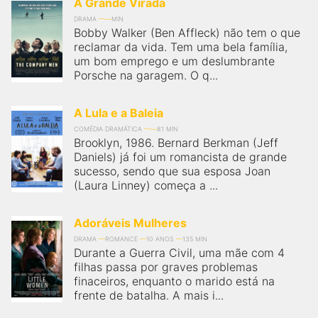
qualquer cidade em território brasileiro. Você pode também
A Grande Virada
acessar informações sobre cinemas, horários, assistir aos
DRAMA
MIN
trailers e muito mais.
Bobby Walker (Ben Affleck) não tem o que
reclamar da vida. Tem uma bela família,
um bom emprego e um deslumbrante
Porsche na garagem. O q...
A Lula e a Baleia
COMÉDIA DRAMÁTICA
81 MIN
Brooklyn, 1986. Bernard Berkman (Jeff
Daniels) já foi um romancista de grande
sucesso, sendo que sua esposa Joan
(Laura Linney) começa a ...
Adoráveis Mulheres
DRAMA
ROMANCE
10 ANOS
135 MIN
Durante a Guerra Civil, uma mãe com 4
filhas passa por graves problemas
finaceiros, enquanto o marido está na
frente de batalha. A mais i...