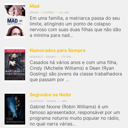
Mad
DRAMA
COMÉDIA
84 MIN
Em uma família, a matriarca passa do seu
limite, atingindo um ponto de colapso
nervoso com suas duas filhas que não dão
a mínima para nad...
Namorados para Sempre
ROMANCE
DRAMA
114 MIN
Casados há vários anos e com uma filha,
Cindy (Michelle Williams) e Dean (Ryan
Gosling) são jovens da classe trabalhadora
que passam por ...
Segredos na Noite
SUSPENSE
DRAMA
MIN
Gabriel Noone (Robin Williams) é um
famoso apresentador, responsável por um
programa noturno muito popular no rádio,
no qual narra várias...