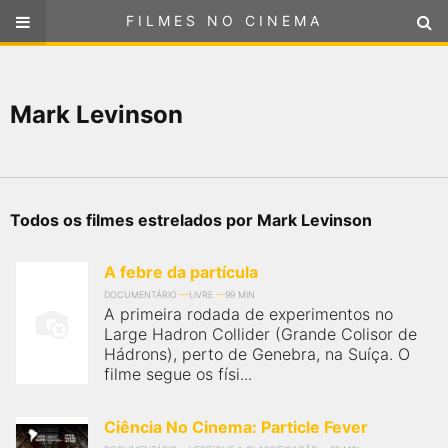
FILMES NO CINEMA
FILMES NO CINEMA
SELECIONE SUA LOCALIZAÇÃO
Mark Levinson
ou
selecione sua localização
FILMES EM CARTAZ
PRÓXIMOS LANÇAMENTOS
Todos os filmes estrelados por Mark Levinson
GÊNEROS
A febre da partícula
NOTÍCIAS
DOCUMENTÁRIO
LIVRE
99 MIN
A primeira rodada de experimentos no
Large Hadron Collider (Grande Colisor de
PÁGINA INICIAL
Hádrons), perto de Genebra, na Suíça. O
filme segue os físi...
FilmesNoCinema.com.br
é o maior localizador de filmes e
sessões de cinema no Brasil. Através dele, você pode
Ciência No Cinema: Particle Fever
encontrar os filmes no cinema mais próximos a você ou a