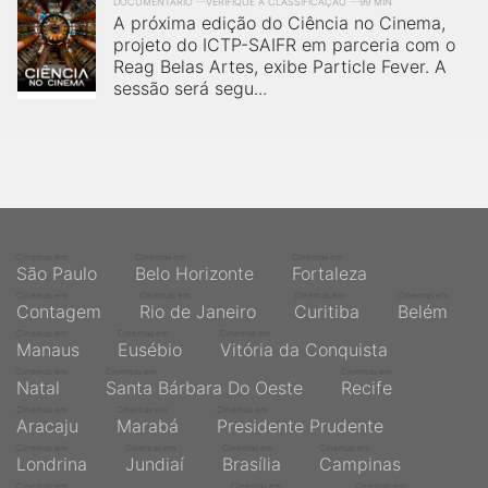
qualquer cidade em território brasileiro. Você pode também
DOCUMENTÁRIO
VERIFIQUE A CLASSIFICAÇÃO
99 MIN
A próxima edição do Ciência no Cinema,
acessar informações sobre cinemas, horários, assistir aos
trailers e muito mais.
projeto do ICTP-SAIFR em parceria com o
Reag Belas Artes, exibe Particle Fever. A
sessão será segu...
Cinemas em
Cinemas em
Cinemas em
São Paulo
Belo Horizonte
Fortaleza
Cinemas em
Cinemas em
Cinemas em
Cinemas em
Contagem
Rio de Janeiro
Curitiba
Belém
Cinemas em
Cinemas em
Cinemas em
Manaus
Eusébio
Vitória da Conquista
Cinemas em
Cinemas em
Cinemas em
Natal
Santa Bárbara Do Oeste
Recife
Cinemas em
Cinemas em
Cinemas em
Aracaju
Marabá
Presidente Prudente
Cinemas em
Cinemas em
Cinemas em
Cinemas em
Londrina
Jundiaí
Brasília
Campinas
Cinemas em
Cinemas em
Cinemas em