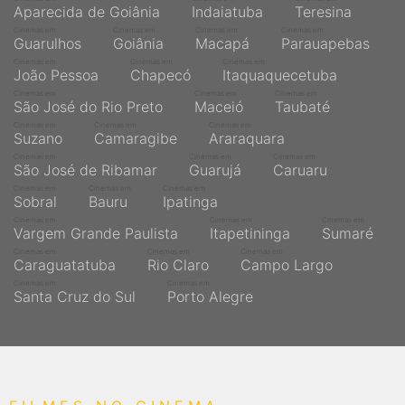
Aparecida de Goiânia
Indaiatuba
Teresina
Cinemas em
Cinemas em
Cinemas em
Cinemas em
Guarulhos
Goiânia
Macapá
Parauapebas
Cinemas em
Cinemas em
Cinemas em
João Pessoa
Chapecó
Itaquaquecetuba
Cinemas em
Cinemas em
Cinemas em
São José do Rio Preto
Maceió
Taubaté
Cinemas em
Cinemas em
Cinemas em
Suzano
Camaragibe
Araraquara
Cinemas em
Cinemas em
Cinemas em
São José de Ribamar
Guarujá
Caruaru
Cinemas em
Cinemas em
Cinemas em
Sobral
Bauru
Ipatinga
Cinemas em
Cinemas em
Cinemas em
Vargem Grande Paulista
Itapetininga
Sumaré
Cinemas em
Cinemas em
Cinemas em
Caraguatatuba
Rio Claro
Campo Largo
Cinemas em
Cinemas em
Santa Cruz do Sul
Porto Alegre