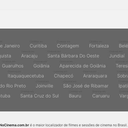
em
Cinemas em
Cinemas em
Cinemas em
Cinema
de Janeiro
Curitiba
Contagem
Fortaleza
Bel
Cinemas em
Cinemas em
Cinemas em
quista
Aracaju
Santa Bárbara Do Oeste
Jundiaí
Cinemas em
Cinemas em
Cinemas em
Cinemas e
Guarulhos
Goiânia
Aparecida de Goiânia
Teres
Cinemas em
Cinemas em
Cinemas em
Cinemas 
Itaquaquecetuba
Chapecó
Araraquara
Sobr
Cinemas em
Cinemas em
Cinemas
do Rio Preto
Joinville
São José de Ribamar
Ipat
Cinemas em
Cinemas em
Cinemas em
Cinema
atuba
Santa Cruz do Sul
Bauru
Caruaru
Var
sNoCinema.com.br
é o maior localizador de filmes e sessões de cinema no Brasil.