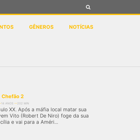
NTOS
GÊNEROS
NOTÍCIAS
 Chefão 2
14 ANOS
202 MIN
culo XX. Após a máfia local matar sua
ovem Vito (Robert De Niro) foge da sua
cília e vai para a Améri...