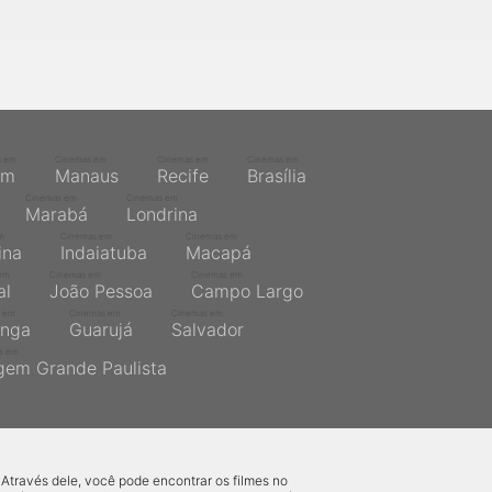
s em
Cinemas em
Cinemas em
Cinemas em
ém
Manaus
Recife
Brasília
Cinemas em
Cinemas em
Marabá
Londrina
m
Cinemas em
Cinemas em
ina
Indaiatuba
Macapá
em
Cinemas em
Cinemas em
al
João Pessoa
Campo Largo
 em
Cinemas em
Cinemas em
inga
Guarujá
Salvador
s em
gem Grande Paulista
 Através dele, você pode encontrar os filmes no