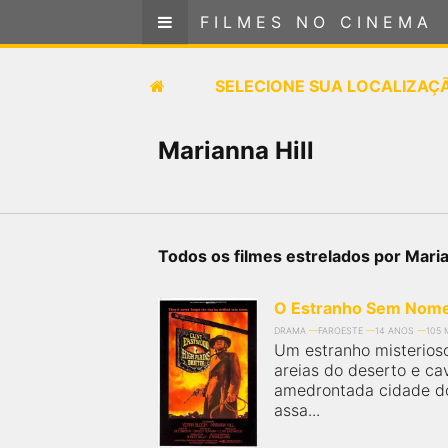
FILMES NO CINEMA
FILMES NO CINEMA
SELECIONE SUA LOCALIZAÇÃO
SELECIONE SUA LOCALIZAÇ
FILMES EM CARTAZ
Marianna Hill
PRÓXIMOS LANÇAMENTOS
GÊNEROS
Todos os filmes estrelados por Maria
NOTÍCIAS
O Estranho Sem Nom
DRAMA
FAROESTE
14 ANOS
105 
PÁGINA INICIAL
Um estranho misterios
areias do deserto e ca
amedrontada cidade do
FilmesNoCinema.com.br
é o maior localizador de
assa...
filmes e sessões de cinema no Brasil. Através dele,
você pode encontrar os filmes no cinema mais