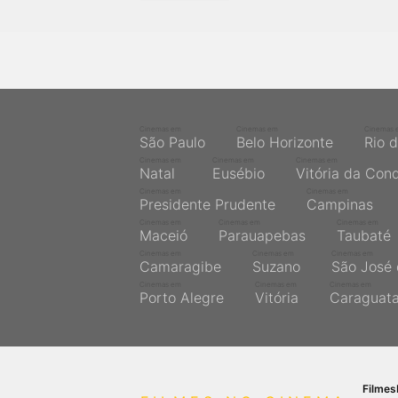
próximos a você ou a qualquer cidade em território
brasileiro. Você pode também acessar informações
sobre cinemas, horários, assistir aos trailers e muito
mais.
Cinemas em
Cinemas em
Cinemas 
São Paulo
Belo Horizonte
Rio 
Cinemas em
Cinemas em
Cinemas em
Natal
Eusébio
Vitória da Con
Cinemas em
Cinemas em
Presidente Prudente
Campinas
Cinemas em
Cinemas em
Cinemas em
Maceió
Parauapebas
Taubaté
Cinemas em
Cinemas em
Cinemas em
Camaragibe
Suzano
São José 
Cinemas em
Cinemas em
Cinemas em
Porto Alegre
Vitória
Caraguat
Filme