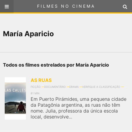
FILMES NO CINEMA
FILMES NO CINEMA
SELECIONE SUA LOCALIZAÇÃO
María Aparicio
ou
selecione sua localização
FILMES EM CARTAZ
PRÓXIMOS LANÇAMENTOS
Todos os filmes estrelados por María Aparicio
GÊNEROS
AS RUAS
NOTÍCIAS
FICÇÃO
DOCUMENTÁRIO
DRAMA
VERIFIQUE A CLASSIFICAÇÃO
81 MIN
Em Puerto Pirámides, uma pequena cidade
PÁGINA INICIAL
da Patagônia argentina, as ruas não têm
nome. Julia, professora da única escola
local, desenvolve...
FilmesNoCinema.com.br
é o maior localizador de filmes e
sessões de cinema no Brasil. Através dele, você pode
encontrar os filmes no cinema mais próximos a você ou a