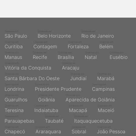
qualquer cidade em território brasileiro. Você pode também
acessar informações sobre cinemas, horários, assistir aos
trailers e muito mais.
Cinemas em
Cinemas em
Cinemas em
São Paulo
Belo Horizonte
Rio de Janeiro
Cinemas em
Cinemas em
Cinemas em
Cinemas em
Curitiba
Contagem
Fortaleza
Belém
Cinemas em
Cinemas em
Cinemas em
Cinemas em
Cinemas em
Manaus
Recife
Brasília
Natal
Eusébio
Cinemas em
Cinemas em
Vitória da Conquista
Aracaju
Cinemas em
Cinemas em
Cinemas em
Santa Bárbara Do Oeste
Jundiaí
Marabá
Cinemas em
Cinemas em
Cinemas em
Londrina
Presidente Prudente
Campinas
Cinemas em
Cinemas em
Cinemas em
Guarulhos
Goiânia
Aparecida de Goiânia
Cinemas em
Cinemas em
Cinemas em
Cinemas em
Teresina
Indaiatuba
Macapá
Maceió
Cinemas em
Cinemas em
Cinemas em
Parauapebas
Taubaté
Itaquaquecetuba
Cinemas em
Cinemas em
Cinemas em
Cinemas em
Chapecó
Araraquara
Sobral
João Pessoa