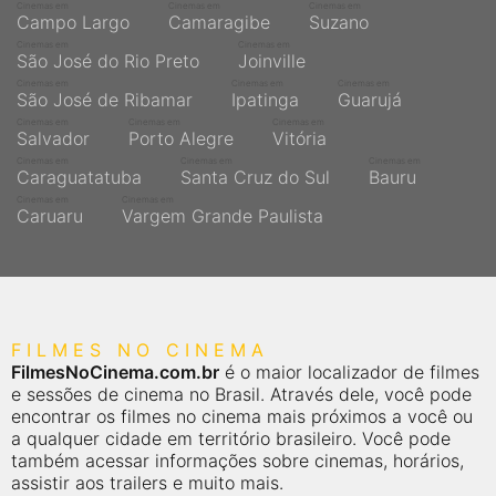
Cinemas em
Cinemas em
Cinemas em
Campo Largo
Camaragibe
Suzano
Cinemas em
Cinemas em
São José do Rio Preto
Joinville
Cinemas em
Cinemas em
Cinemas em
São José de Ribamar
Ipatinga
Guarujá
Cinemas em
Cinemas em
Cinemas em
Salvador
Porto Alegre
Vitória
Cinemas em
Cinemas em
Cinemas em
Caraguatatuba
Santa Cruz do Sul
Bauru
Cinemas em
Cinemas em
Caruaru
Vargem Grande Paulista
FILMES NO CINEMA
FilmesNoCinema.com.br
é o maior localizador de filmes
e sessões de cinema no Brasil. Através dele, você pode
encontrar os filmes no cinema mais próximos a você ou
a qualquer cidade em território brasileiro. Você pode
também acessar informações sobre cinemas, horários,
assistir aos trailers e muito mais.