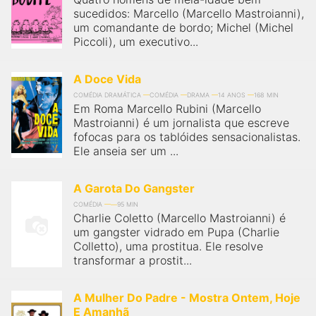
sucedidos: Marcello (Marcello Mastroianni),
um comandante de bordo; Michel (Michel
Piccoli), um executivo...
A Doce Vida
COMÉDIA DRAMÁTICA
COMÉDIA
DRAMA
14 ANOS
168 MIN
Em Roma Marcello Rubini (Marcello
Mastroianni) é um jornalista que escreve
fofocas para os tablóides sensacionalistas.
Ele anseia ser um ...
A Garota Do Gangster
COMÉDIA
95 MIN
Charlie Coletto (Marcello Mastroianni) é
um gangster vidrado em Pupa (Charlie
Colletto), uma prostitua. Ele resolve
transformar a prostit...
A Mulher Do Padre - Mostra Ontem, Hoje
E Amanhã