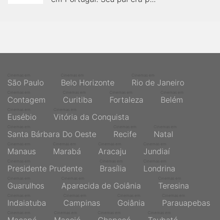
Cinemas em
Cinemas em
Cinemas em
São Paulo
Belo Horizonte
Rio de Janeiro
Cinemas em
Cinemas em
Cinemas em
Cinemas em
Contagem
Curitiba
Fortaleza
Belém
Cinemas em
Cinemas em
Eusébio
Vitória da Conquista
Cinemas em
Cinemas em
Cinemas em
Santa Bárbara Do Oeste
Recife
Natal
Cinemas em
Cinemas em
Cinemas em
Cinemas em
Manaus
Marabá
Aracaju
Jundiaí
Cinemas em
Cinemas em
Cinemas em
Presidente Prudente
Brasília
Londrina
Cinemas em
Cinemas em
Cinemas em
Guarulhos
Aparecida de Goiânia
Teresina
Cinemas em
Cinemas em
Cinemas em
Cinemas em
Indaiatuba
Campinas
Goiânia
Parauapebas
Cinemas em
Cinemas em
Cinemas em
Cinemas em