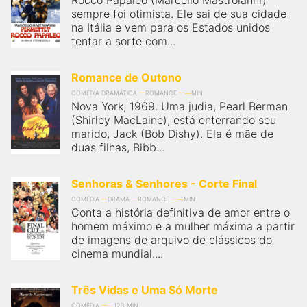
Rocco Papaleo (Marcello Mastroianni)
sempre foi otimista. Ele sai de sua cidade
na Itália e vem para os Estados unidos
tentar a sorte com...
Romance de Outono
COMÉDIA DRAMÁTICA
ROMANCE
MIN
Nova York, 1969. Uma judia, Pearl Berman
(Shirley MacLaine), está enterrando seu
marido, Jack (Bob Dishy). Ela é mãe de
duas filhas, Bibb...
Senhoras & Senhores - Corte Final
COMÉDIA
DRAMA
ROMANCE
MIN
Conta a história definitiva de amor entre o
homem máximo e a mulher máxima a partir
de imagens de arquivo de clássicos do
cinema mundial....
Três Vidas e Uma Só Morte
COMÉDIA
123 MIN