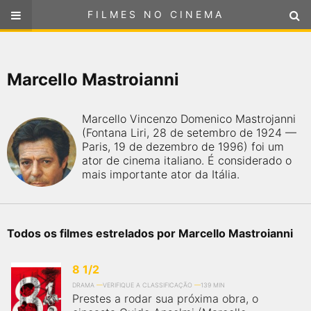
FILMES NO CINEMA
FILMES NO CINEMA
SELECIONE SUA LOCALIZAÇÃO
Marcello Mastroianni
ou
selecione sua localização
FILMES EM CARTAZ
Marcello Vincenzo Domenico Mastrojanni
PRÓXIMOS LANÇAMENTOS
(Fontana Liri, 28 de setembro de 1924 —
Paris, 19 de dezembro de 1996) foi um
ator de cinema italiano. É considerado o
GÊNEROS
mais importante ator da Itália.
NOTÍCIAS
Todos os filmes estrelados por Marcello Mastroianni
PÁGINA INICIAL
8 1/2
FilmesNoCinema.com.br
é o maior localizador de filmes e
DRAMA
VERIFIQUE A CLASSIFICAÇÃO
139 MIN
sessões de cinema no Brasil. Através dele, você pode
Prestes a rodar sua próxima obra, o
encontrar os filmes no cinema mais próximos a você ou a