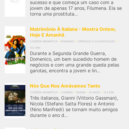
sucesso e que começa um caso com a
jovem de apenas 17 anos, Filumena. Ela se
torna uma prostituta...
Matrimônio À Italiana - Mostra Ontem,
Hoje E Amanhã
COMÉDIA DRAMÁTICA
ROMANCE
VERIFIQUE A CLASSIFICAÇÃO
102 MIN
Durante a Segunda Grande Guerra,
Domenico, um bem sucedido homem de
negócios e com uma grande queda pelas
garotas, encontra a jovem e lin...
Nós Que Nos Amávamos Tanto
COMÉDIA DRAMÁTICA
COMÉDIA
DRAMA
14 ANOS
124 MIN
Três italianos, Gianni (Vittorio Gassman),
Nicola (Stefano Satta Flores) e Antonio
(Nino Manfredi) se tornam muito amigos
durante o ano d...