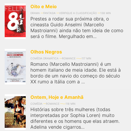
Oito e Meio
DRAMA
FANTASIA
VERIFIQUE A CLASSIFICAÇÃO
138 MIN
Prestes a rodar sua próxima obra, o
cineasta Guido Anselmi (Marcello
Mastroianni) ainda não tem ideia de como
será o filme. Mergulhado em...
Olhos Negros
COMÉDIA DRAMÁTICA
ROMANCE
117 MIN
Romano (Marcello Mastroianni) é um
homem italiano de meia idade. Ele está à
bordo de um navio do começo do século
XX rumo a Itália com a ...
Ontem, Hoje e Amanhã
COMÉDIA
ROMANCE
118 MIN
Histórias sobre três mulheres (todas
interpretadas por Sophia Loren) muito
diferentes e os homens que elas atraem.
Adelina vende cigarros...