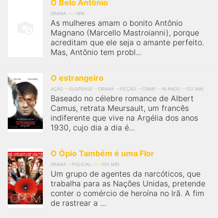
O Belo Antônio
DRAMA
MIN
As mulheres amam o bonito Antônio
Magnano (Marcello Mastroianni), porque
acreditam que ele seja o amante perfeito.
Mas, Antônio tem probl...
O estrangeiro
AÇÃO
SUSPENSE
DRAMA
FICÇÃO
CRIME
16 ANOS
122 MIN
Baseado no célebre romance de Albert
Camus, retrata Meursault, um francês
indiferente que vive na Argélia dos anos
1930, cujo dia a dia é...
O Ópio Também é uma Flor
DRAMA
POLICIAL
100 MIN
Um grupo de agentes da narcóticos, que
trabalha para as Nações Unidas, pretende
conter o comércio de heroína no Irã. A fim
de rastrear a ...