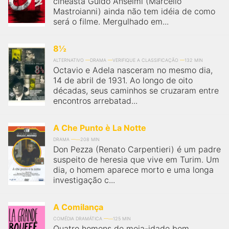
cineasta Guido Anselmi (Marcello
qualquer cidade em território brasileiro. Você pode também
acessar informações sobre cinemas, horários, assistir aos
Mastroianni) ainda não tem idéia de como
trailers e muito mais.
será o filme. Mergulhado em...
8½
ALTERNATIVO
DRAMA
VERIFIQUE A CLASSIFICAÇÃO
132 MIN
Octavio e Adela nasceram no mesmo dia,
14 de abril de 1931. Ao longo de oito
décadas, seus caminhos se cruzaram entre
encontros arrebatad...
A Che Punto è La Notte
DRAMA
208 MIN
Don Pezza (Renato Carpentieri) é um padre
suspeito de heresia que vive em Turim. Um
dia, o homem aparece morto e uma longa
investigação c...
A Comilança
COMÉDIA DRAMÁTICA
125 MIN
Quatro homens de meia-idade bem