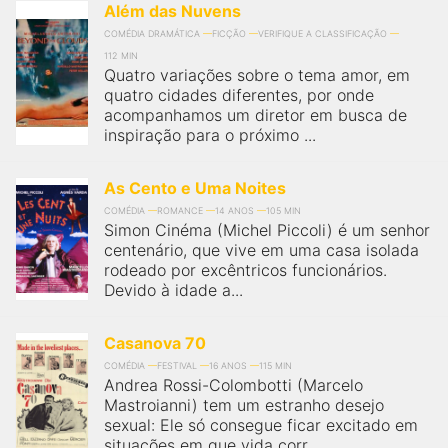
Além das Nuvens
COMÉDIA DRAMÁTICA
FICÇÃO
VERIFIQUE A CLASSIFICAÇÃO
112 MIN
Quatro variações sobre o tema amor, em
quatro cidades diferentes, por onde
acompanhamos um diretor em busca de
inspiração para o próximo ...
As Cento e Uma Noites
COMÉDIA
ROMANCE
14 ANOS
105 MIN
Simon Cinéma (Michel Piccoli) é um senhor
centenário, que vive em uma casa isolada
rodeado por excêntricos funcionários.
Devido à idade a...
Casanova 70
COMÉDIA
FESTIVAL
16 ANOS
115 MIN
Andrea Rossi-Colombotti (Marcelo
Mastroianni) tem um estranho desejo
sexual: Ele só consegue ficar excitado em
situações em que vida corr...