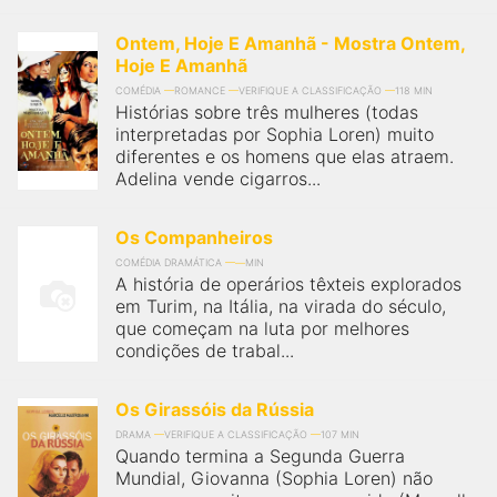
Ontem, Hoje E Amanhã - Mostra Ontem,
Hoje E Amanhã
COMÉDIA
ROMANCE
VERIFIQUE A CLASSIFICAÇÃO
118 MIN
Histórias sobre três mulheres (todas
interpretadas por Sophia Loren) muito
diferentes e os homens que elas atraem.
Adelina vende cigarros...
Os Companheiros
COMÉDIA DRAMÁTICA
MIN
A história de operários têxteis explorados
em Turim, na Itália, na virada do século,
que começam na luta por melhores
condições de trabal...
Os Girassóis da Rússia
DRAMA
VERIFIQUE A CLASSIFICAÇÃO
107 MIN
Quando termina a Segunda Guerra
Mundial, Giovanna (Sophia Loren) não