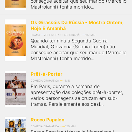
consegue aceitar que seu marido (Marcello
Mastroianni) tenha morrido...
Os Girassóis Da Rússia - Mostra Ontem,
Hoje E Amanhã
DRAMA
VERIFIQUE A CLASSIFICAÇÃO
107 MIN
Quando termina a Segunda Guerra
Mundial, Giovanna (Sophia Loren) não
consegue aceitar que seu marido (Marcello
Mastroianni) tenha morrido...
Prêt-à-Porter
COMÉDIA DRAMÁTICA
MIN
Em Paris, durante a semana de
apresentação das coleções prêt-à-porter,
vários personagens se cruzam em sub-
tramas. Paralelamente aos desf...
Rocco Papaleo
COMÉDIA DRAMÁTICA
120 MIN