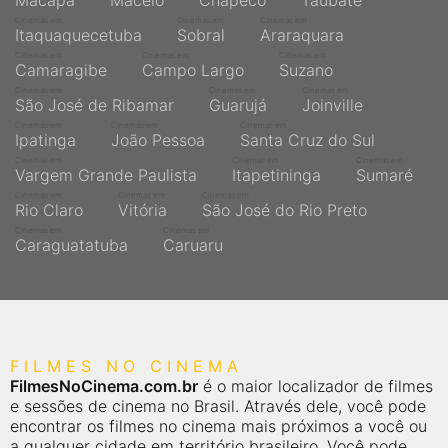
Macapá
Maceió
Chapecó
Taubaté
Cinemas em
Cinemas em
Cinemas em
Itaquaquecetuba
Sobral
Araraquara
Cinemas em
Cinemas em
Cinemas em
Camaragibe
Campo Largo
Suzano
Cinemas em
Cinemas em
Cinemas em
São José de Ribamar
Guarujá
Joinville
Cinemas em
Cinemas em
Cinemas em
Ipatinga
João Pessoa
Santa Cruz do Sul
Cinemas em
Cinemas em
Cinemas em
Vargem Grande Paulista
Itapetininga
Sumaré
Cinemas em
Cinemas em
Cinemas em
Rio Claro
Vitória
São José do Rio Preto
Cinemas em
Cinemas em
Caraguatatuba
Caruaru
FILMES NO CINEMA
FilmesNoCinema.com.br
é o maior localizador de filmes
e sessões de cinema no Brasil. Através dele, você pode
encontrar os filmes no cinema mais próximos a você ou
a qualquer cidade em território brasileiro. Você pode