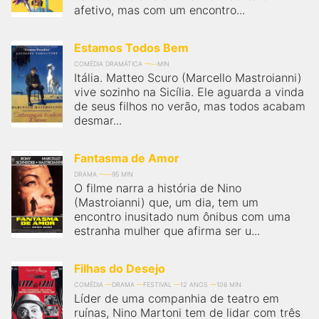
afetivo, mas com um encontro...
Estamos Todos Bem
COMÉDIA DRAMÁTICA
MIN
Itália. Matteo Scuro (Marcello Mastroianni)
vive sozinho na Sicília. Ele aguarda a vinda
de seus filhos no verão, mas todos acabam
desmar...
Fantasma de Amor
DRAMA
95 MIN
O filme narra a história de Nino
(Mastroianni) que, um dia, tem um
encontro inusitado num ônibus com uma
estranha mulher que afirma ser u...
Filhas do Desejo
COMÉDIA
DRAMA
FESTIVAL
12 ANOS
106 MIN
Líder de uma companhia de teatro em
ruínas, Nino Martoni tem de lidar com três