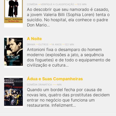
COMÉDIA
VERIFIQUE A CLASSIFICAÇÃO
103 MIN
Ao descobrir que seu namorado é casado,
a jovem Valeria Billi (Sophia Loren) tenta o
suicídio. No hospital, ela conhece o padre
Don Mario...
A Noite
DRAMA
OUTROS
14 ANOS
122 MIN
Antonioni fixa o desamparo do homem
moderno (explosões a jato, a sequência
dos foguetes) e de todo o equipamento de
civilização e cultura...
Ádua e Suas Companheiras
COMÉDIA DRAMÁTICA
MIN
Quando um bordel fecha por causa de
novas leis, quatro das prostitutas decidem
entrar no negócio que funciona um
restaurante. Infelizment...