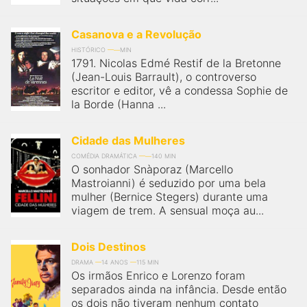
Casanova e a Revolução
HISTÓRICO
MIN
1791. Nicolas Edmé Restif de la Bretonne
(Jean-Louis Barrault), o controverso
escritor e editor, vê a condessa Sophie de
la Borde (Hanna ...
Cidade das Mulheres
COMÉDIA DRAMÁTICA
140 MIN
O sonhador Snàporaz (Marcello
Mastroianni) é seduzido por uma bela
mulher (Bernice Stegers) durante uma
viagem de trem. A sensual moça au...
Dois Destinos
DRAMA
14 ANOS
115 MIN
Os irmãos Enrico e Lorenzo foram
separados ainda na infância. Desde então
os dois não tiveram nenhum contato