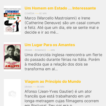
Um Homem em Estado ... Interessante
COMÉDIA
92 MIN
Marco (Marcello Mastroianni) e Irene
(Catherine Deneuve) são um casal comum
e feliz. Até que um dia, ele se sente mal e
decide e ir ao mé...
Um Lugar Para os Amantes
DRAMA
ROMANCE
MIN
Uma divorcida inglesa reencontra um flerte
do passado durante férias na Itália. Porém
à medida que a relação dos dois se
transforma em al...
Viagem ao Princípio do Mundo
DRAMA
95 MIN
Afonso (Jean-Yves Gautier) é um ator
francês que está trabalhando em um
longa-metragem cujas filmagens ocorrem
em Portugal. Seu pai era p...