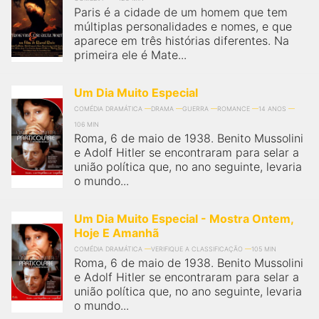
Paris é a cidade de um homem que tem
múltiplas personalidades e nomes, e que
aparece em três histórias diferentes. Na
primeira ele é Mate...
Um Dia Muito Especial
COMÉDIA DRAMÁTICA
DRAMA
GUERRA
ROMANCE
14 ANOS
106 MIN
Roma, 6 de maio de 1938. Benito Mussolini
e Adolf Hitler se encontraram para selar a
união política que, no ano seguinte, levaria
o mundo...
Um Dia Muito Especial - Mostra Ontem,
Hoje E Amanhã
COMÉDIA DRAMÁTICA
VERIFIQUE A CLASSIFICAÇÃO
105 MIN
Roma, 6 de maio de 1938. Benito Mussolini
e Adolf Hitler se encontraram para selar a
união política que, no ano seguinte, levaria
o mundo...