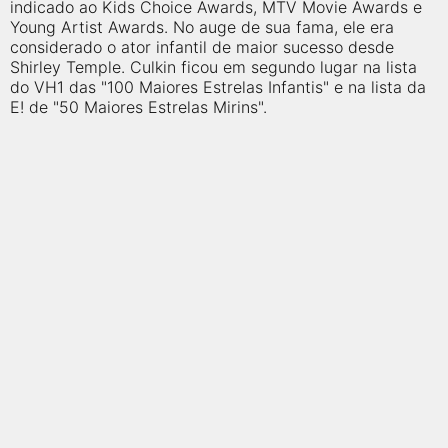
qualquer cidade em território brasileiro. Você pode também
indicado ao Kids Choice Awards, MTV Movie Awards e
acessar informações sobre cinemas, horários, assistir aos
Young Artist Awards. No auge de sua fama, ele era
trailers e muito mais.
considerado o ator infantil de maior sucesso desde
Shirley Temple. Culkin ficou em segundo lugar na lista
do VH1 das "100 Maiores Estrelas Infantis" e na lista da
E! de "50 Maiores Estrelas Mirins".