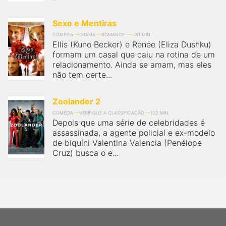
Sexo e Mentiras
COMÉDIA
DRAMA
ROMANCE
81 MIN
Ellis (Kuno Becker) e Renée (Eliza Dushku)
formam um casal que caiu na rotina de um
relacionamento. Ainda se amam, mas eles
não tem certe...
Zoolander 2
COMÉDIA
VERIFIQUE A CLASSIFICAÇÃO
102 MIN
Depois que uma série de celebridades é
assassinada, a agente policial e ex-modelo
de biquíni Valentina Valencia (Penélope
Cruz) busca o e...