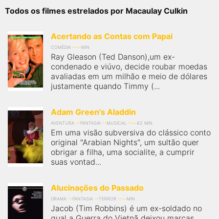
Todos os filmes estrelados por Macaulay Culkin
Acertando as Contas com Papai
COMÉDIA
MIN
Ray Gleason (Ted Danson),um ex-
condenado e viúvo, decide roubar moedas
avaliadas em um milhão e meio de dólares
justamente quando Timmy (...
Adam Green's Aladdin
AVENTURA
FANTASIA
MUSICAL
82 MIN
Em uma visão subversiva do clássico conto
original "Arabian Nights", um sultão quer
obrigar a filha, uma socialite, a cumprir
suas vontad...
Alucinações do Passado
DRAMA
FANTASIA
TERROR
MIN
Jacob (Tim Robbins) é um ex-soldado no
qual a Guerra do Vietnã deixou marcas