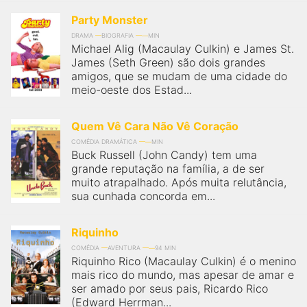
Party Monster
DRAMA
BIOGRAFIA
MIN
Michael Alig (Macaulay Culkin) e James St.
James (Seth Green) são dois grandes
amigos, que se mudam de uma cidade do
meio-oeste dos Estad...
Quem Vê Cara Não Vê Coração
COMÉDIA DRAMÁTICA
MIN
Buck Russell (John Candy) tem uma
grande reputação na família, a de ser
muito atrapalhado. Após muita relutância,
sua cunhada concorda em...
Riquinho
COMÉDIA
AVENTURA
94 MIN
Riquinho Rico (Macaulay Culkin) é o menino
mais rico do mundo, mas apesar de amar e
ser amado por seus pais, Ricardo Rico
(Edward Herrman...