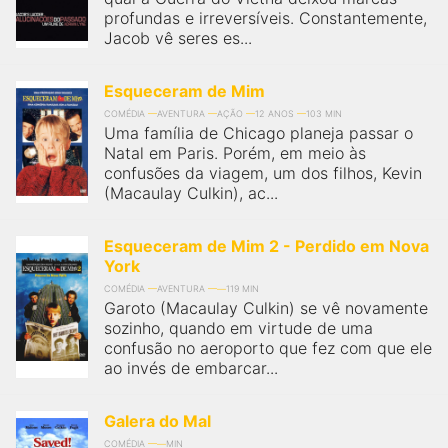
profundas e irreversíveis. Constantemente,
Jacob vê seres es...
Esqueceram de Mim
COMÉDIA
AVENTURA
AÇÃO
12 ANOS
103 MIN
Uma família de Chicago planeja passar o
Natal em Paris. Porém, em meio às
confusões da viagem, um dos filhos, Kevin
(Macaulay Culkin), ac...
Esqueceram de Mim 2 - Perdido em Nova
York
COMÉDIA
AVENTURA
119 MIN
Garoto (Macaulay Culkin) se vê novamente
sozinho, quando em virtude de uma
confusão no aeroporto que fez com que ele
ao invés de embarcar...
Galera do Mal
COMÉDIA
MIN