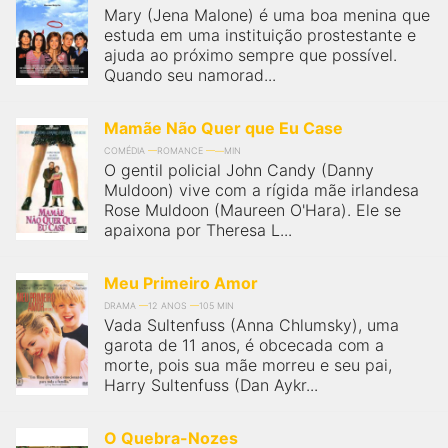
Mary (Jena Malone) é uma boa menina que
estuda em uma instituição prostestante e
ajuda ao próximo sempre que possível.
Quando seu namorad...
Mamãe Não Quer que Eu Case
COMÉDIA
ROMANCE
MIN
O gentil policial John Candy (Danny
Muldoon) vive com a rígida mãe irlandesa
Rose Muldoon (Maureen O'Hara). Ele se
apaixona por Theresa L...
Meu Primeiro Amor
DRAMA
12 ANOS
105 MIN
Vada Sultenfuss (Anna Chlumsky), uma
garota de 11 anos, é obcecada com a
morte, pois sua mãe morreu e seu pai,
Harry Sultenfuss (Dan Aykr...
O Quebra-Nozes