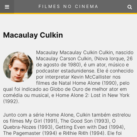
FILMES NO CINEMA
FILMES NO CINEMA
SELECIONE SUA LOCALIZAÇÃO
Macaulay Culkin
ou
selecione sua localização
FILMES EM CARTAZ
Macaulay Macaulay Culkin Culkin, nascido
PRÓXIMOS LANÇAMENTOS
Macaulay Carson Culkin, (Nova Iorque, 26
de agosto de 1980), é um ator, músico e
podcaster estadunidense. Ele é conhecido
GÊNEROS
por interpretar Kevin McCallister nos
filmes de Natal Home Alone (1990), pelo
qual foi indicado ao Globo de Ouro de melhor ator em
NOTÍCIAS
comédia ou musical, e Home Alone 2: Lost in New York
(1992).
PÁGINA INICIAL
Junto com a série Home Alone, Culkin também estrelou
os filmes My Girl (1991), The Good Son (1993), O
FilmesNoCinema.com.br
é o maior localizador de filmes e
Quebra-Nozes (1993), Getting Even with Dad (1994),
sessões de cinema no Brasil. Através dele, você pode
encontrar os filmes no cinema mais próximos a você ou a
The Pagemaster (1994) e Ri¢hie Ri¢h (1994). Ele foi