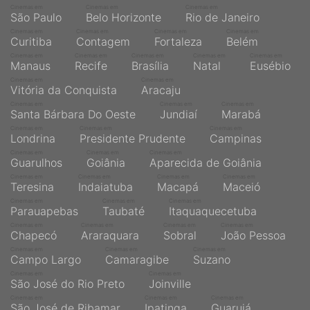
Cinemas em
Cinemas em
Cinemas em
São Paulo
Belo Horizonte
Rio de Janeiro
Cinemas em
Cinemas em
Cinemas em
Cinemas em
Curitiba
Contagem
Fortaleza
Belém
Cinemas em
Cinemas em
Cinemas em
Cinemas em
Cinemas em
Manaus
Recife
Brasília
Natal
Eusébio
Cinemas em
Cinemas em
Vitória da Conquista
Aracaju
Cinemas em
Cinemas em
Cinemas em
Santa Bárbara Do Oeste
Jundiaí
Marabá
Cinemas em
Cinemas em
Cinemas em
Londrina
Presidente Prudente
Campinas
Cinemas em
Cinemas em
Cinemas em
Guarulhos
Goiânia
Aparecida de Goiânia
Cinemas em
Cinemas em
Cinemas em
Cinemas em
Teresina
Indaiatuba
Macapá
Maceió
Cinemas em
Cinemas em
Cinemas em
Parauapebas
Taubaté
Itaquaquecetuba
Cinemas em
Cinemas em
Cinemas em
Cinemas em
Chapecó
Araraquara
Sobral
João Pessoa
Cinemas em
Cinemas em
Cinemas em
Campo Largo
Camaragibe
Suzano
Cinemas em
Cinemas em
São José do Rio Preto
Joinville
Cinemas em
Cinemas em
Cinemas em
São José de Ribamar
Ipatinga
Guarujá