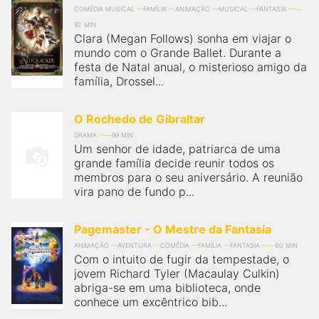
COMÉDIA MUSICAL
FAMÍLIA
ANIMAÇÃO
MUSICAL
FANTASIA
92 MIN
Clara (Megan Follows) sonha em viajar o
mundo com o Grande Ballet. Durante a
festa de Natal anual, o misterioso amigo da
família, Drossel...
O Rochedo de Gibraltar
DRAMA
99 MIN
Um senhor de idade, patriarca de uma
grande família decide reunir todos os
membros para o seu aniversário. A reunião
vira pano de fundo p...
Pagemaster - O Mestre da Fantasia
ANIMAÇÃO
AVENTURA
COMÉDIA
FAMÍLIA
FANTASIA
80 MIN
Com o intuito de fugir da tempestade, o
jovem Richard Tyler (Macaulay Culkin)
abriga-se em uma biblioteca, onde
conhece um excêntrico bib...