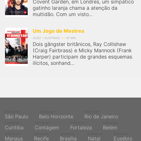
Covent Garden, em Londres, um simpático
gatinho laranja chama a atenção da
multidão. Com um visto...
Um Jogo de Mestres
AÇÃO
SUSPENSE
97 MIN
Dois gângster britânicos, Ray Collishaw
(Craig Fairbrass) e Micky Mannock (Frank
Harper) participam de grandes esquemas
ilícitos, sonhand...
Cinemas em
Cinemas em
Cinemas em
São Paulo
Belo Horizonte
Rio de Janeiro
Cinemas em
Cinemas em
Cinemas em
Cinemas em
Curitiba
Contagem
Fortaleza
Belém
Cinemas em
Cinemas em
Cinemas em
Cinemas em
Cinemas em
Manaus
Recife
Brasília
Natal
Eusébio