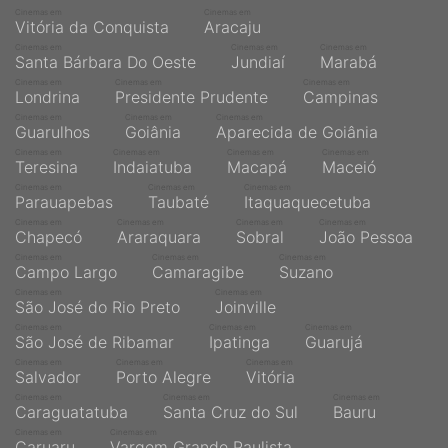
Cinemas em
Cinemas em
Vitória da Conquista
Aracaju
Cinemas em
Cinemas em
Cinemas em
Santa Bárbara Do Oeste
Jundiaí
Marabá
Cinemas em
Cinemas em
Cinemas em
Londrina
Presidente Prudente
Campinas
Cinemas em
Cinemas em
Cinemas em
Guarulhos
Goiânia
Aparecida de Goiânia
Cinemas em
Cinemas em
Cinemas em
Cinemas em
Teresina
Indaiatuba
Macapá
Maceió
Cinemas em
Cinemas em
Cinemas em
Parauapebas
Taubaté
Itaquaquecetuba
Cinemas em
Cinemas em
Cinemas em
Cinemas em
Chapecó
Araraquara
Sobral
João Pessoa
Cinemas em
Cinemas em
Cinemas em
Campo Largo
Camaragibe
Suzano
Cinemas em
Cinemas em
São José do Rio Preto
Joinville
Cinemas em
Cinemas em
Cinemas em
São José de Ribamar
Ipatinga
Guarujá
Cinemas em
Cinemas em
Cinemas em
Salvador
Porto Alegre
Vitória
Cinemas em
Cinemas em
Cinemas em
Caraguatatuba
Santa Cruz do Sul
Bauru
Cinemas em
Cinemas em
Caruaru
Vargem Grande Paulista