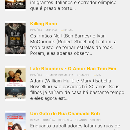
imigrantes italianos e corredor olímpico
que é preso e tortu...
Killing Bono
COMÉDIA
MUSICAL
113 MIN
Os irmãos Neil (Ben Barnes) e Ivan
McCormick (Robert Sheehan) tentam, a
todo custo, se tornar estrelas do rock.
Porém, eles apenas observ...
Late Bloomers - O Amor Não Tem Fim
COMÉDIA
COMÉDIA DRAMÁTICA
ROMANCE
MIN
Adam (William Hurt) e Mary (Isabella
Rossellini) são casados há 30 anos. Seus
filhos já saíram de casa há bastante tempo
e eles agora est...
Um Gato de Rua Chamado Bob
DRAMA
COMÉDIA
BIOGRAFIA
12 ANOS
103 MIN
Enquanto trabalhadores lotam as ruas de