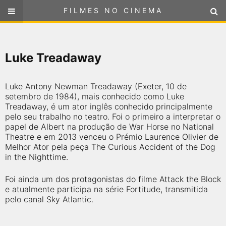
FILMES NO CINEMA
FILMES NO CINEMA
SELECIONE SUA LOCALIZAÇÃO
Luke Treadaway
ou
selecione sua localização
FILMES EM CARTAZ
Luke Antony Newman Treadaway (Exeter, 10 de
PRÓXIMOS LANÇAMENTOS
setembro de 1984), mais conhecido como Luke
Treadaway, é um ator inglês conhecido principalmente
pelo seu trabalho no teatro. Foi o primeiro a interpretar o
GÊNEROS
papel de Albert na produção de War Horse no National
Theatre e em 2013 venceu o Prémio Laurence Olivier de
Melhor Ator pela peça The Curious Accident of the Dog
NOTÍCIAS
in the Nighttime.
PÁGINA INICIAL
Foi ainda um dos protagonistas do filme Attack the Block
e atualmente participa na série Fortitude, transmitida
pelo canal Sky Atlantic.
FilmesNoCinema.com.br
é o maior localizador de filmes e
sessões de cinema no Brasil. Através dele, você pode
encontrar os filmes no cinema mais próximos a você ou a