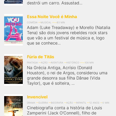
destrói um carro. Assustad...
Essa Noite Você é Minha
COMÉDIA
MUSICAL
83 MIN
Adam (Luke Treadaway) e Morello (Natalia
Tena) são dois jovens rebeldes rock stars
que vão a um festival de música e, logo
que se conhece...
Fúria de Titãs
FANTASIA
AÇÃO
AVENTURA
HISTÓRICO
106 MIN
Na Grécia Antiga, Acrísio (Donald
Houston), o rei de Argos, considerou uma
grande desonra sua filha Dânae (Vida
Taylor), que é solteira, ...
Invencível
DRAMA
GUERRA
BIOGRAFIA
AÇÃO
INFANTIL
12 ANOS
0 MIN
Cinebiografia conta a história de Louis
Zamperini (Jack O'Connell), filho de