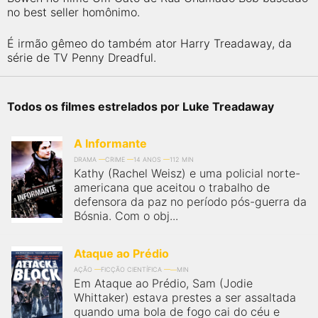
no best seller homônimo.
É irmão gêmeo do também ator Harry Treadaway, da
série de TV Penny Dreadful.
Todos os filmes estrelados por Luke Treadaway
A Informante
DRAMA
CRIME
14 ANOS
112 MIN
Kathy (Rachel Weisz) e uma policial norte-
americana que aceitou o trabalho de
defensora da paz no período pós-guerra da
Bósnia. Com o obj...
Ataque ao Prédio
AÇÃO
FICÇÃO CIENTÍFICA
MIN
Em Ataque ao Prédio, Sam (Jodie
Whittaker) estava prestes a ser assaltada
quando uma bola de fogo cai do céu e