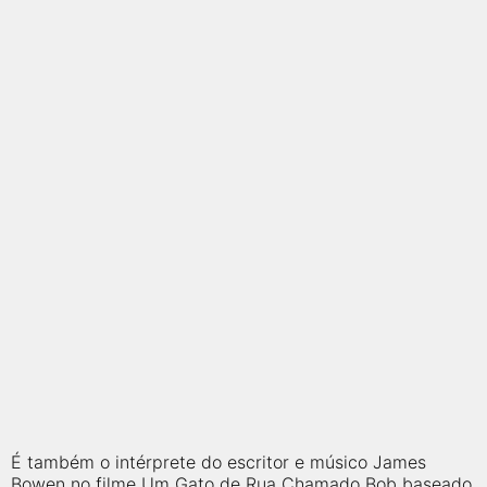
qualquer cidade em território brasileiro. Você pode também
acessar informações sobre cinemas, horários, assistir aos
trailers e muito mais.
É também o intérprete do escritor e músico James
Bowen no filme Um Gato de Rua Chamado Bob baseado