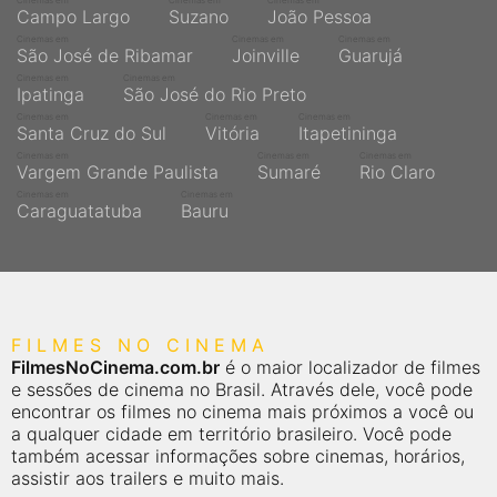
Cinemas em
Cinemas em
Cinemas em
Campo Largo
Suzano
João Pessoa
Cinemas em
Cinemas em
Cinemas em
São José de Ribamar
Joinville
Guarujá
Cinemas em
Cinemas em
Ipatinga
São José do Rio Preto
Cinemas em
Cinemas em
Cinemas em
Santa Cruz do Sul
Vitória
Itapetininga
Cinemas em
Cinemas em
Cinemas em
Vargem Grande Paulista
Sumaré
Rio Claro
Cinemas em
Cinemas em
Caraguatatuba
Bauru
FILMES NO CINEMA
FilmesNoCinema.com.br
é o maior localizador de filmes
e sessões de cinema no Brasil. Através dele, você pode
encontrar os filmes no cinema mais próximos a você ou
a qualquer cidade em território brasileiro. Você pode
também acessar informações sobre cinemas, horários,
assistir aos trailers e muito mais.