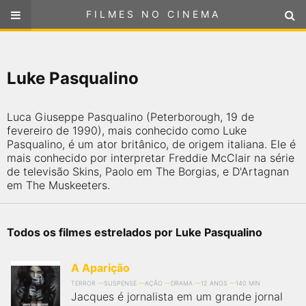
FILMES NO CINEMA
FILMES NO CINEMA
SELECIONE SUA LOCALIZAÇÃO
Luke Pasqualino
ou
selecione sua localização
FILMES EM CARTAZ
Luca Giuseppe Pasqualino (Peterborough, 19 de
PRÓXIMOS LANÇAMENTOS
fevereiro de 1990), mais conhecido como Luke
Pasqualino, é um ator britânico, de origem italiana. Ele é
mais conhecido por interpretar Freddie McClair na série
GÊNEROS
de televisão Skins, Paolo em The Borgias, e D'Artagnan
em The Muskeeters.
NOTÍCIAS
Todos os filmes estrelados por Luke Pasqualino
PÁGINA INICIAL
A Aparição
FilmesNoCinema.com.br
é o maior localizador de filmes e
sessões de cinema no Brasil. Através dele, você pode
TERROR
SUSPENSE
AÇÃO
DRAMA
12 ANOS
140 MIN
encontrar os filmes no cinema mais próximos a você ou a
Jacques é jornalista em um grande jornal