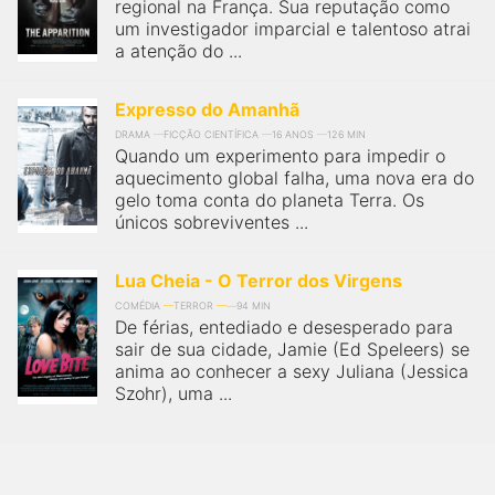
qualquer cidade em território brasileiro. Você pode também
regional na França. Sua reputação como
acessar informações sobre cinemas, horários, assistir aos
um investigador imparcial e talentoso atrai
trailers e muito mais.
a atenção do ...
Expresso do Amanhã
DRAMA
FICÇÃO CIENTÍFICA
16 ANOS
126 MIN
Quando um experimento para impedir o
aquecimento global falha, uma nova era do
gelo toma conta do planeta Terra. Os
únicos sobreviventes ...
Lua Cheia - O Terror dos Virgens
COMÉDIA
TERROR
94 MIN
De férias, entediado e desesperado para
sair de sua cidade, Jamie (Ed Speleers) se
anima ao conhecer a sexy Juliana (Jessica
Szohr), uma ...