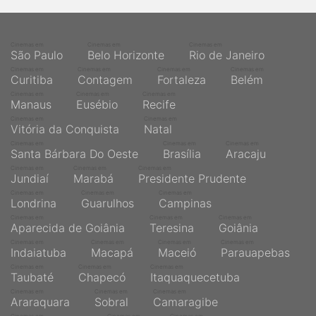
Cinemas em
Cinemas em
Cinemas em
São Paulo
Belo Horizonte
Rio de Janeiro
Cinemas em
Cinemas em
Cinemas em
Cinemas em
Curitiba
Contagem
Fortaleza
Belém
Cinemas em
Cinemas em
Cinemas em
Manaus
Eusébio
Recife
Cinemas em
Cinemas em
Vitória da Conquista
Natal
Cinemas em
Cinemas em
Cinemas em
Santa Bárbara Do Oeste
Brasília
Aracaju
Cinemas em
Cinemas em
Cinemas em
Jundiaí
Marabá
Presidente Prudente
Cinemas em
Cinemas em
Cinemas em
Londrina
Guarulhos
Campinas
Cinemas em
Cinemas em
Cinemas em
Aparecida de Goiânia
Teresina
Goiânia
Cinemas em
Cinemas em
Cinemas em
Cinemas em
Indaiatuba
Macapá
Maceió
Parauapebas
Cinemas em
Cinemas em
Cinemas em
Taubaté
Chapecó
Itaquaquecetuba
Cinemas em
Cinemas em
Cinemas em
Araraquara
Sobral
Camaragibe