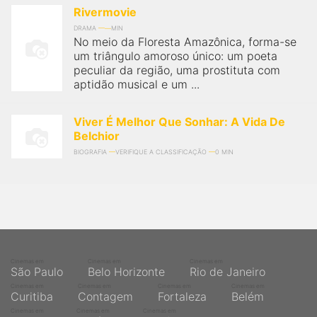
Rivermovie
DRAMA
MIN
No meio da Floresta Amazônica, forma-se
um triângulo amoroso único: um poeta
peculiar da região, uma prostituta com
aptidão musical e um ...
Viver É Melhor Que Sonhar: A Vida De
Belchior
BIOGRAFIA
VERIFIQUE A CLASSIFICAÇÃO
0 MIN
Cinemas em
Cinemas em
Cinemas em
São Paulo
Belo Horizonte
Rio de Janeiro
Cinemas em
Cinemas em
Cinemas em
Cinemas em
Curitiba
Contagem
Fortaleza
Belém
Cinemas em
Cinemas em
Cinemas em