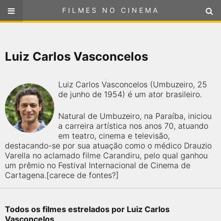
FILMES NO CINEMA
FILMES NO CINEMA
SELECIONE SUA LOCALIZAÇÃO
Luiz Carlos Vasconcelos
ou
selecione sua localização
FILMES EM CARTAZ
Luiz Carlos Vasconcelos (Umbuzeiro, 25
PRÓXIMOS LANÇAMENTOS
de junho de 1954) é um ator brasileiro.
Natural de Umbuzeiro, na Paraíba, iniciou
GÊNEROS
a carreira artística nos anos 70, atuando
em teatro, cinema e televisão,
NOTÍCIAS
destacando-se por sua atuação como o médico Drauzio
Varella no aclamado filme Carandiru, pelo qual ganhou
um prêmio no Festival Internacional de Cinema de
PÁGINA INICIAL
Cartagena.[carece de fontes?]
FilmesNoCinema.com.br
é o maior localizador de filmes e
sessões de cinema no Brasil. Através dele, você pode
Todos os filmes estrelados por Luiz Carlos
encontrar os filmes no cinema mais próximos a você ou a
Vasconcelos