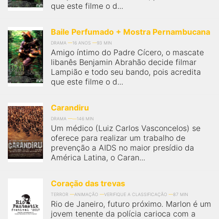
que este filme o d...
Baile Perfumado + Mostra Pernambucana
DRAMA
16 ANOS
93 MIN
Amigo íntimo do Padre Cícero, o mascate
libanês Benjamin Abrahão decide filmar
Lampião e todo seu bando, pois acredita
que este filme o d...
Carandiru
DRAMA
146 MIN
Um médico (Luiz Carlos Vasconcelos) se
oferece para realizar um trabalho de
prevenção a AIDS no maior presídio da
América Latina, o Caran...
Coração das trevas
TERROR
ANIMAÇÃO
VERIFIQUE A CLASSIFICAÇÃO
87 MIN
Rio de Janeiro, futuro próximo. Marlon é um
jovem tenente da polícia carioca com a