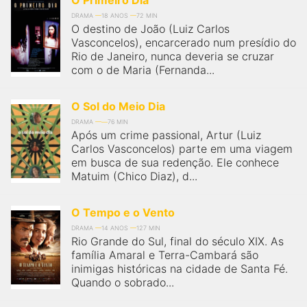
O Primeiro Dia
DRAMA
18 ANOS
72 MIN
O destino de João (Luiz Carlos
Vasconcelos), encarcerado num presídio do
Rio de Janeiro, nunca deveria se cruzar
com o de Maria (Fernanda...
O Sol do Meio Dia
DRAMA
76 MIN
Após um crime passional, Artur (Luiz
Carlos Vasconcelos) parte em uma viagem
em busca de sua redenção. Ele conhece
Matuim (Chico Diaz), d...
O Tempo e o Vento
DRAMA
14 ANOS
127 MIN
Rio Grande do Sul, final do século XIX. As
família Amaral e Terra-Cambará são
inimigas históricas na cidade de Santa Fé.
Quando o sobrado...