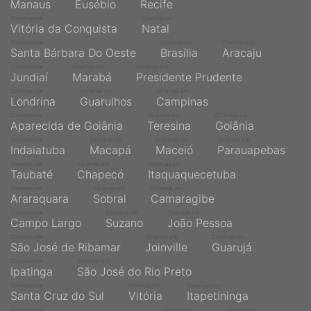
Manaus
Eusébio
Recife
Cinemas em
Cinemas em
Vitória da Conquista
Natal
Cinemas em
Cinemas em
Cinemas em
Santa Bárbara Do Oeste
Brasília
Aracaju
Cinemas em
Cinemas em
Cinemas em
Jundiaí
Marabá
Presidente Prudente
Cinemas em
Cinemas em
Cinemas em
Londrina
Guarulhos
Campinas
Cinemas em
Cinemas em
Cinemas em
Aparecida de Goiânia
Teresina
Goiânia
Cinemas em
Cinemas em
Cinemas em
Cinemas em
Indaiatuba
Macapá
Maceió
Parauapebas
Cinemas em
Cinemas em
Cinemas em
Taubaté
Chapecó
Itaquaquecetuba
Cinemas em
Cinemas em
Cinemas em
Araraquara
Sobral
Camaragibe
Cinemas em
Cinemas em
Cinemas em
Campo Largo
Suzano
João Pessoa
Cinemas em
Cinemas em
Cinemas em
São José de Ribamar
Joinville
Guarujá
Cinemas em
Cinemas em
Ipatinga
São José do Rio Preto
Cinemas em
Cinemas em
Cinemas em
Santa Cruz do Sul
Vitória
Itapetininga
Cinemas em
Cinemas em
Cinemas em