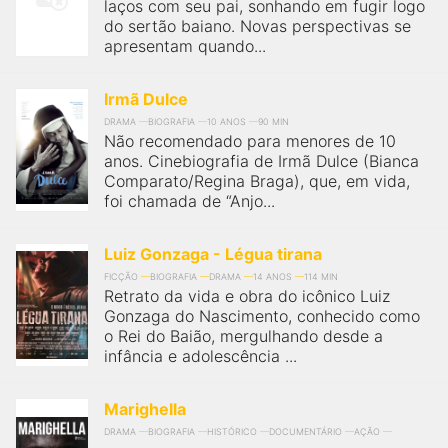
laços com seu pai, sonhando em fugir logo
do sertão baiano. Novas perspectivas se
apresentam quando...
Irmã Dulce
DRAMA
BIOGRAFIA
10 ANOS
90 MIN
Não recomendado para menores de 10
anos. Cinebiografia de Irmã Dulce (Bianca
Comparato/Regina Braga), que, em vida,
foi chamada de “Anjo...
Luiz Gonzaga - Légua tirana
FICÇÃO
BIOGRAFIA
DRAMA
14 ANOS
114 MIN
Retrato da vida e obra do icônico Luiz
Gonzaga do Nascimento, conhecido como
o Rei do Baião, mergulhando desde a
infância e adolescência ...
Marighella
DRAMA
BIOGRAFIA
HISTÓRICO
DOCUMENTÁRIO
AÇÃO