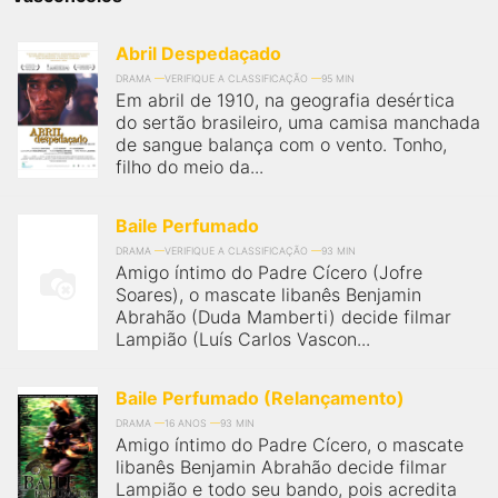
qualquer cidade em território brasileiro. Você pode também
acessar informações sobre cinemas, horários, assistir aos
trailers e muito mais.
Abril Despedaçado
DRAMA
VERIFIQUE A CLASSIFICAÇÃO
95 MIN
Em abril de 1910, na geografia desértica
do sertão brasileiro, uma camisa manchada
de sangue balança com o vento. Tonho,
filho do meio da...
Baile Perfumado
DRAMA
VERIFIQUE A CLASSIFICAÇÃO
93 MIN
Amigo íntimo do Padre Cícero (Jofre
Soares), o mascate libanês Benjamin
Abrahão (Duda Mamberti) decide filmar
Lampião (Luís Carlos Vascon...
Baile Perfumado (Relançamento)
DRAMA
16 ANOS
93 MIN
Amigo íntimo do Padre Cícero, o mascate
libanês Benjamin Abrahão decide filmar
Lampião e todo seu bando, pois acredita