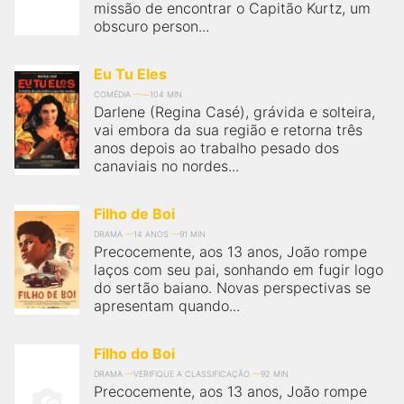
missão de encontrar o Capitão Kurtz, um
obscuro person...
Eu Tu Eles
COMÉDIA
104 MIN
Darlene (Regina Casé), grávida e solteira,
vai embora da sua região e retorna três
anos depois ao trabalho pesado dos
canaviais no nordes...
Filho de Boi
DRAMA
14 ANOS
91 MIN
Precocemente, aos 13 anos, João rompe
laços com seu pai, sonhando em fugir logo
do sertão baiano. Novas perspectivas se
apresentam quando...
Filho do Boi
DRAMA
VERIFIQUE A CLASSIFICAÇÃO
92 MIN
Precocemente, aos 13 anos, João rompe