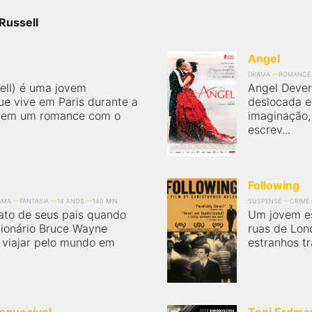
Russell
Angel
DRAMA
ROMANCE
sell) é uma jovem
Angel Dever
ue vive em Paris durante a
deslocada e
 tem um romance com o
imaginação, 
escrev...
Following
AMA
FANTASIA
14 ANOS
140 MIN
SUSPENSE
CRIME
ato de seus pais quando
Um jovem es
ilionário Bruce Wayne
ruas de Lon
e viajar pelo mundo em
estranhos tr