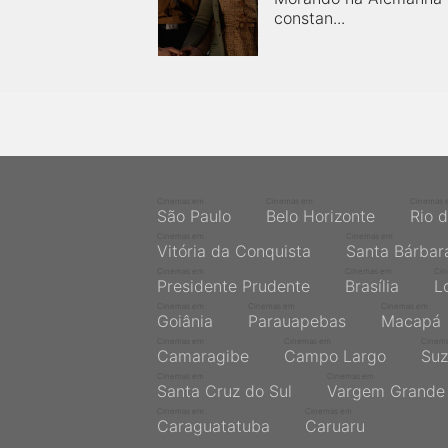
constan...
Cinemas em
Cinemas em
Cinemas 
São Paulo
Belo Horizonte
Rio 
Cinemas em
Cinemas em
Vitória da Conquista
Santa Bárbar
Cinemas em
Cinemas em
Ci
Presidente Prudente
Brasília
L
Cinemas em
Cinemas em
Cinemas em
Goiânia
Parauapebas
Macapá
Cinemas em
Cinemas em
Cinem
Camaragibe
Campo Largo
Suz
Cinemas em
Cinemas em
Santa Cruz do Sul
Vargem Grande 
Cinemas em
Cinemas em
Caraguatatuba
Caruaru