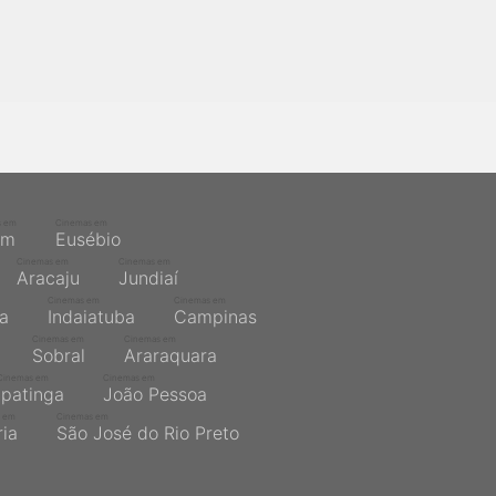
s em
Cinemas em
ém
Eusébio
Cinemas em
Cinemas em
Aracaju
Jundiaí
Cinemas em
Cinemas em
na
Indaiatuba
Campinas
Cinemas em
Cinemas em
Sobral
Araraquara
Cinemas em
Cinemas em
Ipatinga
João Pessoa
 em
Cinemas em
ria
São José do Rio Preto