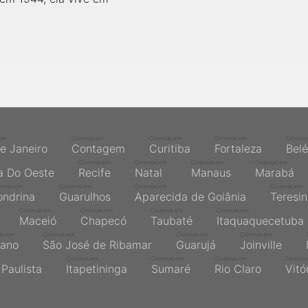
em
Cinemas em
Cinemas em
Cinemas em
Cinema
de Janeiro
Contagem
Curitiba
Fortaleza
Bel
Cinemas em
Cinemas em
Cinemas em
Cinemas em
a Do Oeste
Recife
Natal
Manaus
Marabá
nemas em
Cinemas em
Cinemas em
Cinemas em
ondrina
Guarulhos
Aparecida de Goiânia
Teresi
Cinemas em
Cinemas em
Cinemas em
Cinemas em
Maceió
Chapecó
Taubaté
Itaquaquecetuba
as em
Cinemas em
Cinemas em
Cinemas em
ano
São José de Ribamar
Guarujá
Joinville
Cinemas em
Cinemas em
Cinemas em
Cinemas
Paulista
Itapetininga
Sumaré
Rio Claro
Vitó