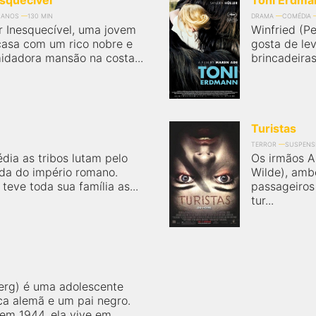
squecível
Toni Erdma
 ANOS
130 MIN
DRAMA
COMÉDIA
 Inesquecível, uma jovem
Winfried (P
casa com um rico nobre e
gosta de le
idadora mansão na costa...
brincadeiras
Turistas
TERROR
SUSPENS
ia as tribos lutam pelo
Os irmãos A
eda do império romano.
Wilde), amb
teve toda sua família as...
passageiros
tur...
erg) é uma adolescente
ca alemã e um pai negro.
em 1944, ela vive em