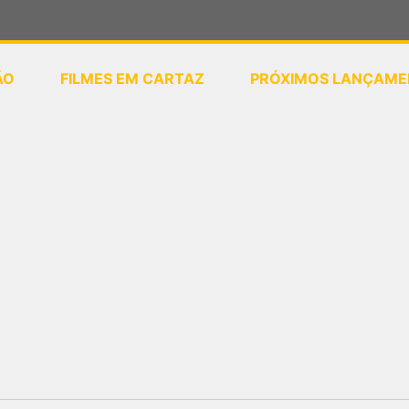
ÃO
FILMES EM CARTAZ
PRÓXIMOS LANÇAME
ou
selecione sua localização