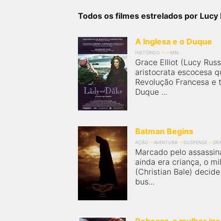
próximos a você ou a qualquer cidade em território
brasileiro. Você pode também acessar informações
Todos os filmes estrelados por Lucy 
sobre cinemas, horários, assistir aos trailers e muito
mais.
A Inglesa e o Duque
HISTÓRICO
MIN
Grace Elliot (Lucy Rus
aristocrata escocesa q
Revolução Francesa e
Duque ...
Batman Begins
AÇÃO
AVENTURA
SUSPENSE
DR
Marcado pelo assassin
ainda era criança, o m
(Christian Bale) decid
bus...