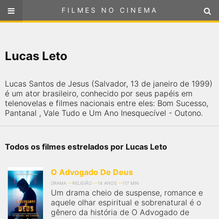
FILMES NO CINEMA
FILMES NO CINEMA
SELECIONE SUA LOCALIZAÇÃO
Lucas Leto
ou
selecione sua localização
FILMES EM CARTAZ
Lucas Santos de Jesus (Salvador, 13 de janeiro de 1999)
PRÓXIMOS LANÇAMENTOS
é um ator brasileiro, conhecido por seus papéis em
telenovelas e filmes nacionais entre eles: Bom Sucesso,
Pantanal , Vale Tudo e Um Ano Inesquecível - Outono.
GÊNEROS
NOTÍCIAS
Todos os filmes estrelados por Lucas Leto
PÁGINA INICIAL
O Advogado De Deus
DRAMA
RELIGIÃO
14 ANOS
117 MIN
Um drama cheio de suspense, romance e
FilmesNoCinema.com.br
é o maior localizador de filmes e
aquele olhar espiritual e sobrenatural é o
sessões de cinema no Brasil. Através dele, você pode
encontrar os filmes no cinema mais próximos a você ou a
gênero da história de O Advogado de