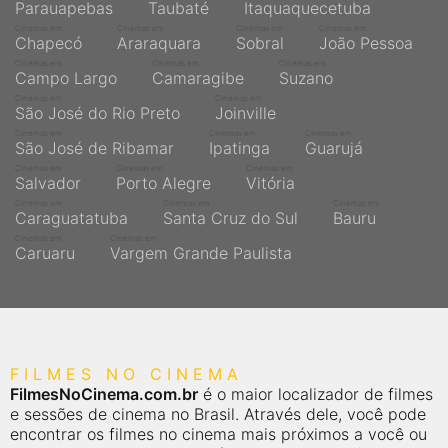
Parauapebas
Taubaté
Itaquaquecetuba
Cinemas em
Cinemas em
Cinemas em
Cinemas em
Chapecó
Araraquara
Sobral
João Pessoa
Cinemas em
Cinemas em
Cinemas em
Campo Largo
Camaragibe
Suzano
Cinemas em
Cinemas em
São José do Rio Preto
Joinville
Cinemas em
Cinemas em
Cinemas em
São José de Ribamar
Ipatinga
Guarujá
Cinemas em
Cinemas em
Cinemas em
Salvador
Porto Alegre
Vitória
Cinemas em
Cinemas em
Cinemas em
Caraguatatuba
Santa Cruz do Sul
Bauru
Cinemas em
Cinemas em
Caruaru
Vargem Grande Paulista
FILMES NO CINEMA
FilmesNoCinema.com.br
é o maior localizador de filmes
e sessões de cinema no Brasil. Através dele, você pode
encontrar os filmes no cinema mais próximos a você ou