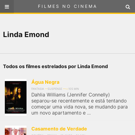
FILMES NO CINEMA
FILMES NO CINEMA
SELECIONE SUA LOCALIZAÇÃO
Linda Emond
ou
selecione sua localização
FILMES EM CARTAZ
PRÓXIMOS LANÇAMENTOS
Todos os filmes estrelados por Linda Emond
GÊNEROS
Água Negra
NOTÍCIAS
FANTASIA
SUSPENSE
105 MIN
Dahlia Williams (Jennifer Connelly)
separou-se recentemente e está tentando
PÁGINA INICIAL
começar uma vida nova, se mudando para
um novo apartamento e ...
FilmesNoCinema.com.br
é o maior localizador de filmes e
sessões de cinema no Brasil. Através dele, você pode
Casamento de Verdade
encontrar os filmes no cinema mais próximos a você ou a