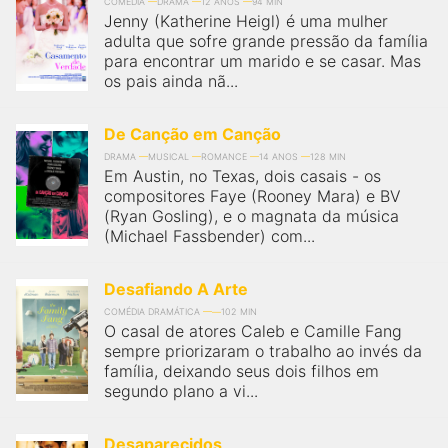
qualquer cidade em território brasileiro. Você pode também
COMÉDIA
DRAMA
12 ANOS
94 MIN
Jenny (Katherine Heigl) é uma mulher
acessar informações sobre cinemas, horários, assistir aos
trailers e muito mais.
adulta que sofre grande pressão da família
para encontrar um marido e se casar. Mas
os pais ainda nã...
De Canção em Canção
DRAMA
MUSICAL
ROMANCE
14 ANOS
128 MIN
Em Austin, no Texas, dois casais - os
compositores Faye (Rooney Mara) e BV
(Ryan Gosling), e o magnata da música
(Michael Fassbender) com...
Desafiando A Arte
COMÉDIA DRAMÁTICA
102 MIN
O casal de atores Caleb e Camille Fang
sempre priorizaram o trabalho ao invés da
família, deixando seus dois filhos em
segundo plano a vi...
Desaparecidos