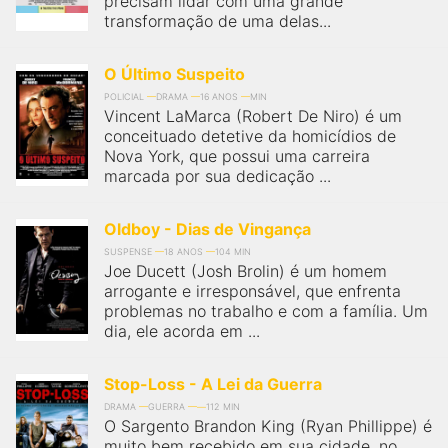
precisam lidar com uma grande
transformação de uma delas...
O Último Suspeito
POLICIAL
DRAMA
16 ANOS
MIN
Vincent LaMarca (Robert De Niro) é um
conceituado detetive da homicídios de
Nova York, que possui uma carreira
marcada por sua dedicação ...
Oldboy - Dias de Vingança
SUSPENSE
18 ANOS
104 MIN
Joe Ducett (Josh Brolin) é um homem
arrogante e irresponsável, que enfrenta
problemas no trabalho e com a família. Um
dia, ele acorda em ...
Stop-Loss - A Lei da Guerra
DRAMA
GUERRA
112 MIN
O Sargento Brandon King (Ryan Phillippe) é
muito bem recebido em sua cidade, no