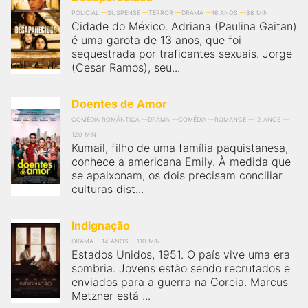
POLICIAL
SUSPENSE
TERROR
DRAMA
16 ANOS
88 MIN
Cidade do México. Adriana (Paulina Gaitan)
é uma garota de 13 anos, que foi
sequestrada por traficantes sexuais. Jorge
(Cesar Ramos), seu...
Doentes de Amor
COMÉDIA ROMÂNTICA
DRAMA
COMÉDIA
ROMANCE
12 ANOS
120 MIN
Kumail, filho de uma família paquistanesa,
conhece a americana Emily. À medida que
se apaixonam, os dois precisam conciliar
culturas dist...
Indignação
DRAMA
14 ANOS
110 MIN
Estados Unidos, 1951. O país vive uma era
sombria. Jovens estão sendo recrutados e
enviados para a guerra na Coreia. Marcus
Metzner está ...