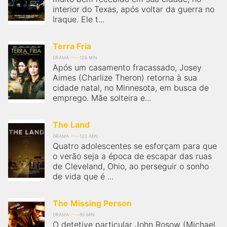
interior do Texas, após voltar da guerra no
Iraque. Ele t...
Terra Fria
DRAMA
126 MIN
Após um casamento fracassado, Josey
Aimes (Charlize Theron) retorna à sua
cidade natal, no Minnesota, em busca de
emprego. Mãe solteira e...
The Land
DRAMA
120 MIN
Quatro adolescentes se esforçam para que
o verão seja a época de escapar das ruas
de Cleveland, Ohio, ao perseguir o sonho
de vida que é ...
The Missing Person
DRAMA
95 MIN
O detetive particular John Rosow (Michael