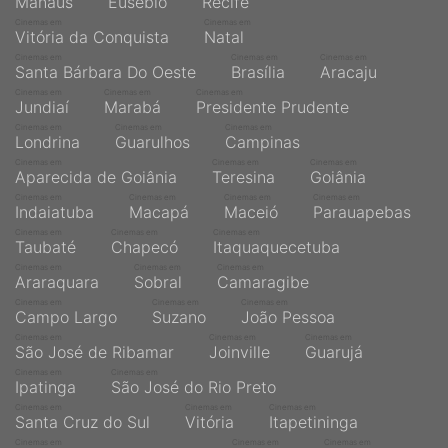
Manaus
Eusébio
Recife
Cinemas em
Cinemas em
Vitória da Conquista
Natal
Cinemas em
Cinemas em
Cinemas em
Santa Bárbara Do Oeste
Brasília
Aracaju
Cinemas em
Cinemas em
Cinemas em
Jundiaí
Marabá
Presidente Prudente
Cinemas em
Cinemas em
Cinemas em
Londrina
Guarulhos
Campinas
Cinemas em
Cinemas em
Cinemas em
Aparecida de Goiânia
Teresina
Goiânia
Cinemas em
Cinemas em
Cinemas em
Cinemas em
Indaiatuba
Macapá
Maceió
Parauapebas
Cinemas em
Cinemas em
Cinemas em
Taubaté
Chapecó
Itaquaquecetuba
Cinemas em
Cinemas em
Cinemas em
Araraquara
Sobral
Camaragibe
Cinemas em
Cinemas em
Cinemas em
Campo Largo
Suzano
João Pessoa
Cinemas em
Cinemas em
Cinemas em
São José de Ribamar
Joinville
Guarujá
Cinemas em
Cinemas em
Ipatinga
São José do Rio Preto
Cinemas em
Cinemas em
Cinemas em
Santa Cruz do Sul
Vitória
Itapetininga
Cinemas em
Cinemas em
Cinemas em