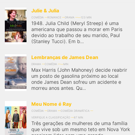
Julie & Julia
COMÉDIA
ROMANCE
DRAMA
123 MIN
1948. Julia Child (Meryl Streep) é uma
americana que passou a morar em Paris
devido ao trabalho de seu marido, Paul
(Stanley Tucci). Em b...
Lembranças de James Dean
DRAMA
COMÉDIA
MIN
Max Harris (John Mahoney) decide reabrir
um posto de gasolina próximo ao local
onde James Dean sofreu um acidente e
morreu anos antes. Qu...
Meu Nome é Ray
COMÉDIA
DRAMA
COMÉDIA DRAMÁTICA
VERIFIQUE A CLASSIFICAÇÃO
87 MIN
Três gerações de mulheres de uma família
que vive sob um mesmo teto em Nova York