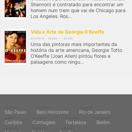
Shannon) é contratado para encontrar um
homem num trem que vai de Chicago para
Los Angeles. Ros...
Vida e Arte de Georgia O'Keeffe
BIOGRAFIA
DRAMA
89 MIN
Uma das pintoras mais importantes da
história da arte americana, Georgia Totto
O'Keeffe (Joan Allen) pintou flores e
paisagens como ningu...
Cinemas em
Cinemas em
Cinemas em
São Paulo
Belo Horizonte
Rio de Janeiro
Cinemas em
Cinemas em
Cinemas em
Cinemas em
Curitiba
Contagem
Fortaleza
Belém
Cinemas em
Cinemas em
Cinemas em