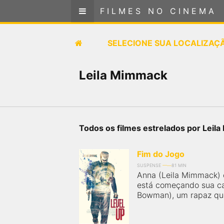
FILMES NO CINEMA
FILMES NO CINEMA
SELECIONE SUA LOCALIZAÇÃO
SELECIONE SUA LOCALIZAÇ
FILMES EM CARTAZ
Leila Mimmack
PRÓXIMOS LANÇAMENTOS
GÊNEROS
Todos os filmes estrelados por Leil
NOTÍCIAS
Fim do Jogo
SUSPENSE
81 MIN
PÁGINA INICIAL
Anna (Leila Mimmack)
está começando sua ca
Bowman), um rapaz que
FilmesNoCinema.com.br
é o maior localizador de
filmes e sessões de cinema no Brasil. Através dele,
você pode encontrar os filmes no cinema mais