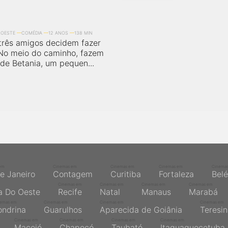
ROESTE
COMÉDIA
12 ANOS
138 MIN
 três amigos decidem fazer
No meio do caminho, fazem
de Betania, um pequen...
em
Cinemas em
Cinemas em
Cinemas em
Cinema
de Janeiro
Contagem
Curitiba
Fortaleza
Bel
Cinemas em
Cinemas em
Cinemas em
Cinemas em
a Do Oeste
Recife
Natal
Manaus
Marabá
nemas em
Cinemas em
Cinemas em
Cinemas em
ondrina
Guarulhos
Aparecida de Goiânia
Teresi
Cinemas em
Cinemas em
Cinemas em
Cinemas em
Maceió
Chapecó
Taubaté
Itaquaquecetuba