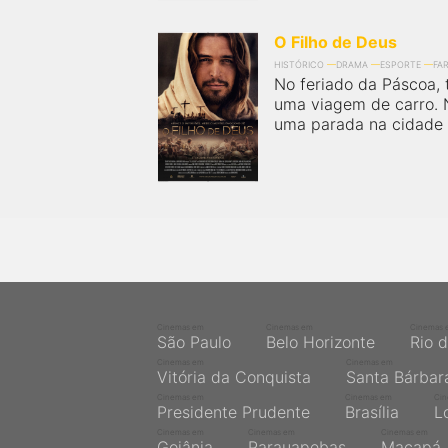
próximos a você ou a qualquer cidade em território
brasileiro. Você pode também acessar informações
sobre cinemas, horários, assistir aos trailers e muito
O Filho de Deus
mais.
HISTÓRICO
DRAMA
ESPORTE
FA
No feriado da Páscoa,
uma viagem de carro. 
uma parada na cidade 
Cinemas em
Cinemas em
Cinemas 
São Paulo
Belo Horizonte
Rio 
Cinemas em
Cinemas em
Vitória da Conquista
Santa Bárbar
Cinemas em
Cinemas em
Ci
Presidente Prudente
Brasília
L
Cinemas em
Cinemas em
Cinemas em
Goiânia
Parauapebas
Macapá