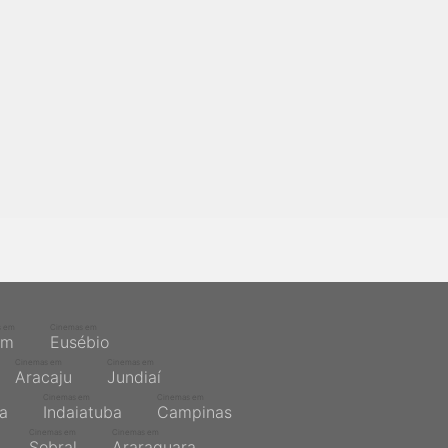
s em
Cinemas em
ém
Eusébio
Cinemas em
Cinemas em
Aracaju
Jundiaí
Cinemas em
Cinemas em
na
Indaiatuba
Campinas
Cinemas em
Cinemas em
Sobral
Araraquara