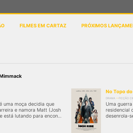
ÃO
FILMES EM CARTAZ
PRÓXIMOS LANÇAME
ou
selecione sua localização
a Mimmack
No Topo do
DRAMA
FICÇÃO CI
 é uma moça decidia que
Uma guerra 
rreira e namora Matt (Josh
residencial
 está lutando para encon...
desenrola-se