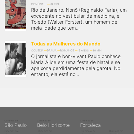
COMÉDIA
98 MIN
Rio de Janeiro. Nonô (Reginaldo Faria), um
excedente no vestibular de medicina, e
Toledo (Walter Forster), um homem de
meia idade que tem...
Todas as Mulheres do Mundo
COMÉDIA
DRAMA
ROMANCE
16 ANOS
86 MIN
O jornalista e bon-vivant Paulo conhece
Maria Alice em uma festa de Natal e se
apaixona perdidamente pela garota. No
entanto, ela está no...
Cinemas em
Cinemas em
Cinemas em
São Paulo
Belo Horizonte
Fortaleza
Cinemas em
Cinemas em
Cinemas em
Cinemas em