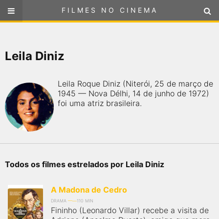
FILMES NO CINEMA
FILMES NO CINEMA
SELECIONE SUA LOCALIZAÇÃO
Leila Diniz
ou
selecione sua localização
FILMES EM CARTAZ
Leila Roque Diniz (Niterói, 25 de março de
PRÓXIMOS LANÇAMENTOS
1945 — Nova Délhi, 14 de junho de 1972)
foi uma atriz brasileira.
GÊNEROS
NOTÍCIAS
Todos os filmes estrelados por Leila Diniz
PÁGINA INICIAL
A Madona de Cedro
FilmesNoCinema.com.br
é o maior localizador de filmes e
DRAMA
110 MIN
sessões de cinema no Brasil. Através dele, você pode
Fininho (Leonardo Villar) recebe a visita de
encontrar os filmes no cinema mais próximos a você ou a