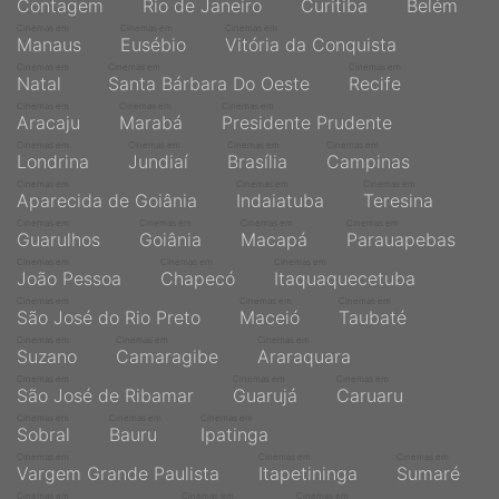
Contagem
Rio de Janeiro
Curitiba
Belém
Cinemas em
Cinemas em
Cinemas em
Manaus
Eusébio
Vitória da Conquista
Cinemas em
Cinemas em
Cinemas em
Natal
Santa Bárbara Do Oeste
Recife
Cinemas em
Cinemas em
Cinemas em
Aracaju
Marabá
Presidente Prudente
Cinemas em
Cinemas em
Cinemas em
Cinemas em
Londrina
Jundiaí
Brasília
Campinas
Cinemas em
Cinemas em
Cinemas em
Aparecida de Goiânia
Indaiatuba
Teresina
Cinemas em
Cinemas em
Cinemas em
Cinemas em
Guarulhos
Goiânia
Macapá
Parauapebas
Cinemas em
Cinemas em
Cinemas em
João Pessoa
Chapecó
Itaquaquecetuba
Cinemas em
Cinemas em
Cinemas em
São José do Rio Preto
Maceió
Taubaté
Cinemas em
Cinemas em
Cinemas em
Suzano
Camaragibe
Araraquara
Cinemas em
Cinemas em
Cinemas em
São José de Ribamar
Guarujá
Caruaru
Cinemas em
Cinemas em
Cinemas em
Sobral
Bauru
Ipatinga
Cinemas em
Cinemas em
Cinemas em
Vargem Grande Paulista
Itapetininga
Sumaré
Cinemas em
Cinemas em
Cinemas em