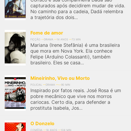
capturados após decidirem mudar de vida.
No caminho para a cadeia, Dadá relembra
a trajetória dos dois...
Fome de amor
FICÇÃO
DRAMA
14 ANOS
73 MIN
Mariana (Irene Stefânia) é uma brasileira
que mora em Nova York. Ela conhece
Felipe (Arduíno Colassanti), também
brasileiro. Eles se casa...
Mineirinho, Vivo ou Morto
POLICIAL
DRAMA
90 MIN
Inspirado por fatos reais. José Rosa é um
pobre mecânico que vive nos morros
cariocas. Certo dia, para defender a
prostituta Isabela, Jos...
O Donzelo
COMÉDIA
18 ANOS
108 MIN