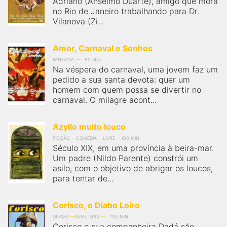
Adriano (Anselmo Duarte), amigo que mora
qualquer cidade em território brasileiro. Você pode também
acessar informações sobre cinemas, horários, assistir aos
no Rio de Janeiro trabalhando para Dr.
trailers e muito mais.
Vilanova (Zi...
Amor, Carnaval e Sonhos
FANTASIA
80 MIN
Na véspera do carnaval, uma jovem faz um
pedido a sua santa devota: quer um
homem com quem possa se divertir no
carnaval. O milagre acont...
Azyllo muito louco
FICÇÃO
COMÉDIA
LIVRE
100 MIN
Século XIX, em uma província à beira-mar.
Um padre (Nildo Parente) constrói um
asilo, com o objetivo de abrigar os loucos,
para tentar de...
Corisco, o Diabo Loiro
DRAMA
AVENTURA
100 MIN
Corisco e sua companheira Dadá são