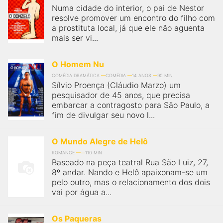
Numa cidade do interior, o pai de Nestor
resolve promover um encontro do filho com
a prostituta local, já que ele não aguenta
mais ser vi...
O Homem Nu
COMÉDIA DRAMÁTICA
COMÉDIA
14 ANOS
90 MIN
Sílvio Proença (Cláudio Marzo) um
pesquisador de 45 anos, que precisa
embarcar a contragosto para São Paulo, a
fim de divulgar seu novo l...
O Mundo Alegre de Helô
ROMANCE
110 MIN
Baseado na peça teatral Rua São Luiz, 27,
8º andar. Nando e Helô apaixonam-se um
pelo outro, mas o relacionamento dos dois
vai por água a...
Os Paqueras