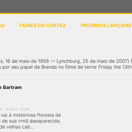
ÃO
FILMES EM CARTAZ
PRÓXIMOS LANÇAME
ou
selecione sua localização
is, 16 de maio de 1958 — Lynchburg, 25 de maio de 2007) f
 por seu papel de Brenda no filme de terror Friday the 13th
ie Bartram
SE
18 ANOS
95 MIN
vai à misteriosa floresta de
a de sua irmã desaparecida.
de velhas cab...