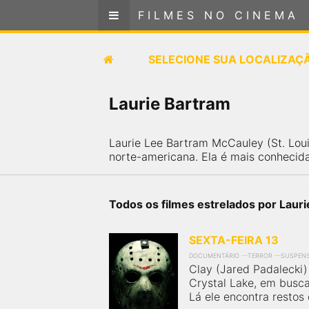
FILMES NO CINEMA
FILMES NO CINEMA
SELECIONE SUA LOCALIZAÇÃO
SELECIONE SUA LOCALIZAÇ
FILMES EM CARTAZ
Laurie Bartram
PRÓXIMOS LANÇAMENTOS
Laurie Lee Bartram McCauley (St. Lou
norte-americana. Ela é mais conhecida
GÊNEROS
NOTÍCIAS
Todos os filmes estrelados por Laur
PÁGINA INICIAL
SEXTA-FEIRA 13
DOCUMENTÁRIO
TERROR
SUSPEN
Clay (Jared Padalecki) 
FilmesNoCinema.com.br
é o maior localizador de
Crystal Lake, em busc
filmes e sessões de cinema no Brasil. Através dele,
Lá ele encontra restos 
você pode encontrar os filmes no cinema mais