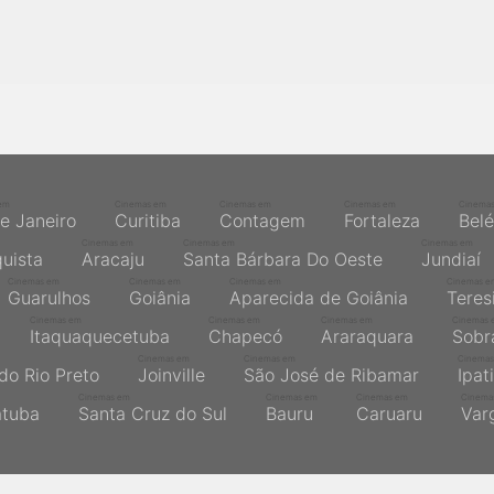
em
Cinemas em
Cinemas em
Cinemas em
Cinema
de Janeiro
Curitiba
Contagem
Fortaleza
Bel
Cinemas em
Cinemas em
Cinemas em
quista
Aracaju
Santa Bárbara Do Oeste
Jundiaí
Cinemas em
Cinemas em
Cinemas em
Cinemas e
Guarulhos
Goiânia
Aparecida de Goiânia
Teres
Cinemas em
Cinemas em
Cinemas em
Cinemas 
Itaquaquecetuba
Chapecó
Araraquara
Sobr
Cinemas em
Cinemas em
Cinemas
do Rio Preto
Joinville
São José de Ribamar
Ipat
Cinemas em
Cinemas em
Cinemas em
Cinema
atuba
Santa Cruz do Sul
Bauru
Caruaru
Var