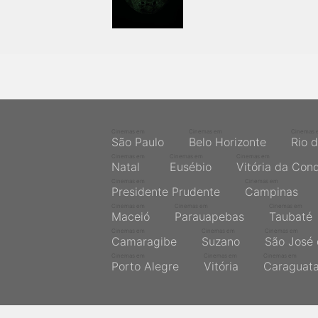
próximos a você ou a qualquer cidade em território
brasileiro. Você pode também acessar informações
sobre cinemas, horários, assistir aos trailers e muito
mais.
Cinemas em
Cinemas em
Cinemas 
São Paulo
Belo Horizonte
Rio 
Cinemas em
Cinemas em
Cinemas em
Natal
Eusébio
Vitória da Con
Cinemas em
Cinemas em
Presidente Prudente
Campinas
Cinemas em
Cinemas em
Cinemas em
Maceió
Parauapebas
Taubaté
Cinemas em
Cinemas em
Cinemas em
Camaragibe
Suzano
São José 
Cinemas em
Cinemas em
Cinemas em
Porto Alegre
Vitória
Caraguat