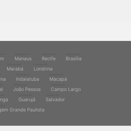
s em
Cinemas em
Cinemas em
Cinemas em
ém
Manaus
Recife
Brasília
Cinemas em
Cinemas em
Marabá
Londrina
m
Cinemas em
Cinemas em
ina
Indaiatuba
Macapá
em
Cinemas em
Cinemas em
al
João Pessoa
Campo Largo
 em
Cinemas em
Cinemas em
inga
Guarujá
Salvador
s em
gem Grande Paulista