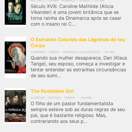
qualquer cidade em território brasileiro. Você pode também
HISTÓRICO
DRAMA
ROMANCE
14 ANOS
137 MIN
Século XVIII. Caroline Mathilde (Alicia
acessar informações sobre cinemas, horários, assistir aos
trailers e muito mais.
Vikander) é uma jovem britânica que se
torna rainha da Dinamarca após se casar
com o insano rei C...
O Estranho Colorido das Lágrimas do teu
Corpo
SUSPENSE
TERROR
VERIFIQUE A CLASSIFICAÇÃO
140 MIN
Quando sua mulher desaparece, Dan (Klaus
Tange), seu esposo, começa a investigar e
tentar entender as estranhas circunsâncias
de seu sumi...
The Forbidden Girl
SUSPENSE
FANTASIA
TERROR
105 MIN
O filho de um pastor fundamentalista
sempre esteve sob as duras regras de seu
pai, que é bastante religioso. Mas,
contrariando aos seus p...