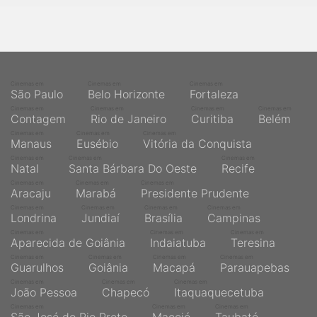
Cinemas em
Cinemas em
Cinemas em
São Paulo
Belo Horizonte
Fortaleza
Cinemas em
Cinemas em
Cinemas em
Cinemas em
Contagem
Rio de Janeiro
Curitiba
Belém
Cinemas em
Cinemas em
Cinemas em
Manaus
Eusébio
Vitória da Conquista
Cinemas em
Cinemas em
Cinemas em
Natal
Santa Bárbara Do Oeste
Recife
Cinemas em
Cinemas em
Cinemas em
Aracaju
Marabá
Presidente Prudente
Cinemas em
Cinemas em
Cinemas em
Cinemas em
Londrina
Jundiaí
Brasília
Campinas
Cinemas em
Cinemas em
Cinemas em
Aparecida de Goiânia
Indaiatuba
Teresina
Cinemas em
Cinemas em
Cinemas em
Cinemas em
Guarulhos
Goiânia
Macapá
Parauapebas
Cinemas em
Cinemas em
Cinemas em
João Pessoa
Chapecó
Itaquaquecetuba
Cinemas em
Cinemas em
Cinemas em