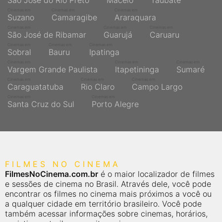
São José do Rio Preto
Maceió
Taubaté
Cinemas em
Cinemas em
Cinemas em
Suzano
Camaragibe
Araraquara
Cinemas em
Cinemas em
Cinemas em
São José de Ribamar
Guarujá
Caruaru
Cinemas em
Cinemas em
Cinemas em
Sobral
Bauru
Ipatinga
Cinemas em
Cinemas em
Cinemas em
Vargem Grande Paulista
Itapetininga
Sumaré
Cinemas em
Cinemas em
Cinemas em
Caraguatatuba
Rio Claro
Campo Largo
Cinemas em
Cinemas em
Santa Cruz do Sul
Porto Alegre
FILMES NO CINEMA
FilmesNoCinema.com.br
é o maior localizador de filmes
e sessões de cinema no Brasil. Através dele, você pode
encontrar os filmes no cinema mais próximos a você ou
a qualquer cidade em território brasileiro. Você pode
também acessar informações sobre cinemas, horários,