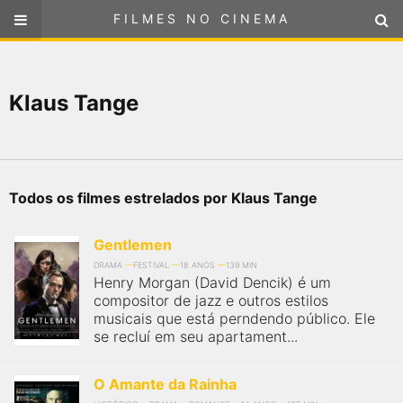
FILMES NO CINEMA
FILMES NO CINEMA
SELECIONE SUA LOCALIZAÇÃO
Klaus Tange
ou
selecione sua localização
FILMES EM CARTAZ
PRÓXIMOS LANÇAMENTOS
Todos os filmes estrelados por Klaus Tange
GÊNEROS
Gentlemen
NOTÍCIAS
DRAMA
FESTIVAL
18 ANOS
139 MIN
Henry Morgan (David Dencik) é um
compositor de jazz e outros estilos
PÁGINA INICIAL
musicais que está perndendo público. Ele
se recluí em seu apartament...
FilmesNoCinema.com.br
é o maior localizador de filmes e
sessões de cinema no Brasil. Através dele, você pode
O Amante da Rainha
encontrar os filmes no cinema mais próximos a você ou a