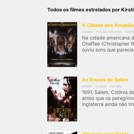
próximos a você ou a qualquer cidade em território
brasileiro. Você pode também acessar informações
Todos os filmes estrelados por Kirsti
sobre cinemas, horários, assistir aos trailers e muito
mais.
A Cidade dos Amaldi
TERROR
FICÇÃO CIENTÍFICA
SUSP
Na cidade americana d
Chaffee (Christopher R
ouviu sons que parecia
As Bruxas de Salém
DRAMA
12 ANOS
120 MIN
1691, Salem, Colônia d
antes que os peregrin
Inglaterra ainda não ti