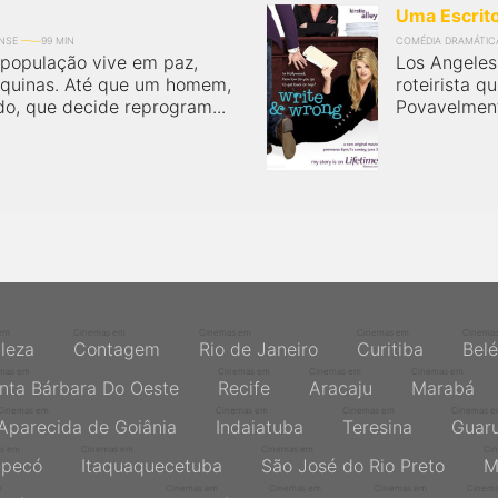
Uma Escrit
NSE
99 MIN
COMÉDIA DRAMÁTIC
 população vive em paz,
Los Angeles
áquinas. Até que um homem,
roteirista q
o, que decide reprogram...
Povavelmente
em
Cinemas em
Cinemas em
Cinemas em
Cinema
aleza
Contagem
Rio de Janeiro
Curitiba
Bel
mas em
Cinemas em
Cinemas em
Cinemas em
nta Bárbara Do Oeste
Recife
Aracaju
Marabá
Cinemas em
Cinemas em
Cinemas em
Cinemas 
Aparecida de Goiânia
Indaiatuba
Teresina
Guaru
s em
Cinemas em
Cinemas em
Ci
pecó
Itaquaquecetuba
São José do Rio Preto
M
m
Cinemas em
Cinemas em
Cinemas em
Cinem