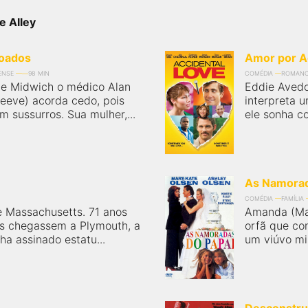
e Alley
çoados
Amor por A
ENSE
98 MIN
COMÉDIA
ROMAN
e Midwich o médico Alan
Eddie Avedo
eeve) acorda cedo, pois
interpreta 
m sussurros. Sua mulher,...
ele sonha c
As Namorad
COMÉDIA
FAMÍLIA
e Massachusetts. 71 anos
Amanda (Ma
os chegassem a Plymouth, a
orfã que con
nha assinado estatu...
um viúvo mil