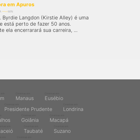
ora em Apuros
A
MIN
. Byrdie Langdon (Kirstie Alley) é uma
ue está perto de fazer 50 anos.
 ela encerrarará sua carreira, ...
s em
Cinemas em
Cinemas em
ém
Manaus
Eusébio
Cinemas em
Cinemas em
Presidente Prudente
Londrina
em
Cinemas em
Cinemas em
lhos
Goiânia
Macapá
nemas em
Cinemas em
Cinemas em
aceió
Taubaté
Suzano
as em
Cinemas em