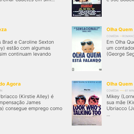
eza
Olha Quem 
COMÉDIA
ROMAN
s Brad e Caroline Sexton
Em Olha Quem
lley) estão com algumas
um contado
sim continuam levando
(George Seg
do Agora
Olha Quem 
IN
COMÉDIA
81 MIN
briacco (Kirstie Alley) é
Mikey (Lorn
ompensação James
sua mãe (Ki
lta) consegue emprego como
Ubriacco (Jo
...