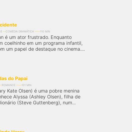
cidente
CE
COMÉDIA DRAMÁTICA
110 MIN
n é um ator frustrado. Enquanto
um coelhinho em um programa infantil,
om um papel de destaque no cinema....
as do Papai
ROMANCE
101 MIN
ry Kate Olsen) é uma pobre menina
hece Alyssa (Ashley Olsen), filha de
ionário (Steve Guttenberg), num...