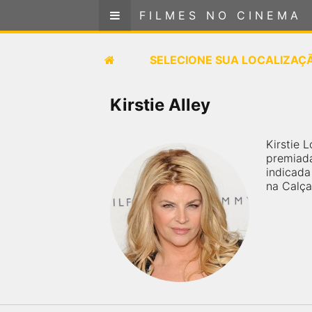
FILMES NO CINEMA
FILMES NO CINEMA
SELECIONE SUA LOCALIZAÇÃO
SELECIONE SUA LOCALIZAÇ
FILMES EM CARTAZ
Kirstie Alley
PRÓXIMOS LANÇAMENTOS
Kirstie 
premiada
GÊNEROS
indicada
na Calç
NOTÍCIAS
PÁGINA INICIAL
FilmesNoCinema.com.br
é o maior localizador de
filmes e sessões de cinema no Brasil. Através dele,
você pode encontrar os filmes no cinema mais