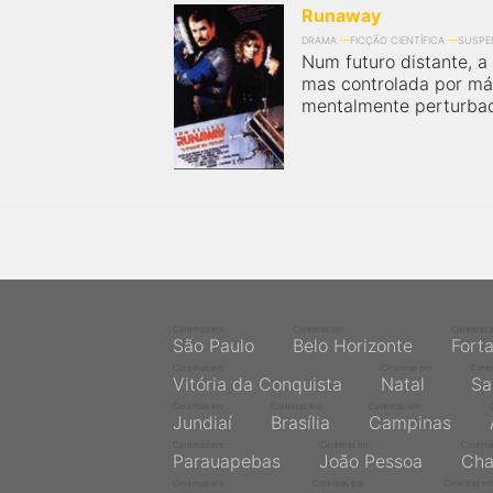
Runaway
DRAMA
FICÇÃO CIENTÍFICA
SUSPE
Num futuro distante, a
mas controlada por m
mentalmente perturbad
Cinemas em
Cinemas em
Cinemas 
São Paulo
Belo Horizonte
Fort
Cinemas em
Cinemas em
Cine
Vitória da Conquista
Natal
Sa
Cinemas em
Cinemas em
Cinemas em
Jundiaí
Brasília
Campinas
Cinemas em
Cinemas em
Cinema
Parauapebas
João Pessoa
Cha
Cinemas em
Cinemas em
Cinemas e