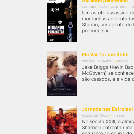
Atirando para Matar
SUSPENSE
AÇÃO
AVENTURA
1
Um astuto assassino d
montanhas acidentadas
Stantin, um agente do 
procura, sai...
Ela Vai Ter um Bebê
COMÉDIA
ROMANCE
106 MIN
Jake Briggs (Kevin Baco
McGovern) se conhecem
são casados, e a vida 
Jornada nas Estrelas I
FICÇÃO CIENTÍFICA
112 MIN
No século XXIII, o almi
Shatner) enfrenta uma 
enquanto se ocupa de t