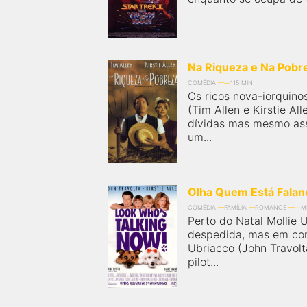
Na Riqueza e Na Pobr
COMÉDIA
115 MIN
Os ricos nova-iorquino
(Tim Allen e Kirstie A
dívidas mas mesmo as
um...
Olha Quem Está Falan
COMÉDIA
FAMÍLIA
ROMANCE
M
Perto do Natal Mollie U
despedida, mas em c
Ubriacco (John Travo
pilot...