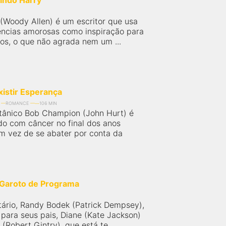
indo Harry
 (Woody Allen) é um escritor que usa
ências amorosas como inspiração para
tos, o que não agrada nem um ...
istir Esperança
ROMANCE
106 MIN
itânico Bob Champion (John Hurt) é
do com câncer no final dos anos
m vez de se abater por conta da
 Garoto de Programa
tário, Randy Bodek (Patrick Dempsey),
para seus pais, Diane (Kate Jackson)
(Robert Gintry), que está te...