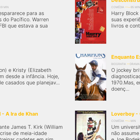
Desconstru
09 MIN
COMÉDIA
95 MIN
espararece para as
Harry Block
 do Pacífico. Warren
suas experi
FBI que estava a sua
livros e con
Enquanto Ex
BIOGRAFIA
DRAMA
n) e Kristy (Elizabeth
O jockey br
 desde a infância. Hoje,
diagnostica
de casados que planejav...
1970.Mas, e
doenç...
I - A Ira de Khan
Loverboy -
COMÉDIA
MIN
rante James T. Kirk (William
Um universi
crise de meia-idade
não assume 
reinar cadetes em sim...
e Joe Bodek 