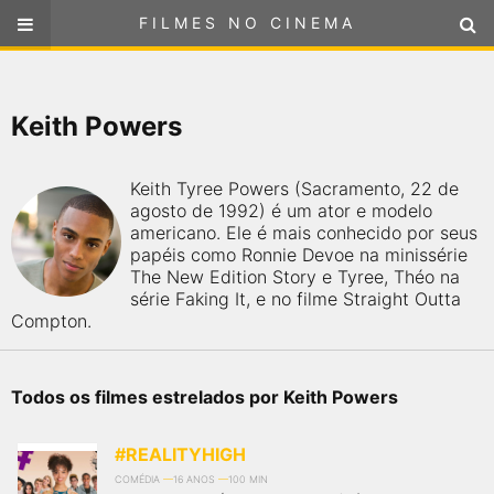
FILMES NO CINEMA
FILMES NO CINEMA
SELECIONE SUA LOCALIZAÇÃO
Keith Powers
ou
selecione sua localização
FILMES EM CARTAZ
Keith Tyree Powers (Sacramento, 22 de
PRÓXIMOS LANÇAMENTOS
agosto de 1992) é um ator e modelo
americano. Ele é mais conhecido por seus
papéis como Ronnie Devoe na minissérie
GÊNEROS
The New Edition Story e Tyree, Théo na
série Faking It, e no filme Straight Outta
Compton.
NOTÍCIAS
PÁGINA INICIAL
Todos os filmes estrelados por Keith Powers
FilmesNoCinema.com.br
é o maior localizador de filmes e
#REALITYHIGH
sessões de cinema no Brasil. Através dele, você pode
encontrar os filmes no cinema mais próximos a você ou a
COMÉDIA
16 ANOS
100 MIN