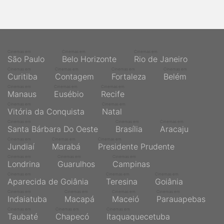
Cinemas em
Cinemas em
Cinemas em
São Paulo
Belo Horizonte
Rio de Janeiro
Cinemas em
Cinemas em
Cinemas em
Cinemas em
Curitiba
Contagem
Fortaleza
Belém
Cinemas em
Cinemas em
Cinemas em
Manaus
Eusébio
Recife
Cinemas em
Cinemas em
Vitória da Conquista
Natal
Cinemas em
Cinemas em
Cinemas em
Santa Bárbara Do Oeste
Brasília
Aracaju
Cinemas em
Cinemas em
Cinemas em
Jundiaí
Marabá
Presidente Prudente
Cinemas em
Cinemas em
Cinemas em
Londrina
Guarulhos
Campinas
Cinemas em
Cinemas em
Cinemas em
Aparecida de Goiânia
Teresina
Goiânia
Cinemas em
Cinemas em
Cinemas em
Cinemas em
Indaiatuba
Macapá
Maceió
Parauapebas
Cinemas em
Cinemas em
Cinemas em
Taubaté
Chapecó
Itaquaquecetuba