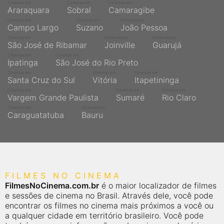
Cinemas em
Cinemas em
Cinemas em
Araraquara
Sobral
Camaragibe
Cinemas em
Cinemas em
Cinemas em
Campo Largo
Suzano
João Pessoa
Cinemas em
Cinemas em
Cinemas em
São José de Ribamar
Joinville
Guarujá
Cinemas em
Cinemas em
Ipatinga
São José do Rio Preto
Cinemas em
Cinemas em
Cinemas em
Santa Cruz do Sul
Vitória
Itapetininga
Cinemas em
Cinemas em
Cinemas em
Vargem Grande Paulista
Sumaré
Rio Claro
Cinemas em
Cinemas em
Caraguatatuba
Bauru
FILMES NO CINEMA
FilmesNoCinema.com.br
é o maior localizador de filmes
e sessões de cinema no Brasil. Através dele, você pode
encontrar os filmes no cinema mais próximos a você ou
a qualquer cidade em território brasileiro. Você pode