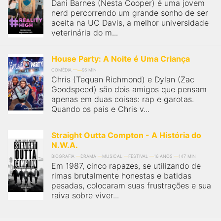
qualquer cidade em território brasileiro. Você pode também
Dani Barnes (Nesta Cooper) é uma jovem
acessar informações sobre cinemas, horários, assistir aos
nerd percorrendo um grande sonho de ser
trailers e muito mais.
aceita na UC Davis, a melhor universidade
veterinária do m...
House Party: A Noite é Uma Criança
COMÉDIA
95 MIN
Chris (Tequan Richmond) e Dylan (Zac
Goodspeed) são dois amigos que pensam
apenas em duas coisas: rap e garotas.
Quando os pais e Chris v...
Straight Outta Compton - A História do
N.W.A.
BIOGRAFIA
DRAMA
MUSICAL
FESTIVAL
16 ANOS
147 MIN
Em 1987, cinco rapazes, se utilizando de
rimas brutalmente honestas e batidas
pesadas, colocaram suas frustrações e sua
raiva sobre viver...